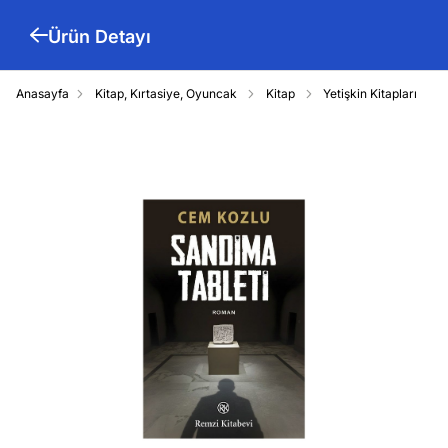
Ürün Detayı
21000000071910/21000000072096/21000000072097/210000
Anasayfa
Kitap, Kırtasiye, Oyuncak
Kitap
Yetişkin Kitapları