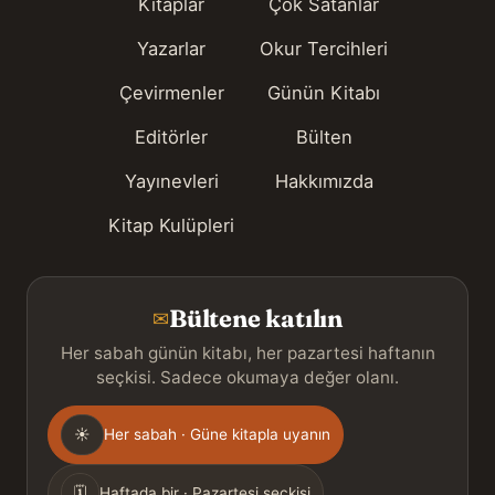
Kitaplar
Çok Satanlar
Yazarlar
Okur Tercihleri
Çevirmenler
Günün Kitabı
Editörler
Bülten
Yayınevleri
Hakkımızda
Kitap Kulüpleri
Bültene katılın
✉
Her sabah günün kitabı, her pazartesi haftanın
seçkisi. Sadece okumaya değer olanı.
Gönderim
☀
Her sabah · Güne kitapla uyanın
sıklığı
🗓
Haftada bir · Pazartesi seçkisi