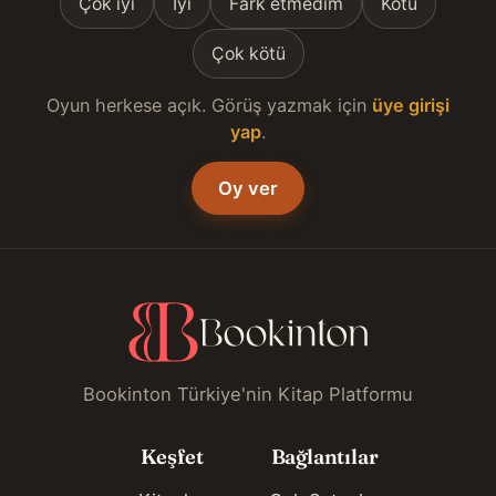
Çok iyi
İyi
Fark etmedim
Kötü
Çok kötü
Oyun herkese açık. Görüş yazmak için
üye girişi
yap
.
Oy ver
Bookinton Türkiye'nin Kitap Platformu
Keşfet
Bağlantılar