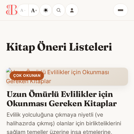
A
A
−
+
Menü
Kitap Öneri Listeleri
ÇOK OKUNAN
Uzun Ömürlü Evlilikler için
Okunması Gereken Kitaplar
Evlilik yolculuğuna çıkmaya niyetli (ve
halihazırda çıkmış) olanlar için birlikteliklerini
sağlam temeller üzerine inşa etmelerine,