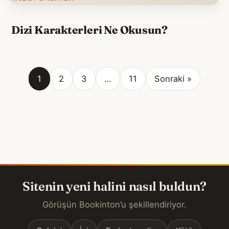
Dizi Karakterleri Ne Okusun?
1
2
3
…
11
Sonraki »
Sitenin yeni halini nasıl buldun?
Görüşün Bookinton’u şekillendiriyor.