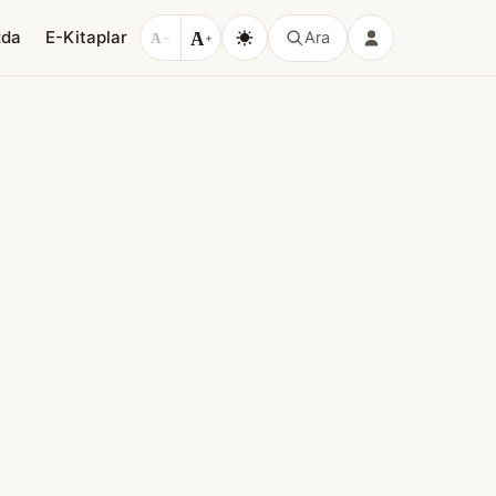
A
zda
E-Kitaplar
Ara
A
−
+