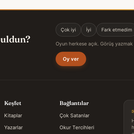
Çok iyi
İyi
Fark etmedim
 buldun?
Oyun herkese açık. Görüş yazmak 
Oy ver
Keşfet
Bağlantılar
Kitaplar
Çok Satanlar
H
Yazarlar
Okur Tercihleri
h
o