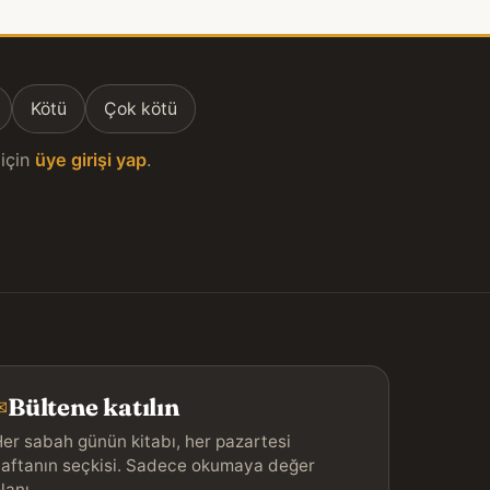
Kötü
Çok kötü
için
üye girişi yap
.
Bültene katılın
✉
er sabah günün kitabı, her pazartesi
aftanın seçkisi. Sadece okumaya değer
lanı.