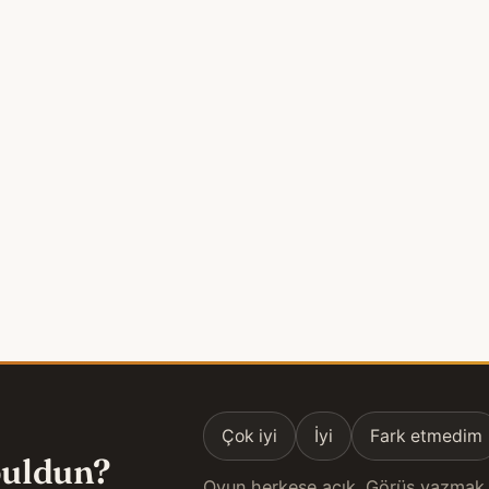
Çok iyi
İyi
Fark etmedim
 buldun?
Oyun herkese açık. Görüş yazmak 