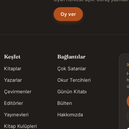
Oy ver
Keşfet
Bağlantılar
Kitaplar
Çok Satanlar
H
Yazarlar
Okur Tercihleri
h
o
Çevirmenler
Günün Kitabı
Editörler
Bülten
s
Yayınevleri
Hakkımızda
Kitap Kulüpleri