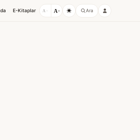
A
zda
E-Kitaplar
Ara
A
−
+