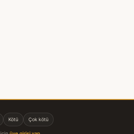
Kötü
Çok kötü
için
üye girişi yap
.