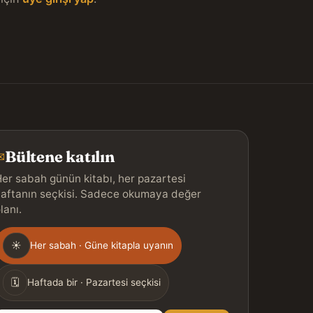
Bültene katılın
✉
er sabah günün kitabı, her pazartesi
aftanın seçkisi. Sadece okumaya değer
lanı.
Gönderim
☀
Her sabah · Güne kitapla uyanın
ıklığı
🗓
Haftada bir · Pazartesi seçkisi