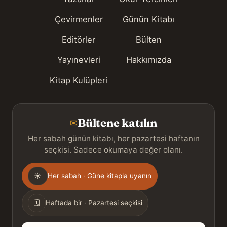
Çevirmenler
Günün Kitabı
Editörler
Bülten
Yayınevleri
Hakkımızda
Kitap Kulüpleri
Bültene katılın
✉
Her sabah günün kitabı, her pazartesi haftanın
seçkisi. Sadece okumaya değer olanı.
Gönderim
☀
Her sabah · Güne kitapla uyanın
sıklığı
🗓
Haftada bir · Pazartesi seçkisi