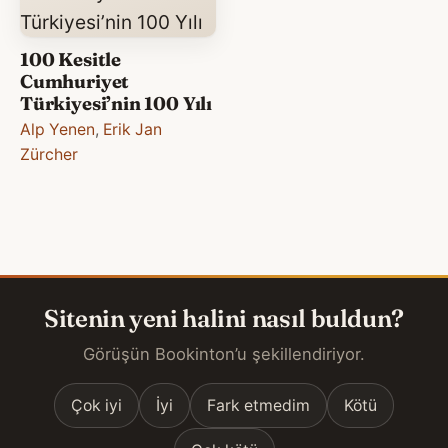
100 Kesitle
Cumhuriyet
Türkiyesi’nin 100 Yılı
Alp Yenen
,
Erik Jan
Zürcher
Sitenin yeni halini nasıl buldun?
Görüşün Bookinton’u şekillendiriyor.
Çok iyi
İyi
Fark etmedim
Kötü