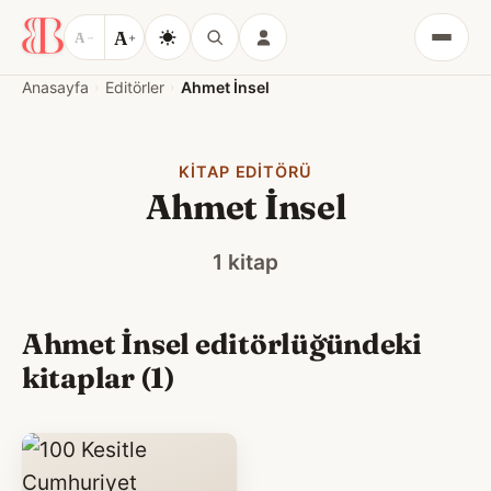
A
A
−
+
Menü
Anasayfa
Editörler
Ahmet İnsel
KITAP EDITÖRÜ
Ahmet İnsel
1 kitap
Ahmet İnsel editörlüğündeki
kitaplar (1)