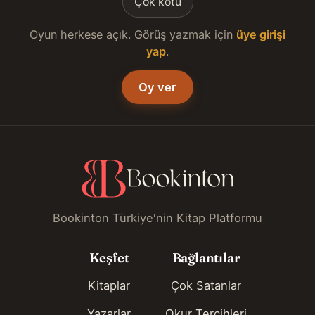
Çok kötü
Oyun herkese açık. Görüş yazmak için
üye girişi
yap
.
Oy ver
Bookinton Türkiye'nin Kitap Platformu
Keşfet
Bağlantılar
Kitaplar
Çok Satanlar
Yazarlar
Okur Tercihleri