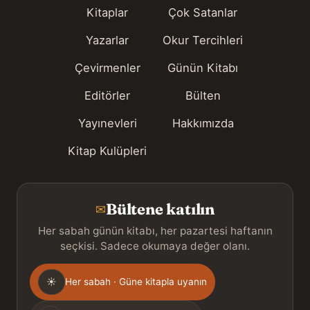
Kitaplar
Çok Satanlar
Yazarlar
Okur Tercihleri
Çevirmenler
Günün Kitabı
Editörler
Bülten
Yayınevleri
Hakkımızda
Kitap Kulüpleri
Bültene katılın
✉
Her sabah günün kitabı, her pazartesi haftanın
seçkisi. Sadece okumaya değer olanı.
Gönderim
☀
Her sabah · Güne kitapla uyanın
sıklığı