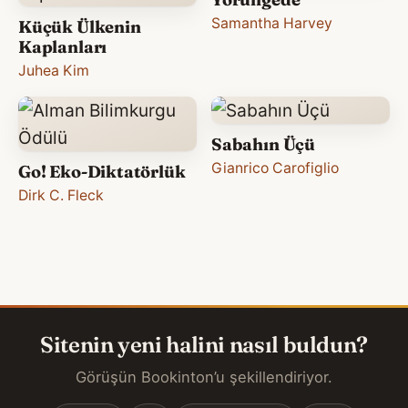
Samantha Harvey
Küçük Ülkenin
Kaplanları
Juhea Kim
Sabahın Üçü
Gianrico Carofiglio
Go! Eko-Diktatörlük
Dirk C. Fleck
Sitenin yeni halini nasıl buldun?
Görüşün Bookinton’u şekillendiriyor.