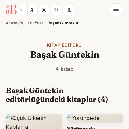
A
A
−
+
Menü
Anasayfa
Editörler
Başak Güntekin
KITAP EDITÖRÜ
Başak Güntekin
4 kitap
Başak Güntekin
editörlüğündeki kitaplar (4)
Yörüngede