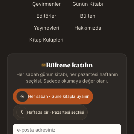
Çevirmenler
Günün Kitabı
Editörler
Bülten
Yayınevleri
Hakkımızda
Kitap Kulüpleri
Bültene katılın
✉
Her sabah günün kitabı, her pazartesi haftanın
seçkisi. Sadece okumaya değer olanı.
Gönderim
☀
Her sabah · Güne kitapla uyanın
sıklığı
🗓
Haftada bir · Pazartesi seçkisi
E-