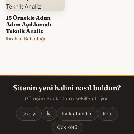
15 Örnekle Adım
Adım Açıklamalı
Teknik Analiz
İbrahim Babadağı
Sitenin yeni halini nasıl buldun?
Görüşün Bookinton’u şekillendiriyor.
Çok iyi
İyi
Fark etmedim
Kötü
Çok kötü