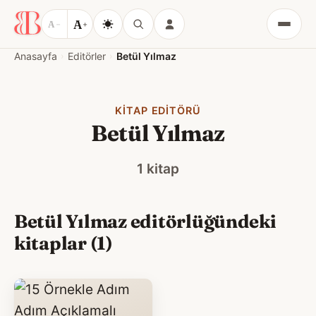
A
A
−
+
Menü
Anasayfa
Editörler
Betül Yılmaz
KITAP EDITÖRÜ
Betül Yılmaz
1 kitap
Betül Yılmaz editörlüğündeki
kitaplar (1)