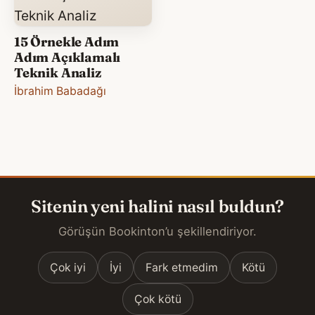
15 Örnekle Adım
Adım Açıklamalı
Teknik Analiz
İbrahim Babadağı
Sitenin yeni halini nasıl buldun?
Görüşün Bookinton’u şekillendiriyor.
Çok iyi
İyi
Fark etmedim
Kötü
Çok kötü