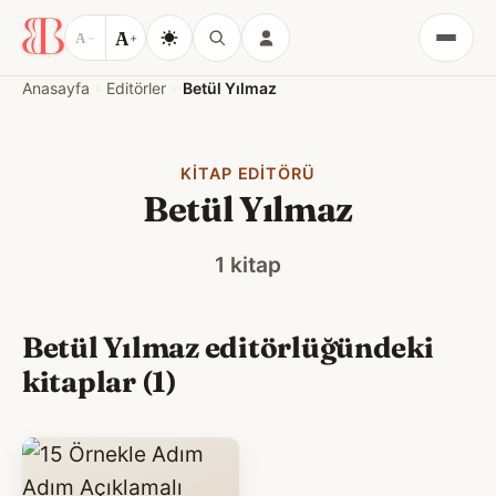
A
A
−
+
Menü
Anasayfa
Editörler
Betül Yılmaz
KITAP EDITÖRÜ
Betül Yılmaz
1 kitap
Betül Yılmaz editörlüğündeki
kitaplar (1)