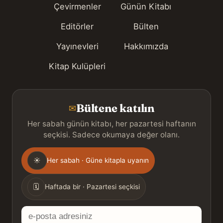
Çevirmenler
Günün Kitabı
Editörler
Bülten
Yayınevleri
Hakkımızda
Kitap Kulüpleri
Bültene katılın
✉
Her sabah günün kitabı, her pazartesi haftanın
seçkisi. Sadece okumaya değer olanı.
Gönderim
☀
Her sabah · Güne kitapla uyanın
sıklığı
🗓
Haftada bir · Pazartesi seçkisi
E-