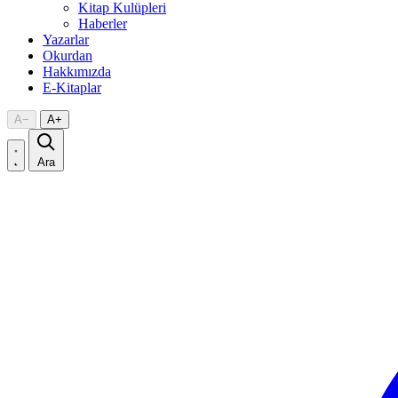
Kitap Kulüpleri
Haberler
Yazarlar
Okurdan
Hakkımızda
E-Kitaplar
A
−
A
+
Ara