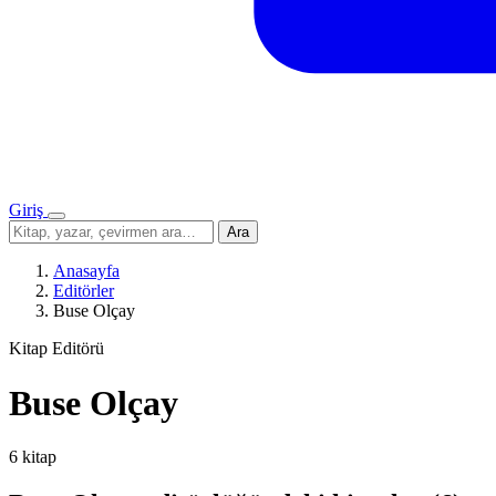
Giriş
Menü
Sitede
Ara
ara
Anasayfa
Editörler
Buse Olçay
Kitap Editörü
Buse Olçay
6 kitap