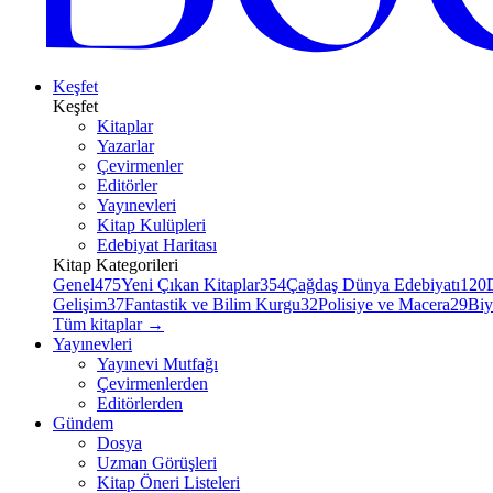
Keşfet
Keşfet
Kitaplar
Yazarlar
Çevirmenler
Editörler
Yayınevleri
Kitap Kulüpleri
Edebiyat Haritası
Kitap Kategorileri
Genel
475
Yeni Çıkan Kitaplar
354
Çağdaş Dünya Edebiyatı
120
Gelişim
37
Fantastik ve Bilim Kurgu
32
Polisiye ve Macera
29
Biy
Tüm kitaplar
→
Yayınevleri
Yayınevi Mutfağı
Çevirmenlerden
Editörlerden
Gündem
Dosya
Uzman Görüşleri
Kitap Öneri Listeleri