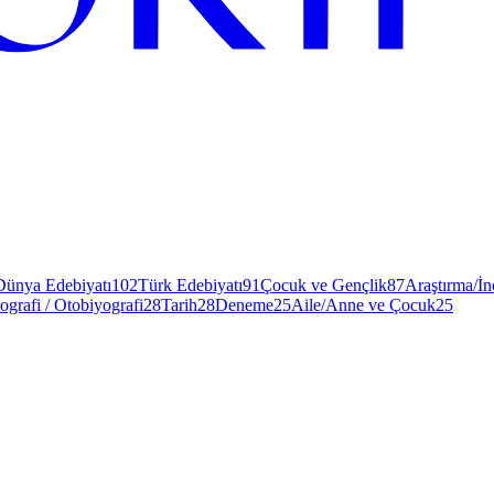
Dünya Edebiyatı
102
Türk Edebiyatı
91
Çocuk ve Gençlik
87
Araştırma/İ
ografi / Otobiyografi
28
Tarih
28
Deneme
25
Aile/Anne ve Çocuk
25