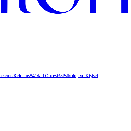
nceleme/Referans
84
Okul Öncesi
38
Psikoloji ve Kişisel