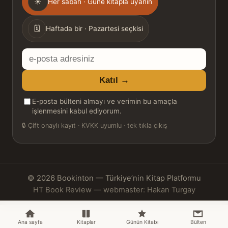
☀
Her sabah · Güne kitapla uyanın
sıklığı
🗓
Haftada bir · Pazartesi seçkisi
E-
posta
Katıl →
adresiniz
E-posta bülteni almayı ve verimin bu amaçla
işlenmesini kabul ediyorum.
🔒
Çift onaylı kayıt · KVKK uyumlu · tek tıkla çıkış
© 2026 Bookinton — Türkiye’nin Kitap Platformu
HT Book Review — webmaster: Hakan Turgay
Ana sayfa
Kitaplar
Günün Kitabı
Bülten