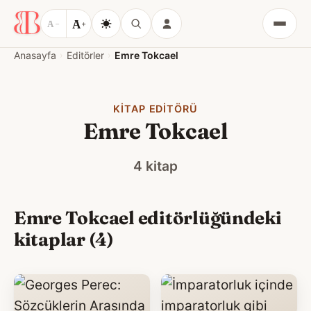
A
A
−
+
Menü
Anasayfa
Editörler
Emre Tokcael
KITAP EDITÖRÜ
Emre Tokcael
4 kitap
Emre Tokcael editörlüğündeki
kitaplar (4)