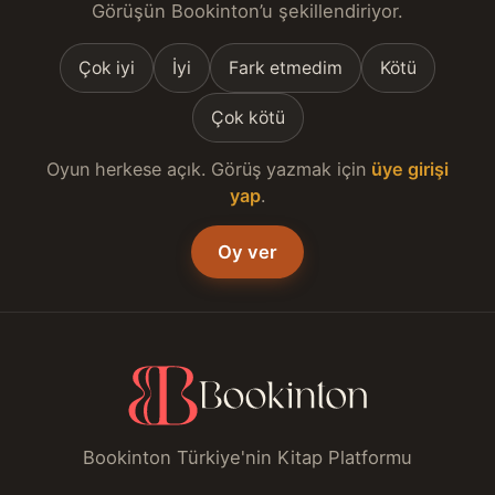
Görüşün Bookinton’u şekillendiriyor.
Çok iyi
İyi
Fark etmedim
Kötü
Çok kötü
Oyun herkese açık. Görüş yazmak için
üye girişi
yap
.
Oy ver
Bookinton Türkiye'nin Kitap Platformu