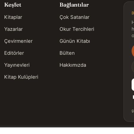
Keşfet
Bağlantılar
Kitaplar
Çok Satanlar
H
Yazarlar
Okur Tercihleri
h
o
Çevirmenler
Günün Kitabı
Editörler
Bülten
s
Yayınevleri
Hakkımızda
Kitap Kulüpleri
