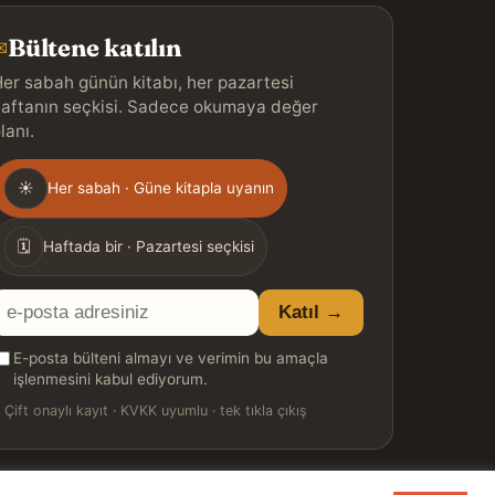
Bültene katılın
✉
er sabah günün kitabı, her pazartesi
aftanın seçkisi. Sadece okumaya değer
lanı.
Gönderim
☀
Her sabah · Güne kitapla uyanın
ıklığı
🗓
Haftada bir · Pazartesi seçkisi
E-
Katıl →
posta
E-posta bülteni almayı ve verimin bu amaçla
adresiniz
işlenmesini kabul ediyorum.

Çift onaylı kayıt · KVKK uyumlu · tek tıkla çıkış