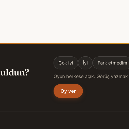
Çok iyi
İyi
Fark etmedim
 buldun?
Oyun herkese açık. Görüş yazmak 
Oy ver