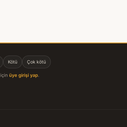
Kötü
Çok kötü
için
üye girişi yap
.