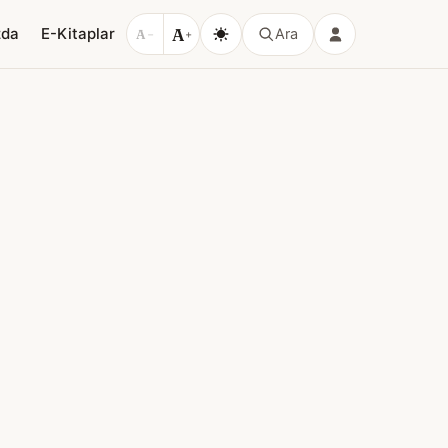
A
zda
E-Kitaplar
Ara
A
−
+