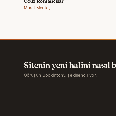
Ucuz Romancılar
Murat Menteş
Sitenin yeni halini nasıl
Görüşün Bookinton’u şekillendiriyor.