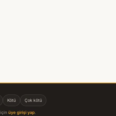
Kötü
Çok kötü
için
üye girişi yap
.