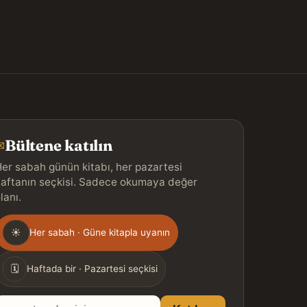
Bültene katılın
✉
er sabah günün kitabı, her pazartesi
aftanın seçkisi. Sadece okumaya değer
lanı.
Gönderim
☀
Her sabah · Güne kitapla uyanın
ıklığı
🗓
Haftada bir · Pazartesi seçkisi
E-