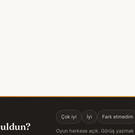
Çok iyi
İyi
Fark etmedim
 buldun?
Oyun herkese açık. Görüş yazmak 