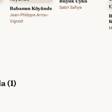
Büyük Uyku
Sabri Safiye
Babamın Köyünde
Jean-Philippe Arrou-
B
K
Vignod
M
 (1)