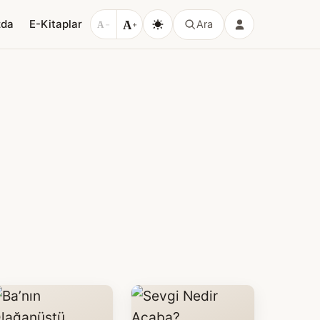
A
zda
E-Kitaplar
Ara
A
−
+