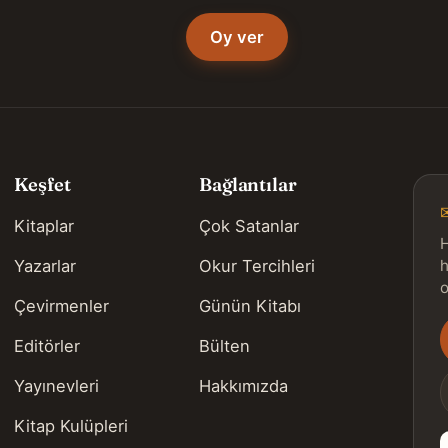
Oy ver
Keşfet
Bağlantılar
Kitaplar
Çok Satanlar
H
Yazarlar
Okur Tercihleri
h
o
Çevirmenler
Günün Kitabı
Editörler
Bülten
s
Yayınevleri
Hakkımızda
Kitap Kulüpleri