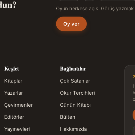
ldun?
Oyun herkese açık. Görüş yazmak 
Oy ver
Keşfet
Bağlantılar
Kitaplar
Çok Satanlar
H
Yazarlar
Okur Tercihleri
h
o
Çevirmenler
Günün Kitabı
Editörler
Bülten
s
Yayınevleri
Hakkımızda