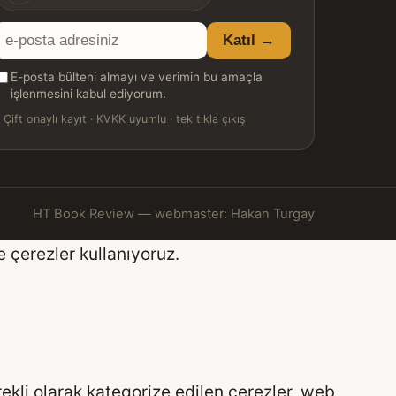
E-
Katıl →
posta
E-posta bülteni almayı ve verimin bu amaçla
adresiniz
işlenmesini kabul ediyorum.

Çift onaylı kayıt · KVKK uyumlu · tek tıkla çıkış
HT Book Review — webmaster: Hakan Turgay
e çerezler kullanıyoruz.
rekli olarak kategorize edilen çerezler, web