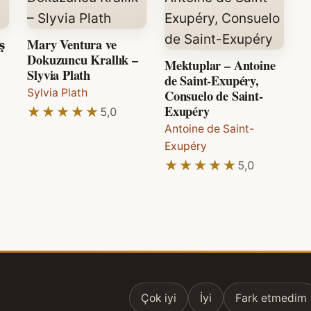
ş
Mary Ventura ve
Dokuzuncu Krallık –
Mektuplar – Antoine
Slyvia Plath
de Saint-Exupéry,
Sylvia Plath
Consuelo de Saint-
Exupéry
★★★★★
★★★★★
5,0
Antoine de Saint-
Exupéry
★★★★★
★★★★★
5,0
Çok iyi
İyi
Fark etmedim