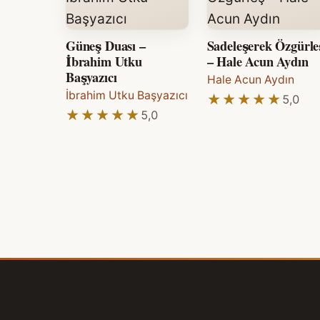
Güneş Duası –
Sadeleşerek Özgürle
İbrahim Utku
– Hale Acun Aydın
Başyazıcı
Hale Acun Aydın
İbrahim Utku Başyazıcı
★★★★★
★★★★★
5,0
★★★★★
★★★★★
5,0