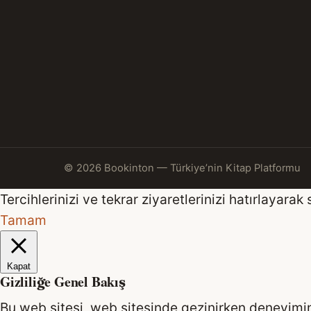
© 2026 Bookinton — Türkiye’nin Kitap Platformu
Tercihlerinizi ve tekrar ziyaretlerinizi hatırlaya
Tamam
Kapat
Gizliliğe Genel Bakış
Bu web sitesi, web sitesinde gezinirken deneyimini