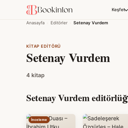
Keşfet
Anasayfa
Editörler
Setenay Vurdem
KITAP EDITÖRÜ
Setenay Vurdem
4 kitap
Setenay Vurdem editörlüğü
İnceleme