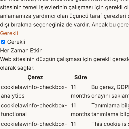
sitesinin temel işlevlerinin çalışması için gerekli 
anlamamıza yardımcı olan üçüncü taraf çerezleri de
dışı bırakma seçeneğiniz de vardır. Ancak bu çerez
Gerekli
Gerekli
Her Zaman Etkin
Web sitesinin düzgün çalışması için gerekli çerezler
olarak sağlar.
Çerez
Süre
cookielawinfo-checkbox-
11
Bu çerez, GDPR 
analytics
months
onayını saklama
cookielawinfo-checkbox-
11
Tanımlama bilg
functional
months
tanımlama bilg
cookielawinfo-checkbox-
11
This cookie is