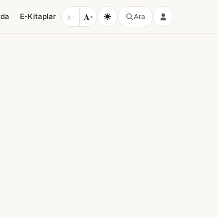
A
zda
E-Kitaplar
A
Ara
−
+