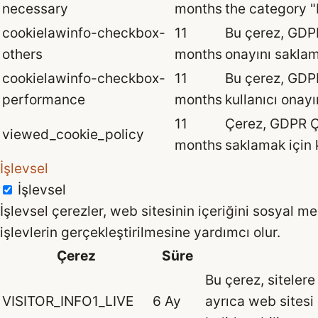
necessary
months
the category 
cookielawinfo-checkbox-
11
Bu çerez, GDPR 
others
months
onayını saklama
cookielawinfo-checkbox-
11
Bu çerez, GDPR
performance
months
kullanıcı onayı
11
Çerez, GDPR Çe
viewed_cookie_policy
months
saklamak için k
İşlevsel
İşlevsel
İşlevsel çerezler, web sitesinin içeriğini sosyal m
işlevlerin gerçekleştirilmesine yardımcı olur.
Çerez
Süre
Bu çerez, sitelere
VISITOR_INFO1_LIVE
6 Ay
ayrıca web sitesi