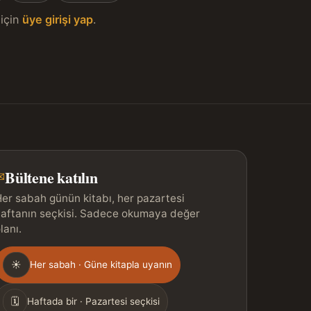
için
üye girişi yap
.
Bültene katılın
✉
er sabah günün kitabı, her pazartesi
aftanın seçkisi. Sadece okumaya değer
lanı.
Gönderim
☀
Her sabah · Güne kitapla uyanın
ıklığı
🗓
Haftada bir · Pazartesi seçkisi