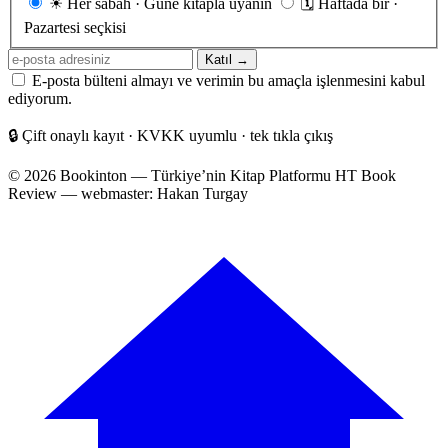
☀
Her sabah · Güne kitapla uyanın
🗓
Haftada bir ·
sıklığı
Pazartesi seçkisi
E-
Katıl →
posta
E-posta bülteni almayı ve verimin bu amaçla işlenmesini kabul
adresiniz
ediyorum.
🔒
Çift onaylı kayıt · KVKK uyumlu · tek tıkla çıkış
© 2026 Bookinton — Türkiye’nin Kitap Platformu
HT Book
Review — webmaster: Hakan Turgay