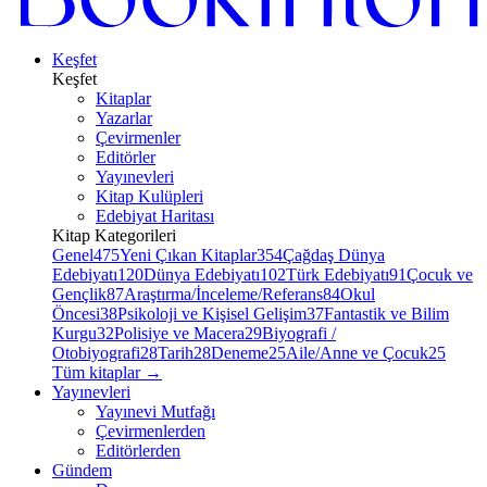
Keşfet
Keşfet
Kitaplar
Yazarlar
Çevirmenler
Editörler
Yayınevleri
Kitap Kulüpleri
Edebiyat Haritası
Kitap Kategorileri
Genel
475
Yeni Çıkan Kitaplar
354
Çağdaş Dünya
Edebiyatı
120
Dünya Edebiyatı
102
Türk Edebiyatı
91
Çocuk ve
Gençlik
87
Araştırma/İnceleme/Referans
84
Okul
Öncesi
38
Psikoloji ve Kişisel Gelişim
37
Fantastik ve Bilim
Kurgu
32
Polisiye ve Macera
29
Biyografi /
Otobiyografi
28
Tarih
28
Deneme
25
Aile/Anne ve Çocuk
25
Tüm kitaplar
→
Yayınevleri
Yayınevi Mutfağı
Çevirmenlerden
Editörlerden
Gündem