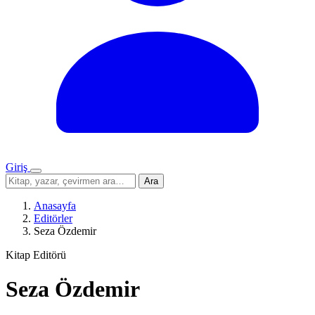
Giriş
Menü
Sitede
Ara
ara
Anasayfa
Editörler
Seza Özdemir
Kitap Editörü
Seza Özdemir