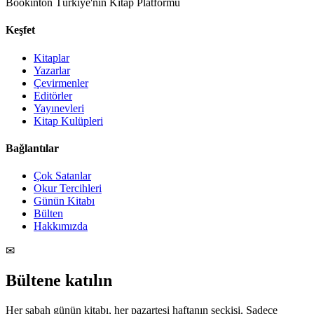
Bookinton Türkiye'nin Kitap Platformu
Keşfet
Kitaplar
Yazarlar
Çevirmenler
Editörler
Yayınevleri
Kitap Kulüpleri
Bağlantılar
Çok Satanlar
Okur Tercihleri
Günün Kitabı
Bülten
Hakkımızda
✉
Bültene katılın
Her sabah günün kitabı, her pazartesi haftanın seçkisi. Sadece