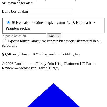
okumaya değer olanı.
Bunu boş bırakın
Gönderim
☀
Her sabah · Güne kitapla uyanın
🗓
Haftada bir ·
sıklığı
Pazartesi seçkisi
E-
Katıl →
posta
E-posta bülteni almayı ve verimin bu amaçla işlenmesini kabul
adresiniz
ediyorum.
🔒
Çift onaylı kayıt · KVKK uyumlu · tek tıkla çıkış
© 2026 Bookinton — Türkiye’nin Kitap Platformu
HT Book
Review — webmaster: Hakan Turgay