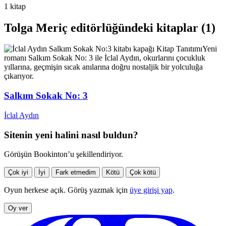
1 kitap
Tolga Meriç editörlüğündeki kitaplar (1)
Kitap Tanıtımı
Yeni
romanı Salkım Sokak No: 3 ile İclal Aydın, okurlarını çocukluk
yıllarına, geçmişin sıcak anılarına doğru nostaljik bir yolculuğa
çıkarıyor.
Salkım Sokak No: 3
İclal Aydın
Sitenin yeni halini nasıl buldun?
Görüşün Bookinton’u şekillendiriyor.
Çok iyi
İyi
Fark etmedim
Kötü
Çok kötü
Oyun herkese açık. Görüş yazmak için
üye girişi yap
.
Oy ver