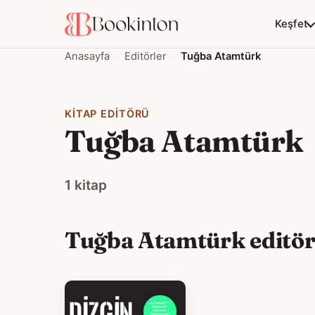
Keşfet
Anasayfa
Editörler
Tuğba Atamtürk
KITAP EDITÖRÜ
Tuğba Atamtürk
1 kitap
Tuğba Atamtürk editörl