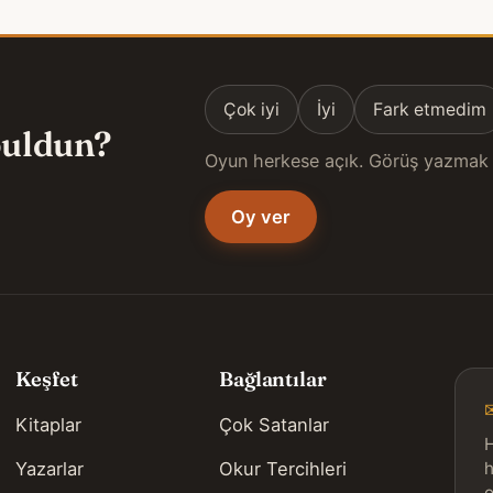
Çok iyi
İyi
Fark etmedim
 buldun?
Oyun herkese açık. Görüş yazmak 
Oy ver
Keşfet
Bağlantılar
Kitaplar
Çok Satanlar
H
Yazarlar
Okur Tercihleri
h
o