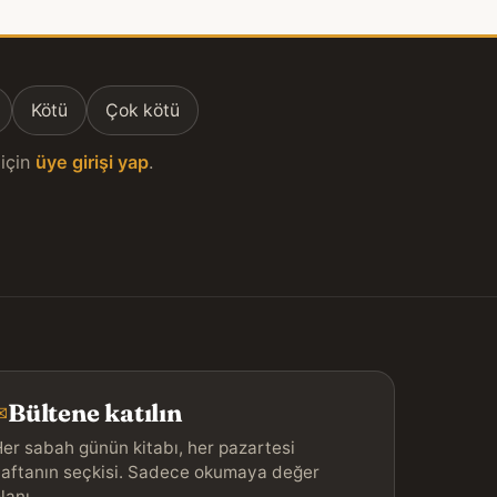
Kötü
Çok kötü
için
üye girişi yap
.
Bültene katılın
✉
er sabah günün kitabı, her pazartesi
aftanın seçkisi. Sadece okumaya değer
lanı.