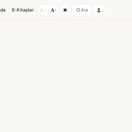
A
zda
E-Kitaplar
Ara
A
−
+