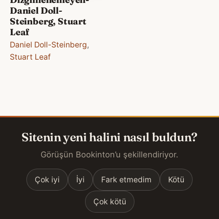
Daniel Doll-
Steinberg, Stuart
Leaf
Daniel Doll-Steinberg
,
Stuart Leaf
Sitenin yeni halini nasıl buldun?
Görüşün Bookinton’u şekillendiriyor.
Çok iyi
İyi
Fark etmedim
Kötü
Çok kötü