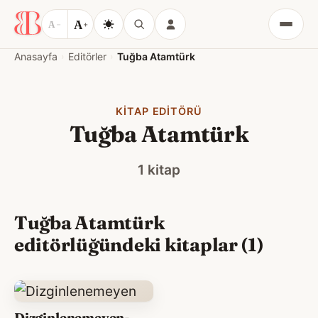
A
A
−
+
Menü
Anasayfa
Editörler
Tuğba Atamtürk
KITAP EDITÖRÜ
Tuğba Atamtürk
1 kitap
Tuğba Atamtürk
editörlüğündeki kitaplar (1)
Dizginlenemeyen-