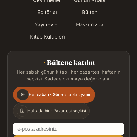
Editörler
Bülten
Yayınevleri
Hakkımızda
Kitap Kulüpleri
Bültene katılın
✉
Her sabah günün kitabı, her pazartesi haftanın
seçkisi. Sadece okumaya değer olanı.
Gönderim
☀
Her sabah · Güne kitapla uyanın
sıklığı
🗓
Haftada bir · Pazartesi seçkisi
E-
posta