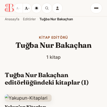
A
A
−
+
Menü
Anasayfa
Editörler
Tuğba Nur Bakaçhan
KITAP EDITÖRÜ
Tuğba Nur Bakaçhan
1 kitap
Tuğba Nur Bakaçhan
editörlüğündeki kitaplar (1)
Yakup’un Kitapları