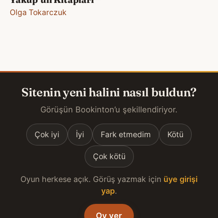
Olga Tokarczuk
Sitenin yeni halini nasıl buldun?
Görüşün Bookinton’u şekillendiriyor.
Çok iyi
İyi
Fark etmedim
Kötü
Çok kötü
Oyun herkese açık. Görüş yazmak için
üye girişi
yap
.
Oy ver