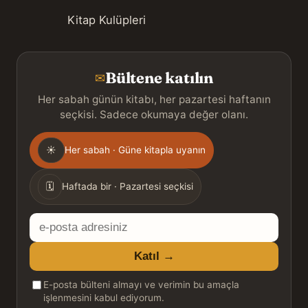
Kitap Kulüpleri
Bültene katılın
✉
Her sabah günün kitabı, her pazartesi haftanın
seçkisi. Sadece okumaya değer olanı.
Gönderim
☀
Her sabah · Güne kitapla uyanın
sıklığı
🗓
Haftada bir · Pazartesi seçkisi
E-
posta
Katıl →
adresiniz
E-posta bülteni almayı ve verimin bu amaçla
işlenmesini kabul ediyorum.