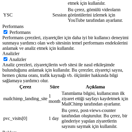
etmek için kullanılır.
Bu çerez, gömülü videoların
YSC
Session
görüntülerini izlemek için
YouTube tarafından ayarlanır.
Performans
Performans
Performans çerezleri, ziyaretçiler için daha iyi bir kullanıcı deneyimi
sunmaya yardımcı olan web sitesinin temel performans endekslerini
anlamak ve analiz etmek için kullanılır.
Analizler
Analizler
Analiz çerezleri, ziyaretçilerin web sitesi ile nasıl etkileşimde
bulunduğunu anlamak için kullanılır. Bu çerezler, ziyaretçi sayısı,
hemen çıkma oranı, trafik kaynağı vb. ölçümler hakkında bilgi
sağlamaya yardımcı olur.
Çerez
Süre
Açıklama
Tanımlama bilgisi, kullanıcının ilk
1
mailchimp_landing_site
ziyaret ettiği sayfayı kaydetmek için
month
MailChimp tarafından ayarlanır.
Bu çerez, post-views-counter
tarafından oluşturulur. Bu çerez, bir
pvc_visits[0]
1 day
gönderiye yapılan ziyaretlerin
sayısını saymak için kullanılır.