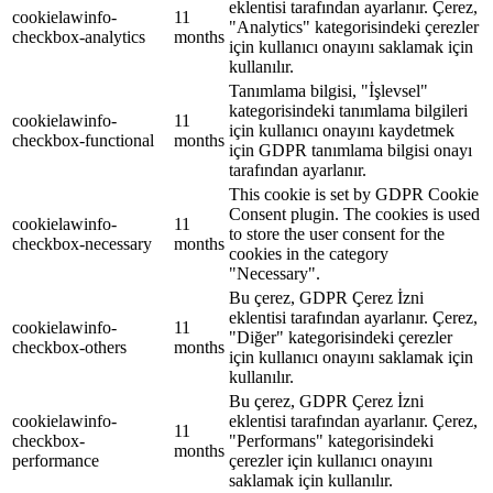
eklentisi tarafından ayarlanır. Çerez,
cookielawinfo-
11
"Analytics" kategorisindeki çerezler
checkbox-analytics
months
için kullanıcı onayını saklamak için
kullanılır.
Tanımlama bilgisi, "İşlevsel"
kategorisindeki tanımlama bilgileri
cookielawinfo-
11
için kullanıcı onayını kaydetmek
checkbox-functional
months
için GDPR tanımlama bilgisi onayı
tarafından ayarlanır.
This cookie is set by GDPR Cookie
Consent plugin. The cookies is used
cookielawinfo-
11
to store the user consent for the
checkbox-necessary
months
cookies in the category
"Necessary".
Bu çerez, GDPR Çerez İzni
eklentisi tarafından ayarlanır. Çerez,
cookielawinfo-
11
"Diğer" kategorisindeki çerezler
checkbox-others
months
için kullanıcı onayını saklamak için
kullanılır.
Bu çerez, GDPR Çerez İzni
cookielawinfo-
eklentisi tarafından ayarlanır. Çerez,
11
checkbox-
"Performans" kategorisindeki
months
performance
çerezler için kullanıcı onayını
saklamak için kullanılır.