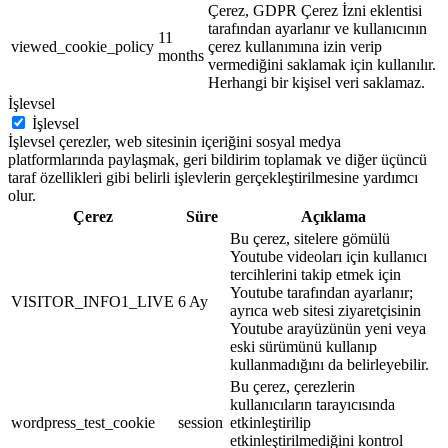
Çerez, GDPR Çerez İzni eklentisi
tarafından ayarlanır ve kullanıcının
11
viewed_cookie_policy
çerez kullanımına izin verip
months
vermediğini saklamak için kullanılır.
Herhangi bir kişisel veri saklamaz.
İşlevsel
İşlevsel
İşlevsel çerezler, web sitesinin içeriğini sosyal medya
platformlarında paylaşmak, geri bildirim toplamak ve diğer üçüncü
taraf özellikleri gibi belirli işlevlerin gerçekleştirilmesine yardımcı
olur.
Çerez
Süre
Açıklama
Bu çerez, sitelere gömülü
Youtube videoları için kullanıcı
tercihlerini takip etmek için
Youtube tarafından ayarlanır;
VISITOR_INFO1_LIVE
6 Ay
ayrıca web sitesi ziyaretçisinin
Youtube arayüzünün yeni veya
eski sürümünü kullanıp
kullanmadığını da belirleyebilir.
Bu çerez, çerezlerin
kullanıcıların tarayıcısında
wordpress_test_cookie
session
etkinleştirilip
etkinleştirilmediğini kontrol