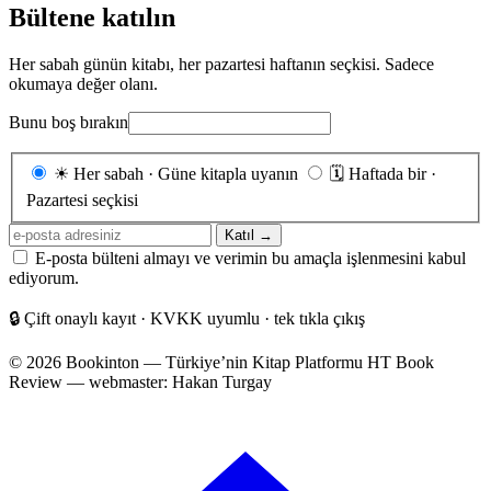
Bültene katılın
Her sabah günün kitabı, her pazartesi haftanın seçkisi. Sadece
okumaya değer olanı.
Bunu boş bırakın
Gönderim
☀
Her sabah · Güne kitapla uyanın
🗓
Haftada bir ·
sıklığı
Pazartesi seçkisi
E-
Katıl →
posta
E-posta bülteni almayı ve verimin bu amaçla işlenmesini kabul
adresiniz
ediyorum.
🔒
Çift onaylı kayıt · KVKK uyumlu · tek tıkla çıkış
© 2026 Bookinton — Türkiye’nin Kitap Platformu
HT Book
Review — webmaster: Hakan Turgay