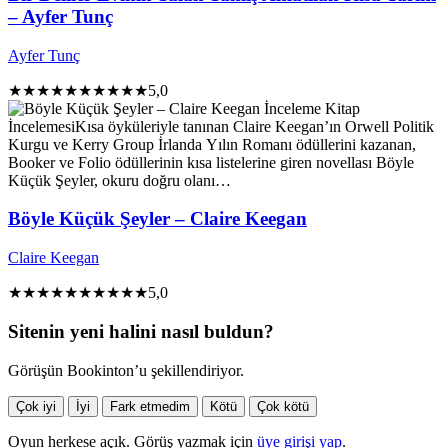
– Ayfer Tunç
Ayfer Tunç
★★★★★
★★★★★
5,0
İnceleme
Kitap
İncelemesi
Kısa öyküleriyle tanınan Claire Keegan’ın Orwell Politik
Kurgu ve Kerry Group İrlanda Yılın Romanı ödüllerini kazanan,
Booker ve Folio ödüllerinin kısa listelerine giren novellası Böyle
Küçük Şeyler, okuru doğru olanı…
Böyle Küçük Şeyler – Claire Keegan
Claire Keegan
★★★★★
★★★★★
5,0
Sitenin yeni halini nasıl buldun?
Görüşün Bookinton’u şekillendiriyor.
Çok iyi
İyi
Fark etmedim
Kötü
Çok kötü
Oyun herkese açık. Görüş yazmak için
üye girişi yap
.