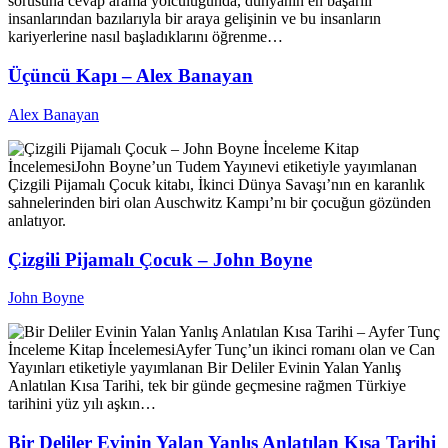
sorusuna cevap arama yolculuğunda, dünyanın en başarılı
insanlarından bazılarıyla bir araya gelişinin ve bu insanların
kariyerlerine nasıl başladıklarını öğrenme…
Üçüncü Kapı – Alex Banayan
Alex Banayan
İnceleme
Kitap
İncelemesi
John Boyne’un Tudem Yayınevi etiketiyle yayımlanan
Çizgili Pijamalı Çocuk kitabı, İkinci Dünya Savaşı’nın en karanlık
sahnelerinden biri olan Auschwitz Kampı’nı bir çocuğun gözünden
anlatıyor.
Çizgili Pijamalı Çocuk – John Boyne
John Boyne
İnceleme
Kitap İncelemesi
Ayfer Tunç’un ikinci romanı olan ve Can
Yayınları etiketiyle yayımlanan Bir Deliler Evinin Yalan Yanlış
Anlatılan Kısa Tarihi, tek bir günde geçmesine rağmen Türkiye
tarihini yüz yılı aşkın…
Bir Deliler Evinin Yalan Yanlış Anlatılan Kısa Tarihi