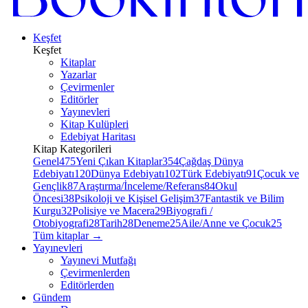
Keşfet
Keşfet
Kitaplar
Yazarlar
Çevirmenler
Editörler
Yayınevleri
Kitap Kulüpleri
Edebiyat Haritası
Kitap Kategorileri
Genel
475
Yeni Çıkan Kitaplar
354
Çağdaş Dünya
Edebiyatı
120
Dünya Edebiyatı
102
Türk Edebiyatı
91
Çocuk ve
Gençlik
87
Araştırma/İnceleme/Referans
84
Okul
Öncesi
38
Psikoloji ve Kişisel Gelişim
37
Fantastik ve Bilim
Kurgu
32
Polisiye ve Macera
29
Biyografi /
Otobiyografi
28
Tarih
28
Deneme
25
Aile/Anne ve Çocuk
25
Tüm kitaplar
→
Yayınevleri
Yayınevi Mutfağı
Çevirmenlerden
Editörlerden
Gündem