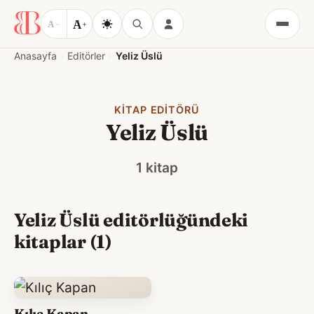
A
A
−
+
Menü
Anasayfa
Editörler
Yeliz Üslü
KITAP EDITÖRÜ
Yeliz Üslü
1 kitap
Yeliz Üslü editörlüğündeki
kitaplar (1)
Kılıç Kapan –