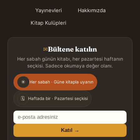
Yayınevleri
Hakkımızda
Kitap Kulüpleri
Bültene katılın
✉
Her sabah günün kitabı, her pazartesi haftanın
seçkisi. Sadece okumaya değer olanı.
Gönderim
☀
Her sabah · Güne kitapla uyanın
sıklığı
🗓
Haftada bir · Pazartesi seçkisi
E-
posta
Katıl →
adresiniz