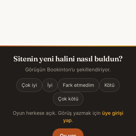
Sitenin yeni halini nasıl buldun?
Görüşün Bookinton’u şekillendiriyor.
Çok iyi
İyi
Fark etmedim
Kötü
Çok kötü
Oyun herkese açık. Görüş yazmak için
üye girişi
yap
.
Oy ver