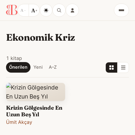
A
A
−
+
Menü
Ekonomik Kriz
1 kitap
Önerilen
Yeni
A–Z
Krizin Gölgesinde En
Uzun Beş Yıl
Ümit Akçay