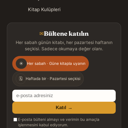
Kitap Kulüpleri
Bültene katılın
✉
Her sabah günün kitabı, her pazartesi haftanın
seçkisi. Sadece okumaya değer olanı.
Gönderim
☀
Her sabah · Güne kitapla uyanın
sıklığı
🗓
Haftada bir · Pazartesi seçkisi
E-
posta
Katıl →
adresiniz
E-posta bülteni almayı ve verimin bu amaçla
işlenmesini kabul ediyorum.