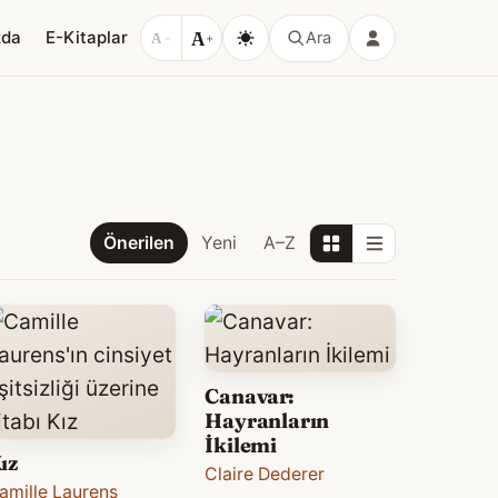
A
zda
E-Kitaplar
Ara
A
−
+
Önerilen
Yeni
A–Z
Canavar:
Hayranların
İkilemi
ız
Claire Dederer
amille Laurens