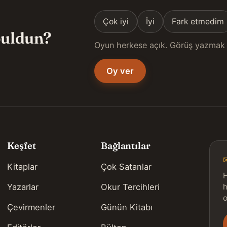
Çok iyi
İyi
Fark etmedim
 buldun?
Oyun herkese açık. Görüş yazmak 
Oy ver
Keşfet
Bağlantılar
Kitaplar
Çok Satanlar
H
Yazarlar
Okur Tercihleri
h
o
Çevirmenler
Günün Kitabı