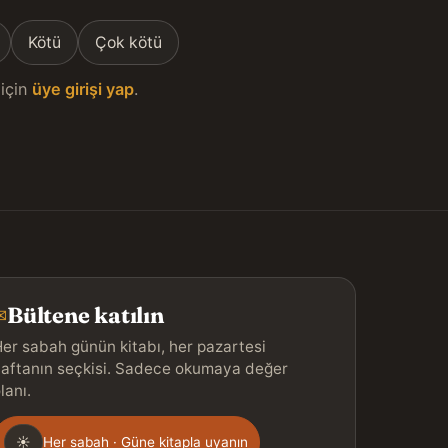
Kötü
Çok kötü
için
üye girişi yap
.
Bültene katılın
✉
er sabah günün kitabı, her pazartesi
aftanın seçkisi. Sadece okumaya değer
lanı.
Gönderim
☀
Her sabah · Güne kitapla uyanın