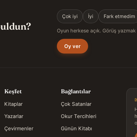
Çok iyi
İyi
Fark etmedim
 buldun?
Oyun herkese açık. Görüş yazmak 
Oy ver
Keşfet
Bağlantılar
Kitaplar
Çok Satanlar
H
Yazarlar
Okur Tercihleri
h
o
Çevirmenler
Günün Kitabı