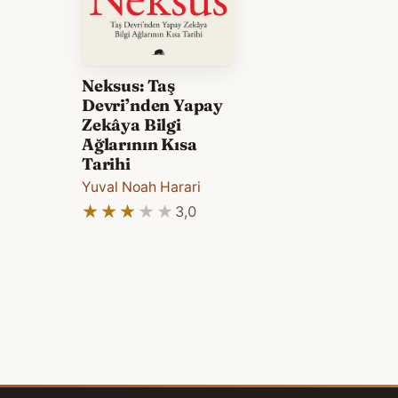
Neksus: Taş
Devri’nden Yapay
Zekâya Bilgi
Ağlarının Kısa
Tarihi
Yuval Noah Harari
★★★★★
★★★★★
3,0