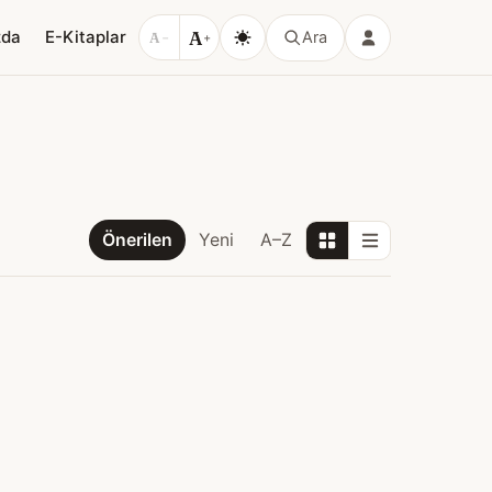
A
zda
E-Kitaplar
Ara
A
−
+
Önerilen
Yeni
A–Z