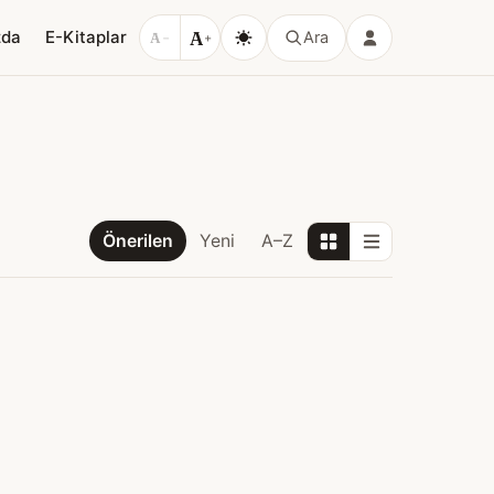
A
zda
E-Kitaplar
Ara
A
−
+
Önerilen
Yeni
A–Z