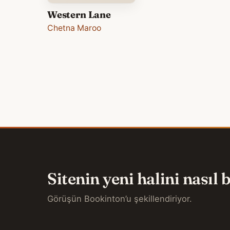
Western Lane
Chetna Maroo
Sitenin yeni halini nasıl
Görüşün Bookinton’u şekillendiriyor.