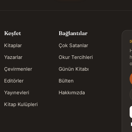
Keşfet
Bağlantılar
Kitaplar
Çok Satanlar
H
Yazarlar
Okur Tercihleri
h
o
Çevirmenler
Günün Kitabı
Editörler
Bülten
s
Yayınevleri
Hakkımızda
Kitap Kulüpleri