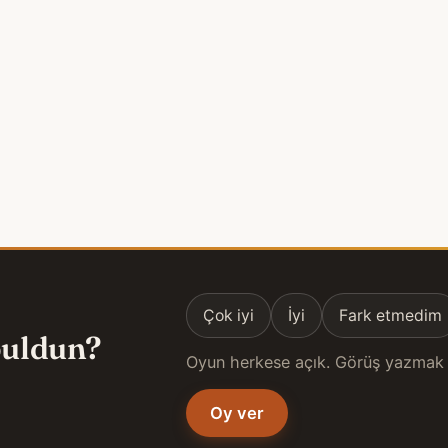
Çok iyi
İyi
Fark etmedim
 buldun?
Oyun herkese açık. Görüş yazmak 
Oy ver