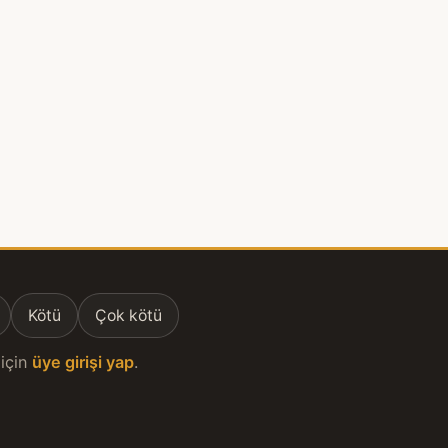
Kötü
Çok kötü
için
üye girişi yap
.