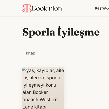
Keşfet
Sporla İyileşme
1 kitap