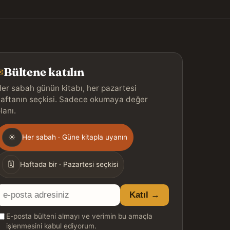
Bültene katılın
✉
er sabah günün kitabı, her pazartesi
aftanın seçkisi. Sadece okumaya değer
lanı.
Gönderim
☀
Her sabah · Güne kitapla uyanın
ıklığı
🗓
Haftada bir · Pazartesi seçkisi
E-
Katıl →
posta
E-posta bülteni almayı ve verimin bu amaçla
adresiniz
işlenmesini kabul ediyorum.