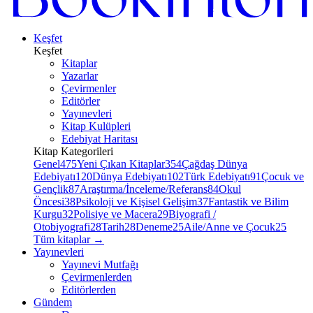
Keşfet
Keşfet
Kitaplar
Yazarlar
Çevirmenler
Editörler
Yayınevleri
Kitap Kulüpleri
Edebiyat Haritası
Kitap Kategorileri
Genel
475
Yeni Çıkan Kitaplar
354
Çağdaş Dünya
Edebiyatı
120
Dünya Edebiyatı
102
Türk Edebiyatı
91
Çocuk ve
Gençlik
87
Araştırma/İnceleme/Referans
84
Okul
Öncesi
38
Psikoloji ve Kişisel Gelişim
37
Fantastik ve Bilim
Kurgu
32
Polisiye ve Macera
29
Biyografi /
Otobiyografi
28
Tarih
28
Deneme
25
Aile/Anne ve Çocuk
25
Tüm kitaplar
→
Yayınevleri
Yayınevi Mutfağı
Çevirmenlerden
Editörlerden
Gündem