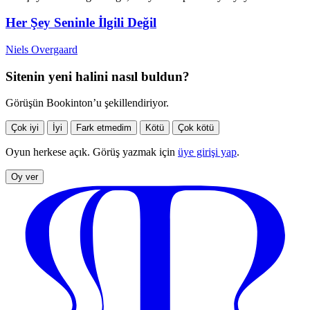
Her Şey Seninle İlgili Değil
Niels Overgaard
Sitenin yeni halini nasıl buldun?
Görüşün Bookinton’u şekillendiriyor.
Çok iyi
İyi
Fark etmedim
Kötü
Çok kötü
Oyun herkese açık. Görüş yazmak için
üye girişi yap
.
Oy ver