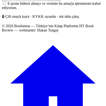
posta
E-posta bülteni almayı ve verimin bu amaçla işlenmesini kabul
adresiniz
ediyorum.
🔒
Çift onaylı kayıt · KVKK uyumlu · tek tıkla çıkış
© 2026 Bookinton — Türkiye’nin Kitap Platformu
HT Book
Review — webmaster: Hakan Turgay