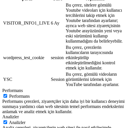
Bu çerez, sitelere gömülü
Youtube videoları için kullanıcı
tercihlerini takip etmek için
Youtube tarafından ayarlanır;
VISITOR_INFO1_LIVE
6 Ay
ayrıca web sitesi ziyaretçisinin
Youtube arayüzünün yeni veya
eski sürümünü kullanıp
kullanmadığını da belirleyebilir.
Bu çerez, çerezlerin
kullanıcıların tarayıcısında
wordpress_test_cookie
session
etkinleştirilip
etkinleştirilmediğini kontrol
etmek için kullanılır.
Bu çerez, gömülü videoların
YSC
Session
görüntülerini izlemek için
YouTube tarafından ayarlanır.
Performans
Performans
Performans çerezleri, ziyaretçiler için daha iyi bir kullanıcı deneyimi
sunmaya yardımcı olan web sitesinin temel performans endekslerini
anlamak ve analiz etmek için kullanılır.
Analizler
Analizler
Analiz çerezleri, ziyaretçilerin web sitesi ile nasıl etkileşimde