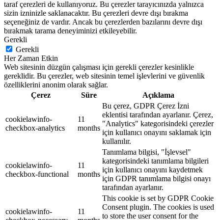
taraf çerezleri de kullanıyoruz. Bu çerezler tarayıcınızda yalnızca
sizin izninizle saklanacaktır. Bu çerezleri devre dışı bırakma
seçeneğiniz de vardır. Ancak bu çerezlerden bazılarını devre dışı
bırakmak tarama deneyiminizi etkileyebilir.
Gerekli
Gerekli
Her Zaman Etkin
Web sitesinin düzgün çalışması için gerekli çerezler kesinlikle
gereklidir. Bu çerezler, web sitesinin temel işlevlerini ve güvenlik
özelliklerini anonim olarak sağlar.
Çerez
Süre
Açıklama
Bu çerez, GDPR Çerez İzni
eklentisi tarafından ayarlanır. Çerez,
cookielawinfo-
11
"Analytics" kategorisindeki çerezler
checkbox-analytics
months
için kullanıcı onayını saklamak için
kullanılır.
Tanımlama bilgisi, "İşlevsel"
kategorisindeki tanımlama bilgileri
cookielawinfo-
11
için kullanıcı onayını kaydetmek
checkbox-functional
months
için GDPR tanımlama bilgisi onayı
tarafından ayarlanır.
This cookie is set by GDPR Cookie
Consent plugin. The cookies is used
cookielawinfo-
11
to store the user consent for the