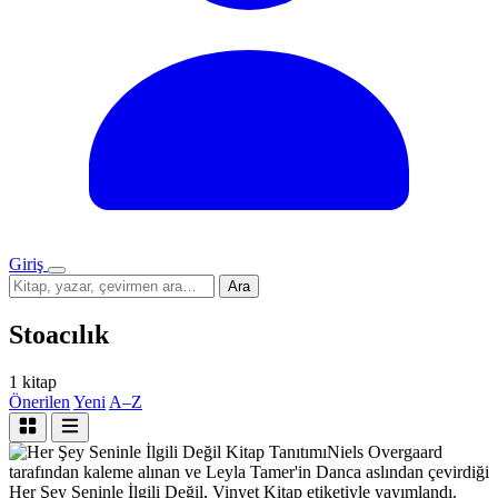
Giriş
Menü
Sitede
Ara
ara
Stoacılık
1 kitap
Önerilen
Yeni
A–Z
Kitap Tanıtımı
Niels Overgaard
tarafından kaleme alınan ve Leyla Tamer'in Danca aslından çevirdiği
Her Şey Seninle İlgili Değil, Vinyet Kitap etiketiyle yayımlandı.