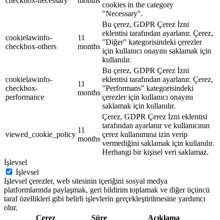
checkbox-necessary
months
cookies in the category
"Necessary".
Bu çerez, GDPR Çerez İzni
eklentisi tarafından ayarlanır. Çerez,
cookielawinfo-
11
"Diğer" kategorisindeki çerezler
checkbox-others
months
için kullanıcı onayını saklamak için
kullanılır.
Bu çerez, GDPR Çerez İzni
cookielawinfo-
eklentisi tarafından ayarlanır. Çerez,
11
checkbox-
"Performans" kategorisindeki
months
performance
çerezler için kullanıcı onayını
saklamak için kullanılır.
Çerez, GDPR Çerez İzni eklentisi
tarafından ayarlanır ve kullanıcının
11
viewed_cookie_policy
çerez kullanımına izin verip
months
vermediğini saklamak için kullanılır.
Herhangi bir kişisel veri saklamaz.
İşlevsel
İşlevsel
İşlevsel çerezler, web sitesinin içeriğini sosyal medya
platformlarında paylaşmak, geri bildirim toplamak ve diğer üçüncü
taraf özellikleri gibi belirli işlevlerin gerçekleştirilmesine yardımcı
olur.
Çerez
Süre
Açıklama