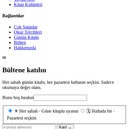
Kitap Kulüpleri
Bağlantılar
Çok Satanlar
Okur Tercihleri
Günün Kitabı
Bülten
Hakkımızda
✉
Bültene katılın
Her sabah günün kitabı, her pazartesi haftanın seçkisi. Sadece
okumaya değer olanı.
Bunu boş bırakın
Gönderim
☀
Her sabah · Güne kitapla uyanın
🗓
Haftada bir ·
sıklığı
Pazartesi seçkisi
E-
Katıl →