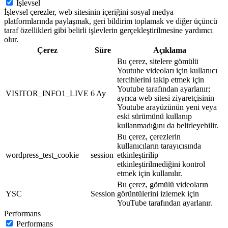
İşlevsel
İşlevsel çerezler, web sitesinin içeriğini sosyal medya
platformlarında paylaşmak, geri bildirim toplamak ve diğer üçüncü
taraf özellikleri gibi belirli işlevlerin gerçekleştirilmesine yardımcı
olur.
Çerez
Süre
Açıklama
Bu çerez, sitelere gömülü
Youtube videoları için kullanıcı
tercihlerini takip etmek için
Youtube tarafından ayarlanır;
VISITOR_INFO1_LIVE
6 Ay
ayrıca web sitesi ziyaretçisinin
Youtube arayüzünün yeni veya
eski sürümünü kullanıp
kullanmadığını da belirleyebilir.
Bu çerez, çerezlerin
kullanıcıların tarayıcısında
wordpress_test_cookie
session
etkinleştirilip
etkinleştirilmediğini kontrol
etmek için kullanılır.
Bu çerez, gömülü videoların
YSC
Session
görüntülerini izlemek için
YouTube tarafından ayarlanır.
Performans
Performans