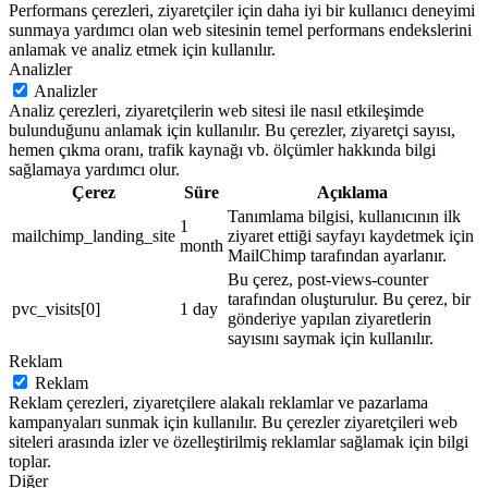
Performans çerezleri, ziyaretçiler için daha iyi bir kullanıcı deneyimi
sunmaya yardımcı olan web sitesinin temel performans endekslerini
anlamak ve analiz etmek için kullanılır.
Analizler
Analizler
Analiz çerezleri, ziyaretçilerin web sitesi ile nasıl etkileşimde
bulunduğunu anlamak için kullanılır. Bu çerezler, ziyaretçi sayısı,
hemen çıkma oranı, trafik kaynağı vb. ölçümler hakkında bilgi
sağlamaya yardımcı olur.
Çerez
Süre
Açıklama
Tanımlama bilgisi, kullanıcının ilk
1
mailchimp_landing_site
ziyaret ettiği sayfayı kaydetmek için
month
MailChimp tarafından ayarlanır.
Bu çerez, post-views-counter
tarafından oluşturulur. Bu çerez, bir
pvc_visits[0]
1 day
gönderiye yapılan ziyaretlerin
sayısını saymak için kullanılır.
Reklam
Reklam
Reklam çerezleri, ziyaretçilere alakalı reklamlar ve pazarlama
kampanyaları sunmak için kullanılır. Bu çerezler ziyaretçileri web
siteleri arasında izler ve özelleştirilmiş reklamlar sağlamak için bilgi
toplar.
Diğer