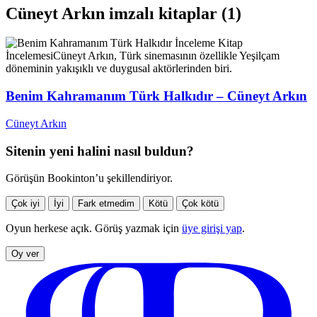
Cüneyt Arkın imzalı kitaplar (1)
İnceleme
Kitap
İncelemesi
Cüneyt Arkın, Türk sinemasının özellikle Yeşilçam
döneminin yakışıklı ve duygusal aktörlerinden biri.
Benim Kahramanım Türk Halkıdır – Cüneyt Arkın
Cüneyt Arkın
Sitenin yeni halini nasıl buldun?
Görüşün Bookinton’u şekillendiriyor.
Çok iyi
İyi
Fark etmedim
Kötü
Çok kötü
Oyun herkese açık. Görüş yazmak için
üye girişi yap
.
Oy ver