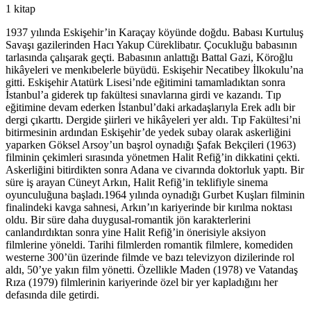
1 kitap
1937 yılında Eskişehir’in Karaçay köyünde doğdu. Babası Kurtuluş
Savaşı gazilerinden Hacı Yakup Cüreklibatır. Çocukluğu babasının
tarlasında çalışarak geçti. Babasının anlattığı Battal Gazi, Köroğlu
hikâyeleri ve menkıbelerle büyüdü. Eskişehir Necatibey İlkokulu’na
gitti. Eskişehir Atatürk Lisesi’nde eğitimini tamamladıktan sonra
İstanbul’a giderek tıp fakültesi sınavlarına girdi ve kazandı. Tıp
eğitimine devam ederken İstanbul’daki arkadaşlarıyla Erek adlı bir
dergi çıkarttı. Dergide şiirleri ve hikâyeleri yer aldı. Tıp Fakültesi’ni
bitirmesinin ardından Eskişehir’de yedek subay olarak askerliğini
yaparken Göksel Arsoy’un başrol oynadığı Şafak Bekçileri (1963)
filminin çekimleri sırasında yönetmen Halit Refiğ’in dikkatini çekti.
Askerliğini bitirdikten sonra Adana ve civarında doktorluk yaptı. Bir
süre iş arayan Cüneyt Arkın, Halit Refiğ’in teklifiyle sinema
oyunculuğuna başladı.1964 yılında oynadığı Gurbet Kuşları filminin
finalindeki kavga sahnesi, Arkın’ın kariyerinde bir kırılma noktası
oldu. Bir süre daha duygusal-romantik jön karakterlerini
canlandırdıktan sonra yine Halit Refiğ’in önerisiyle aksiyon
filmlerine yöneldi. Tarihi filmlerden romantik filmlere, komediden
westerne 300’ün üzerinde filmde ve bazı televizyon dizilerinde rol
aldı, 50’ye yakın film yönetti. Özellikle Maden (1978) ve Vatandaş
Rıza (1979) filmlerinin kariyerinde özel bir yer kapladığını her
defasında dile getirdi.