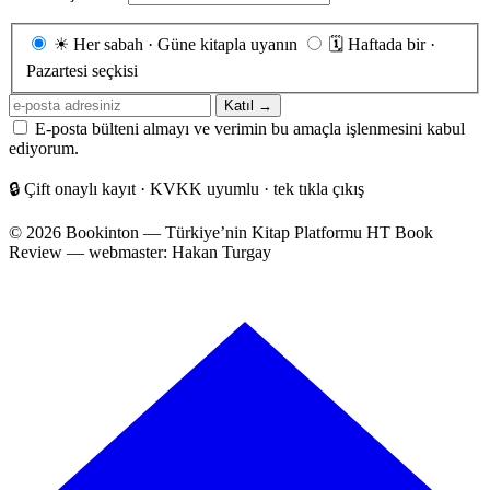
Gönderim
☀
Her sabah · Güne kitapla uyanın
🗓
Haftada bir ·
sıklığı
Pazartesi seçkisi
E-
Katıl →
posta
E-posta bülteni almayı ve verimin bu amaçla işlenmesini kabul
adresiniz
ediyorum.
🔒
Çift onaylı kayıt · KVKK uyumlu · tek tıkla çıkış
© 2026 Bookinton — Türkiye’nin Kitap Platformu
HT Book
Review — webmaster: Hakan Turgay