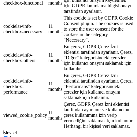
için kullanıcı onayını kaydetmek
checkbox-functional
months
için GDPR tanımlama bilgisi onayı
tarafından ayarlanır.
This cookie is set by GDPR Cookie
Consent plugin. The cookies is used
cookielawinfo-
11
to store the user consent for the
checkbox-necessary
months
cookies in the category
"Necessary".
Bu çerez, GDPR Çerez İzni
eklentisi tarafından ayarlanır. Çerez,
cookielawinfo-
11
"Diğer" kategorisindeki çerezler
checkbox-others
months
için kullanıcı onayını saklamak için
kullanılır.
Bu çerez, GDPR Çerez İzni
cookielawinfo-
eklentisi tarafından ayarlanır. Çerez,
11
checkbox-
"Performans" kategorisindeki
months
performance
çerezler için kullanıcı onayını
saklamak için kullanılır.
Çerez, GDPR Çerez İzni eklentisi
tarafından ayarlanır ve kullanıcının
11
viewed_cookie_policy
çerez kullanımına izin verip
months
vermediğini saklamak için kullanılır.
Herhangi bir kişisel veri saklamaz.
İşlevsel