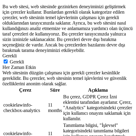
Bu web sitesi, web sitesinde gezinirken deneyiminizi geliştirmek
için çerezler kullanır. Bunlardan gerekli olarak kategorize edilen
çerezler, web sitesinin temel işlevlerinin çalışması için gerekli
olduklarından tarayıcınızda saklanır. Ayrıca, bu web sitesini nasıl
kullandığınızı analiz etmemize ve anlamamıza yardımcı olan üçüncü
taraf çerezleri de kullanıyoruz. Bu çerezler tarayıcınızda yalnızca
sizin izninizle saklanacaktır. Bu çerezleri devre dışı bırakma
seçeneğiniz de vardır. Ancak bu çerezlerden bazılarını devre dışı
bırakmak tarama deneyiminizi etkileyebilir.
Gerekli
Gerekli
Her Zaman Etkin
Web sitesinin düzgün çalışması için gerekli çerezler kesinlikle
gereklidir. Bu çerezler, web sitesinin temel işlevlerini ve güvenlik
özelliklerini anonim olarak sağlar.
Çerez
Süre
Açıklama
Bu çerez, GDPR Çerez İzni
eklentisi tarafından ayarlanır. Çerez,
cookielawinfo-
11
"Analytics" kategorisindeki çerezler
checkbox-analytics
months
için kullanıcı onayını saklamak için
kullanılır.
Tanımlama bilgisi, "İşlevsel"
kategorisindeki tanımlama bilgileri
cookielawinfo-
11