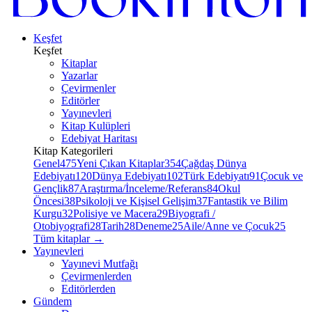
Keşfet
Keşfet
Kitaplar
Yazarlar
Çevirmenler
Editörler
Yayınevleri
Kitap Kulüpleri
Edebiyat Haritası
Kitap Kategorileri
Genel
475
Yeni Çıkan Kitaplar
354
Çağdaş Dünya
Edebiyatı
120
Dünya Edebiyatı
102
Türk Edebiyatı
91
Çocuk ve
Gençlik
87
Araştırma/İnceleme/Referans
84
Okul
Öncesi
38
Psikoloji ve Kişisel Gelişim
37
Fantastik ve Bilim
Kurgu
32
Polisiye ve Macera
29
Biyografi /
Otobiyografi
28
Tarih
28
Deneme
25
Aile/Anne ve Çocuk
25
Tüm kitaplar
→
Yayınevleri
Yayınevi Mutfağı
Çevirmenlerden
Editörlerden
Gündem