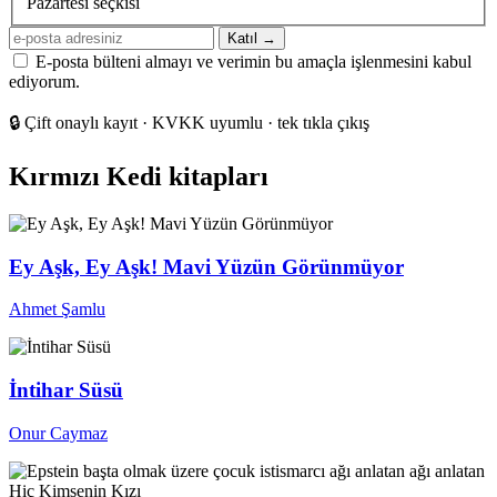
Pazartesi seçkisi
E-
Katıl →
posta
E-posta bülteni almayı ve verimin bu amaçla işlenmesini kabul
adresiniz
ediyorum.
🔒
Çift onaylı kayıt · KVKK uyumlu · tek tıkla çıkış
Kırmızı Kedi kitapları
Ey Aşk, Ey Aşk! Mavi Yüzün Görünmüyor
Ahmet Şamlu
İntihar Süsü
Onur Caymaz