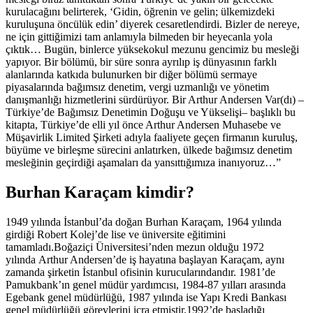
kurulacağını belirterek, ‘Gidin, öğrenin ve gelin; ülkemizdeki
kuruluşuna öncülük edin’ diyerek cesaretlendirdi. Bizler de nereye,
ne için gittiğimizi tam anlamıyla bilmeden bir heyecanla yola
çıktık… Bugün, binlerce yüksekokul mezunu gencimiz bu mesleği
yapıyor. Bir bölümü, bir süre sonra ayrılıp iş dünyasının farklı
alanlarında katkıda bulunurken bir diğer bölümü sermaye
piyasalarında bağımsız denetim, vergi uzmanlığı ve yönetim
danışmanlığı hizmetlerini sürdürüyor. Bir Arthur Andersen Var(dı) –
Türkiye’de Bağımsız Denetimin Doğuşu ve Yükselişi– başlıklı bu
kitapta, Türkiye’de elli yıl önce Arthur Andersen Muhasebe ve
Müşavirlik Limited Şirketi adıyla faaliyete geçen firmanın kuruluş,
büyüme ve birleşme sürecini anlatırken, ülkede bağımsız denetim
mesleğinin geçirdiği aşamaları da yansıttığımıza inanıyoruz…”
Burhan Karaçam kimdir?
1949 yılında İstanbul’da doğan Burhan Karaçam, 1964 yılında
girdiği Robert Kolej’de lise ve üniversite eğitimini
tamamladı.Boğaziçi Üniversitesi’nden mezun olduğu 1972
yılında Arthur Andersen’de iş hayatına başlayan Karaçam, aynı
zamanda şirketin İstanbul ofisinin kurucularındandır. 1981’de
Pamukbank’ın genel müdür yardımcısı, 1984-87 yılları arasında
Egebank genel müdürlüğü, 1987 yılında ise Yapı Kredi Bankası
genel müdürlüğü görevlerini icra etmiştir.1992’de başladığı