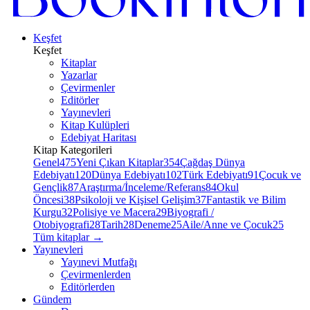
Keşfet
Keşfet
Kitaplar
Yazarlar
Çevirmenler
Editörler
Yayınevleri
Kitap Kulüpleri
Edebiyat Haritası
Kitap Kategorileri
Genel
475
Yeni Çıkan Kitaplar
354
Çağdaş Dünya
Edebiyatı
120
Dünya Edebiyatı
102
Türk Edebiyatı
91
Çocuk ve
Gençlik
87
Araştırma/İnceleme/Referans
84
Okul
Öncesi
38
Psikoloji ve Kişisel Gelişim
37
Fantastik ve Bilim
Kurgu
32
Polisiye ve Macera
29
Biyografi /
Otobiyografi
28
Tarih
28
Deneme
25
Aile/Anne ve Çocuk
25
Tüm kitaplar
→
Yayınevleri
Yayınevi Mutfağı
Çevirmenlerden
Editörlerden
Gündem