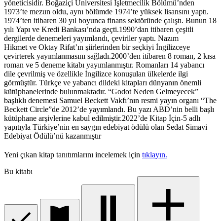
yöneticisidir. Boğaziçi Üniversitesi İşletmecilik Bölümü’nden
1973’te mezun oldu, aynı bölümde 1974’te yüksek lisansını yaptı.
1974’ten itibaren 30 yıl boyunca finans sektöründe çalıştı. Bunun 18
yılı Yapı ve Kredi Bankası’nda geçti.1990’dan itibaren çeşitli
dergilerde denemeleri yayımlandı, çeviriler yaptı. Nazım
Hikmet ve Oktay Rifat’ın şiirlerinden bir seçkiyi İngilizceye
çevirterek yayımlanmasını sağladı.2000’den itibaren 8 roman, 2 kısa
roman ve 5 deneme kitabı yayımlanmıştır. Romanları 14 yabancı
dile çevrilmiş ve özellikle İngilizce konuşulan ülkelerde ilgi
görmüştür. Türkçe ve yabancı dildeki kitapları dünyanın önemli
kütüphanelerinde bulunmaktadır. “Godot Neden Gelmeyecek”
başlıklı denemesi Samuel Beckett Vakfı’nın resmi yayın organı “The
Beckett Circle”de 2012’de yayımlandı. Bu yazı ABD’nin belli başlı
kütüphane arşivlerine kabul edilmiştir.2022’de Kitap İçin-5 adlı
yapıtıyla Türkiye’nin en saygın edebiyat ödülü olan Sedat Simavi
Edebiyat Ödülü’nü kazanmıştır
Yeni çıkan kitap tanıtımlarını incelemek için
tıklayın.
Bu kitabı