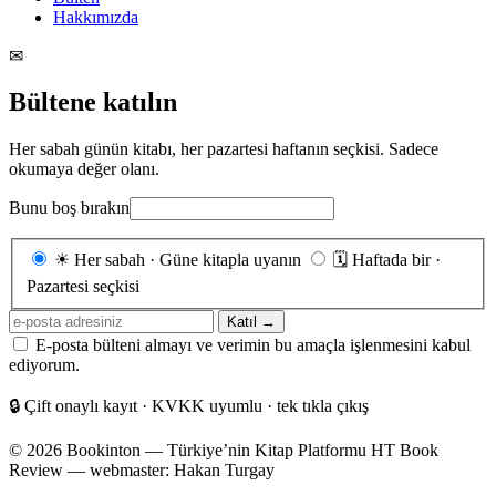
Hakkımızda
✉
Bültene katılın
Her sabah günün kitabı, her pazartesi haftanın seçkisi. Sadece
okumaya değer olanı.
Bunu boş bırakın
Gönderim
☀
Her sabah · Güne kitapla uyanın
🗓
Haftada bir ·
sıklığı
Pazartesi seçkisi
E-
Katıl →
posta
E-posta bülteni almayı ve verimin bu amaçla işlenmesini kabul
adresiniz
ediyorum.
🔒
Çift onaylı kayıt · KVKK uyumlu · tek tıkla çıkış
© 2026 Bookinton — Türkiye’nin Kitap Platformu
HT Book
Review — webmaster: Hakan Turgay