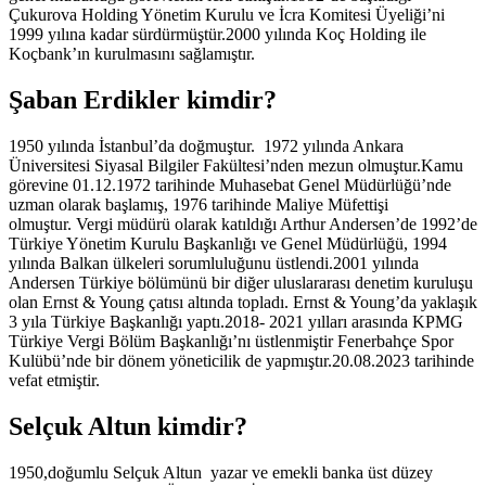
Çukurova Holding Yönetim Kurulu ve İcra Komitesi Üyeliği’ni
1999 yılına kadar sürdürmüştür.2000 yılında Koç Holding ile
Koçbank’ın kurulmasını sağlamıştır.
Şaban Erdikler kimdir?
1950 yılında İstanbul’da doğmuştur. 1972 yılında Ankara
Üniversitesi Siyasal Bilgiler Fakültesi’nden mezun olmuştur.Kamu
görevine 01.12.1972 tarihinde Muhasebat Genel Müdürlüğü’nde
uzman olarak başlamış, 1976 tarihinde Maliye Müfettişi
olmuştur. Vergi müdürü olarak katıldığı Arthur Andersen’de 1992’de
Türkiye Yönetim Kurulu Başkanlığı ve Genel Müdürlüğü, 1994
yılında Balkan ülkeleri sorumluluğunu üstlendi.2001 yılında
Andersen Türkiye bölümünü bir diğer uluslararası denetim kuruluşu
olan Ernst & Young çatısı altında topladı. Ernst & Young’da yaklaşık
3 yıla Türkiye Başkanlığı yaptı.2018- 2021 yılları arasında KPMG
Türkiye Vergi Bölüm Başkanlığı’nı üstlenmiştir Fenerbahçe Spor
Kulübü’nde bir dönem yöneticilik de yapmıştır.20.08.2023 tarihinde
vefat etmiştir.
Selçuk Altun kimdir?
1950,doğumlu Selçuk Altun yazar ve emekli banka üst düzey