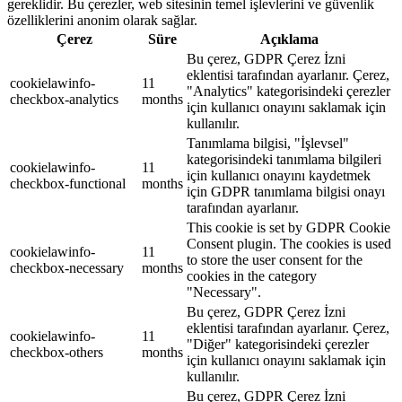
gereklidir. Bu çerezler, web sitesinin temel işlevlerini ve güvenlik
özelliklerini anonim olarak sağlar.
Çerez
Süre
Açıklama
Bu çerez, GDPR Çerez İzni
eklentisi tarafından ayarlanır. Çerez,
cookielawinfo-
11
"Analytics" kategorisindeki çerezler
checkbox-analytics
months
için kullanıcı onayını saklamak için
kullanılır.
Tanımlama bilgisi, "İşlevsel"
kategorisindeki tanımlama bilgileri
cookielawinfo-
11
için kullanıcı onayını kaydetmek
checkbox-functional
months
için GDPR tanımlama bilgisi onayı
tarafından ayarlanır.
This cookie is set by GDPR Cookie
Consent plugin. The cookies is used
cookielawinfo-
11
to store the user consent for the
checkbox-necessary
months
cookies in the category
"Necessary".
Bu çerez, GDPR Çerez İzni
eklentisi tarafından ayarlanır. Çerez,
cookielawinfo-
11
"Diğer" kategorisindeki çerezler
checkbox-others
months
için kullanıcı onayını saklamak için
kullanılır.
Bu çerez, GDPR Çerez İzni