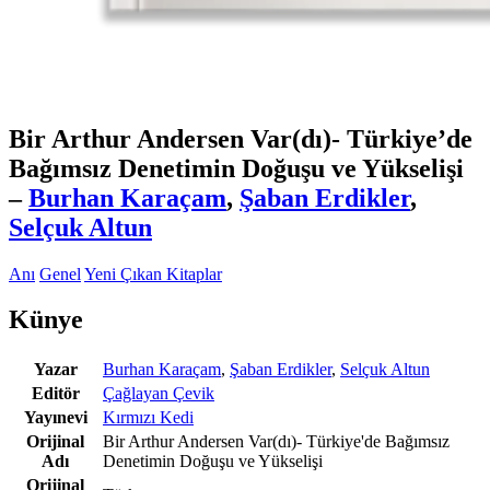
Bir Arthur Andersen Var(dı)- Türkiye’de
Bağımsız Denetimin Doğuşu ve Yükselişi
–
Burhan Karaçam
,
Şaban Erdikler
,
Selçuk Altun
Anı
Genel
Yeni Çıkan Kitaplar
Künye
Yazar
Burhan Karaçam
,
Şaban Erdikler
,
Selçuk Altun
Editör
Çağlayan Çevik
Yayınevi
Kırmızı Kedi
Orijinal
Bir Arthur Andersen Var(dı)- Türkiye'de Bağımsız
Adı
Denetimin Doğuşu ve Yükselişi
Orijinal