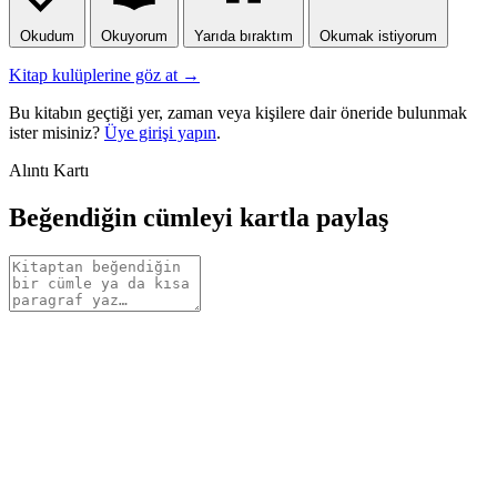
Okudum
Okuyorum
Yarıda bıraktım
Okumak istiyorum
Kitap kulüplerine göz at →
Bu kitabın geçtiği yer, zaman veya kişilere dair öneride bulunmak
ister misiniz?
Üye girişi yapın
.
Alıntı Kartı
Beğendiğin cümleyi kartla paylaş
Alıntı
metni