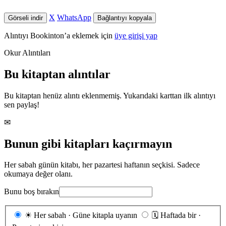
X
WhatsApp
Görseli indir
Bağlantıyı kopyala
Alıntıyı Bookinton’a eklemek için
üye girişi yap
Okur Alıntıları
Bu kitaptan alıntılar
Bu kitaptan henüz alıntı eklenmemiş. Yukarıdaki karttan ilk alıntıyı
sen paylaş!
✉
Bunun gibi kitapları kaçırmayın
Her sabah günün kitabı, her pazartesi haftanın seçkisi. Sadece
okumaya değer olanı.
Bunu boş bırakın
Gönderim
☀
Her sabah · Güne kitapla uyanın
🗓
Haftada bir ·
sıklığı