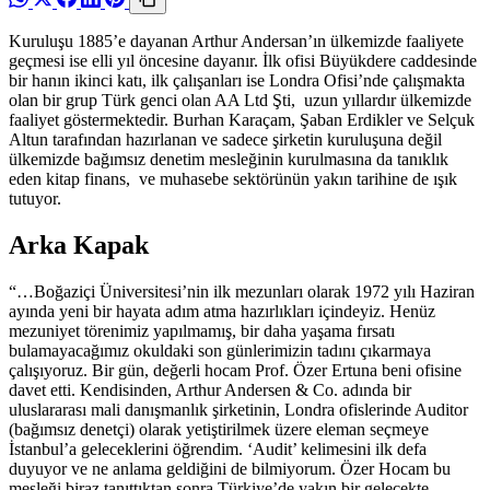
Kuruluşu 1885’e dayanan Arthur Andersan’ın ülkemizde faaliyete
geçmesi ise elli yıl öncesine dayanır. İlk ofisi Büyükdere caddesinde
bir hanın ikinci katı, ilk çalışanları ise Londra Ofisi’nde çalışmakta
olan bir grup Türk genci olan AA Ltd Şti, uzun yıllardır ülkemizde
faaliyet göstermektedir. Burhan Karaçam, Şaban Erdikler ve Selçuk
Altun tarafından hazırlanan ve sadece şirketin kuruluşuna değil
ülkemizde bağımsız denetim mesleğinin kurulmasına da tanıklık
eden kitap finans, ve muhasebe sektörünün yakın tarihine de ışık
tutuyor.
Arka Kapak
“…Boğaziçi Üniversitesi’nin ilk mezunları olarak 1972 yılı Haziran
ayında yeni bir hayata adım atma hazırlıkları içindeyiz. Henüz
mezuniyet törenimiz yapılmamış, bir daha yaşama fırsatı
bulamayacağımız okuldaki son günlerimizin tadını çıkarmaya
çalışıyoruz. Bir gün, değerli hocam Prof. Özer Ertuna beni ofisine
davet etti. Kendisinden, Arthur Andersen & Co. adında bir
uluslararası mali danışmanlık şirketinin, Londra ofislerinde Auditor
(bağımsız denetçi) olarak yetiştirilmek üzere eleman seçmeye
İstanbul’a geleceklerini öğrendim. ‘Audit’ kelimesini ilk defa
duyuyor ve ne anlama geldiğini de bilmiyorum. Özer Hocam bu
mesleği biraz tanıttıktan sonra Türkiye’de yakın bir gelecekte