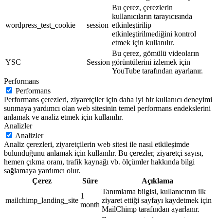
Bu çerez, çerezlerin
kullanıcıların tarayıcısında
wordpress_test_cookie
session
etkinleştirilip
etkinleştirilmediğini kontrol
etmek için kullanılır.
Bu çerez, gömülü videoların
YSC
Session
görüntülerini izlemek için
YouTube tarafından ayarlanır.
Performans
Performans
Performans çerezleri, ziyaretçiler için daha iyi bir kullanıcı deneyimi
sunmaya yardımcı olan web sitesinin temel performans endekslerini
anlamak ve analiz etmek için kullanılır.
Analizler
Analizler
Analiz çerezleri, ziyaretçilerin web sitesi ile nasıl etkileşimde
bulunduğunu anlamak için kullanılır. Bu çerezler, ziyaretçi sayısı,
hemen çıkma oranı, trafik kaynağı vb. ölçümler hakkında bilgi
sağlamaya yardımcı olur.
Çerez
Süre
Açıklama
Tanımlama bilgisi, kullanıcının ilk
1
mailchimp_landing_site
ziyaret ettiği sayfayı kaydetmek için
month
MailChimp tarafından ayarlanır.