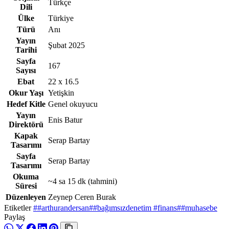
Türkçe
Dili
Ülke
Türkiye
Türü
Anı
Yayın
Şubat 2025
Tarihi
Sayfa
167
Sayısı
Ebat
22 x 16.5
Okur Yaşı
Yetişkin
Hedef Kitle
Genel okuyucu
Yayın
Enis Batur
Direktörü
Kapak
Serap Bartay
Tasarımı
Sayfa
Serap Bartay
Tasarımı
Okuma
~4 sa 15 dk
(tahmini)
Süresi
Düzenleyen
Zeynep Ceren Burak
Etiketler
##arthurandersan
##bağımsızdenetim #finans
##muhasebe
Paylaş