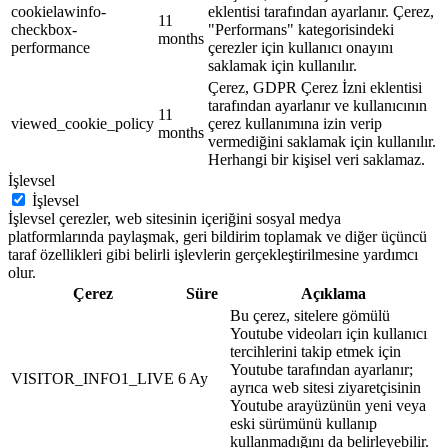
cookielawinfo-
eklentisi tarafından ayarlanır. Çerez,
11
checkbox-
"Performans" kategorisindeki
months
performance
çerezler için kullanıcı onayını
saklamak için kullanılır.
Çerez, GDPR Çerez İzni eklentisi
tarafından ayarlanır ve kullanıcının
11
viewed_cookie_policy
çerez kullanımına izin verip
months
vermediğini saklamak için kullanılır.
Herhangi bir kişisel veri saklamaz.
İşlevsel
İşlevsel
İşlevsel çerezler, web sitesinin içeriğini sosyal medya
platformlarında paylaşmak, geri bildirim toplamak ve diğer üçüncü
taraf özellikleri gibi belirli işlevlerin gerçekleştirilmesine yardımcı
olur.
Çerez
Süre
Açıklama
Bu çerez, sitelere gömülü
Youtube videoları için kullanıcı
tercihlerini takip etmek için
Youtube tarafından ayarlanır;
VISITOR_INFO1_LIVE
6 Ay
ayrıca web sitesi ziyaretçisinin
Youtube arayüzünün yeni veya
eski sürümünü kullanıp
kullanmadığını da belirleyebilir.