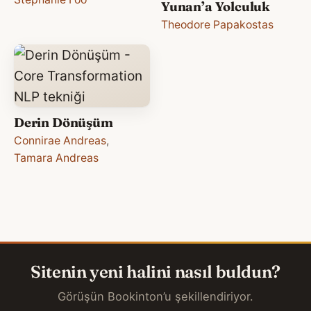
Yunan’a Yolculuk
Theodore Papakostas
Derin Dönüşüm
Connirae Andreas
,
Tamara Andreas
Sitenin yeni halini nasıl buldun?
Görüşün Bookinton’u şekillendiriyor.