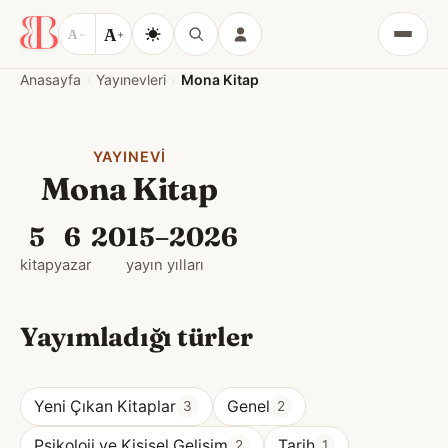
A
A
−
+
Menü
Anasayfa
Yayınevleri
Mona Kitap
YAYINEVI
Mona Kitap
5
6
2015–2026
kitap
yazar
yayın yılları
Yayımladığı türler
Yeni Çıkan Kitaplar
Genel
3
2
Psikoloji ve Kişisel Gelişim
Tarih
2
1