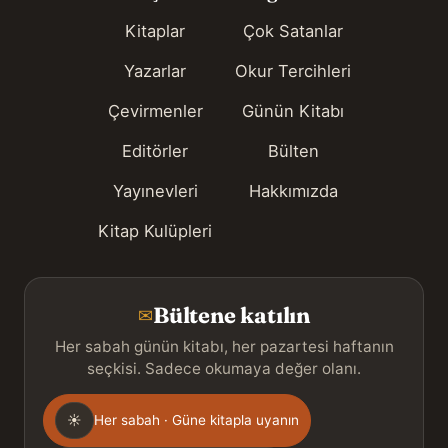
Kitaplar
Çok Satanlar
Yazarlar
Okur Tercihleri
Çevirmenler
Günün Kitabı
Editörler
Bülten
Yayınevleri
Hakkımızda
Kitap Kulüpleri
Bültene katılın
✉
Her sabah günün kitabı, her pazartesi haftanın
seçkisi. Sadece okumaya değer olanı.
Gönderim
☀
Her sabah · Güne kitapla uyanın
sıklığı