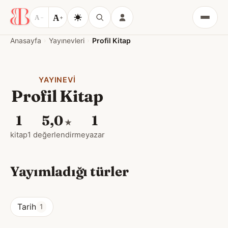
A
A
−
+
Menü
Anasayfa
Yayınevleri
Profil Kitap
YAYINEVI
Profil Kitap
1
5,0
1
★
kitap
1 değerlendirme
yazar
Yayımladığı türler
Tarih
1