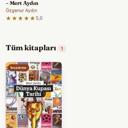
– Mert Aydın
Özgenur Aydın
★★★★★
★★★★★
5,0
Tüm kitapları
1
İnceleme