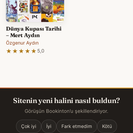
Dünya Kupası Tarihi
– Mert Aydın
Özgenur Aydın
★★★★★
★★★★★
5,0
Sitenin yeni halini nasıl buldun?
Görüşün Bookinton’u şekillendiriyor.
Çok iyi
İyi
Fark etmedim
Kötü