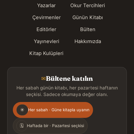
Yazarlar
Okur Tercihleri
Çevirmenler
Günün Kitabı
Editörler
Bülten
Yayınevleri
Hakkımızda
Kitap Kulüpleri
Bültene katılın
✉
Her sabah günün kitabı, her pazartesi haftanın
seçkisi. Sadece okumaya değer olanı.
Gönderim
☀
Her sabah · Güne kitapla uyanın
sıklığı
🗓
Haftada bir · Pazartesi seçkisi