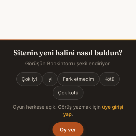
Sitenin yeni halini nasıl buldun?
Görüşün Bookinton’u şekillendiriyor.
Çok iyi
İyi
Fark etmedim
Kötü
Çok kötü
Oyun herkese açık. Görüş yazmak için
üye girişi
yap
.
Oy ver