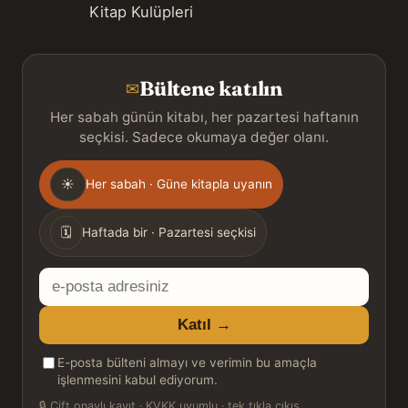
Kitap Kulüpleri
Bültene katılın
✉
Her sabah günün kitabı, her pazartesi haftanın
seçkisi. Sadece okumaya değer olanı.
Gönderim
☀
Her sabah · Güne kitapla uyanın
sıklığı
🗓
Haftada bir · Pazartesi seçkisi
E-
posta
Katıl →
adresiniz
E-posta bülteni almayı ve verimin bu amaçla
işlenmesini kabul ediyorum.
🔒
Çift onaylı kayıt · KVKK uyumlu · tek tıkla çıkış