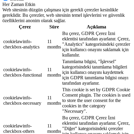
Her Zaman Etkin
Web sitesinin düzgün çalışması için gerekli çerezler kesinlikle
gereklidir. Bu çerezler, web sitesinin temel işlevlerini ve güvenlik
özelliklerini anonim olarak sağlar.
Çerez
Süre
Açıklama
Bu çerez, GDPR Çerez İzni
eklentisi tarafından ayarlanır. Çerez,
cookielawinfo-
11
"Analytics" kategorisindeki çerezler
checkbox-analytics
months
için kullanıcı onayını saklamak için
kullanılır.
Tanımlama bilgisi, "İşlevsel"
kategorisindeki tanımlama bilgileri
cookielawinfo-
11
için kullanıcı onayını kaydetmek
checkbox-functional
months
için GDPR tanımlama bilgisi onayı
tarafından ayarlanır.
This cookie is set by GDPR Cookie
Consent plugin. The cookies is used
cookielawinfo-
11
to store the user consent for the
checkbox-necessary
months
cookies in the category
"Necessary".
Bu çerez, GDPR Çerez İzni
eklentisi tarafından ayarlanır. Çerez,
cookielawinfo-
11
"Diğer" kategorisindeki çerezler
checkbox-others
months
için kullanıcı onayını saklamak için