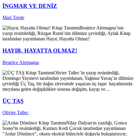
İNGMAR VE DENİZ
Mari Teede
Kitap Tanıtımı
Beatrice Alemagna’nın
yazıp resimlediği, Rüzgar Rumi’nin dilimize çevirdiği, Aylak Kitap
tarafından yayımlanan Hayır, Hayatta Olmaz!
HAYIR, HAYATTA OLMAZ!
Beatrice Alemagna
Kitap Tanıtımı
Olivier Tallec’in yazıp resimlediği,
Domingo Yayınevi tarafından yayımlanan, Yağmur Yavaş’ın dilimize
çevirdiği Üç Taş, bir dağın zirvesinde yaşayan üç taşın hayatlarında
meydana gelen değişiklikler sonrası değişim, kayıp ve…
ÜÇ TAŞ
Olivier Tallec
Kitap Tanıtımı
Nilay Dalyan'ın yazdığı, Gonca
Soner'in resimlediği, Kırmızı Kedi Çocuk tarafından yayımlanan
"Arılar Dönünce", okuru ekoloji bilinciyle doğayla buluşturuyor;