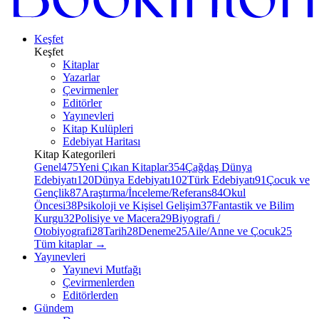
Keşfet
Keşfet
Kitaplar
Yazarlar
Çevirmenler
Editörler
Yayınevleri
Kitap Kulüpleri
Edebiyat Haritası
Kitap Kategorileri
Genel
475
Yeni Çıkan Kitaplar
354
Çağdaş Dünya
Edebiyatı
120
Dünya Edebiyatı
102
Türk Edebiyatı
91
Çocuk ve
Gençlik
87
Araştırma/İnceleme/Referans
84
Okul
Öncesi
38
Psikoloji ve Kişisel Gelişim
37
Fantastik ve Bilim
Kurgu
32
Polisiye ve Macera
29
Biyografi /
Otobiyografi
28
Tarih
28
Deneme
25
Aile/Anne ve Çocuk
25
Tüm kitaplar
→
Yayınevleri
Yayınevi Mutfağı
Çevirmenlerden
Editörlerden
Gündem