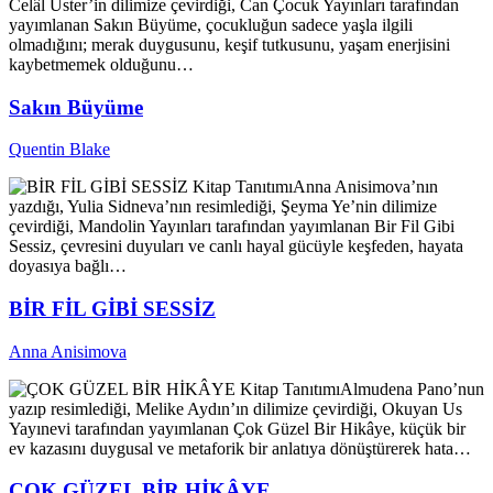
Celâl Üster’in dilimize çevirdiği, Can Çocuk Yayınları tarafından
yayımlanan Sakın Büyüme, çocukluğun sadece yaşla ilgili
olmadığını; merak duygusunu, keşif tutkusunu, yaşam enerjisini
kaybetmemek olduğunu…
Sakın Büyüme
Quentin Blake
Kitap Tanıtımı
Anna Anisimova’nın
yazdığı, Yulia Sidneva’nın resimlediği, Şeyma Ye’nin dilimize
çevirdiği, Mandolin Yayınları tarafından yayımlanan Bir Fil Gibi
Sessiz, çevresini duyuları ve canlı hayal gücüyle keşfeden, hayata
doyasıya bağlı…
BİR FİL GİBİ SESSİZ
Anna Anisimova
Kitap Tanıtımı
Almudena Pano’nun
yazıp resimlediği, Melike Aydın’ın dilimize çevirdiği, Okuyan Us
Yayınevi tarafından yayımlanan Çok Güzel Bir Hikâye, küçük bir
ev kazasını duygusal ve metaforik bir anlatıya dönüştürerek hata…
ÇOK GÜZEL BİR HİKÂYE