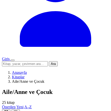
Giriş
Menü
Sitede
Ara
ara
Anasayfa
Kitaplar
Aile/Anne ve Çocuk
Aile/Anne ve Çocuk
25 kitap
Önerilen
Yeni
A–Z