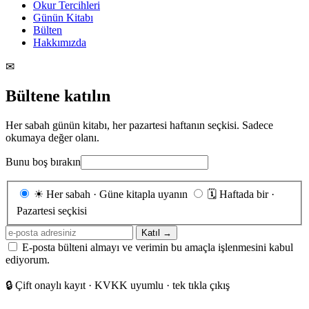
Okur Tercihleri
Günün Kitabı
Bülten
Hakkımızda
✉
Bültene katılın
Her sabah günün kitabı, her pazartesi haftanın seçkisi. Sadece
okumaya değer olanı.
Bunu boş bırakın
Gönderim
☀
Her sabah · Güne kitapla uyanın
🗓
Haftada bir ·
sıklığı
Pazartesi seçkisi
E-
Katıl →
posta
E-posta bülteni almayı ve verimin bu amaçla işlenmesini kabul
adresiniz
ediyorum.
🔒
Çift onaylı kayıt · KVKK uyumlu · tek tıkla çıkış