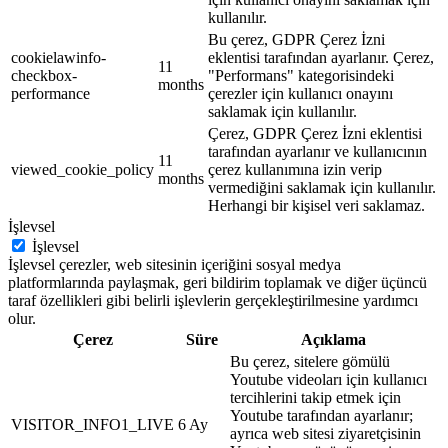
kullanılır.
Bu çerez, GDPR Çerez İzni
cookielawinfo-
eklentisi tarafından ayarlanır. Çerez,
11
checkbox-
"Performans" kategorisindeki
months
performance
çerezler için kullanıcı onayını
saklamak için kullanılır.
Çerez, GDPR Çerez İzni eklentisi
tarafından ayarlanır ve kullanıcının
11
viewed_cookie_policy
çerez kullanımına izin verip
months
vermediğini saklamak için kullanılır.
Herhangi bir kişisel veri saklamaz.
İşlevsel
İşlevsel
İşlevsel çerezler, web sitesinin içeriğini sosyal medya
platformlarında paylaşmak, geri bildirim toplamak ve diğer üçüncü
taraf özellikleri gibi belirli işlevlerin gerçekleştirilmesine yardımcı
olur.
Çerez
Süre
Açıklama
Bu çerez, sitelere gömülü
Youtube videoları için kullanıcı
tercihlerini takip etmek için
Youtube tarafından ayarlanır;
VISITOR_INFO1_LIVE
6 Ay
ayrıca web sitesi ziyaretçisinin