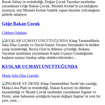
Burak Akbay’ın resimlediği, Doğan Çocuk Yayınları tarafından
yayımlanan Göğe Bakan Çocuk, Mustafa Kemal’in çocukluğuna
uzanıyor, onu Mustafa Kemal Atatürk yapan büyüme yolculuğunu
şiirlerle anlatıyor.
Göğe Bakan Çocuk
Çiğdem Odabaşı
Kitap Tanıtımı
María
Julia Díaz Garrido ve David Daniel Álvarez Hernández’in birlikte
yazıp resimlediği, Beyza Fırat’ın dilimize çevirdiği, Bulutsu
Yayınları tarafından yayımlanan Kuşlar Uçmayı Unuttuğunda
kuşların uçmayı bırakıp sahip olabileceklerinden…
KUŞLAR UÇMAYI UNUTTUĞUNDA
María Julia Díaz Garrido
Kitap Tanıtımı
Mari Teede’nin yazdığı,
Marja-Liisa Plats’ın resimlediği, Hakan Kayısoy’un dilimize
kazandırdığı ve İlksatır Çocuk tarafından yayımlanan İngmar ve
Deniz, anne babasının ayrılığıyla hayatı değişen İngmar’ın yeni bir
yere, yeni…