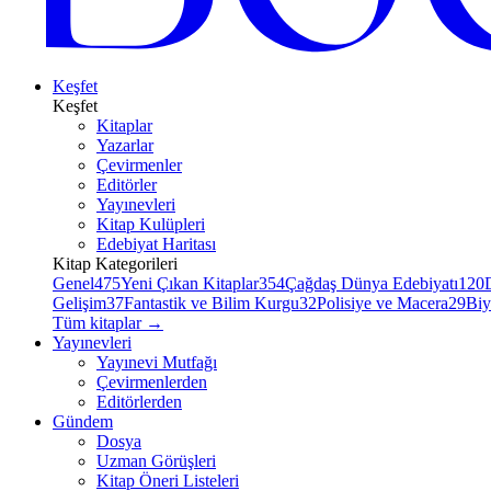
Keşfet
Keşfet
Kitaplar
Yazarlar
Çevirmenler
Editörler
Yayınevleri
Kitap Kulüpleri
Edebiyat Haritası
Kitap Kategorileri
Genel
475
Yeni Çıkan Kitaplar
354
Çağdaş Dünya Edebiyatı
120
Gelişim
37
Fantastik ve Bilim Kurgu
32
Polisiye ve Macera
29
Biy
Tüm kitaplar
→
Yayınevleri
Yayınevi Mutfağı
Çevirmenlerden
Editörlerden
Gündem
Dosya
Uzman Görüşleri
Kitap Öneri Listeleri