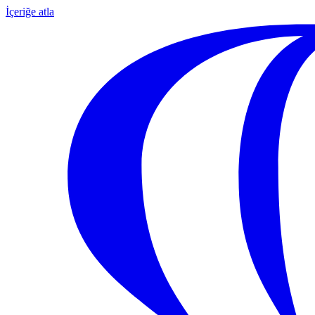
İçeriğe atla