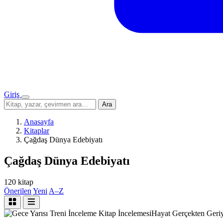
Giriş
Menü
Sitede
Ara
ara
Anasayfa
Kitaplar
Çağdaş Dünya Edebiyatı
Çağdaş Dünya Edebiyatı
120 kitap
Önerilen
Yeni
A–Z
İnceleme
Kitap İncelemesi
Hayat Gerçekten Geriy