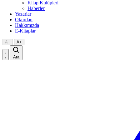
Kitap Kulüpleri
Haberler
Yazarlar
Okurdan
Hakkımızda
E-Kitaplar
A
−
A
+
Ara