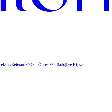
nceleme/Referans
84
Okul Öncesi
38
Psikoloji ve Kişisel