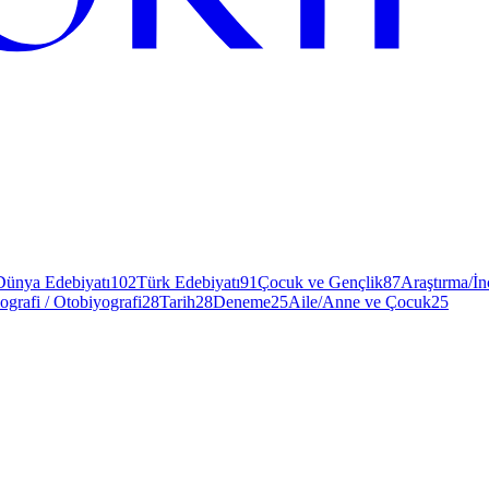
Dünya Edebiyatı
102
Türk Edebiyatı
91
Çocuk ve Gençlik
87
Araştırma/İ
ografi / Otobiyografi
28
Tarih
28
Deneme
25
Aile/Anne ve Çocuk
25