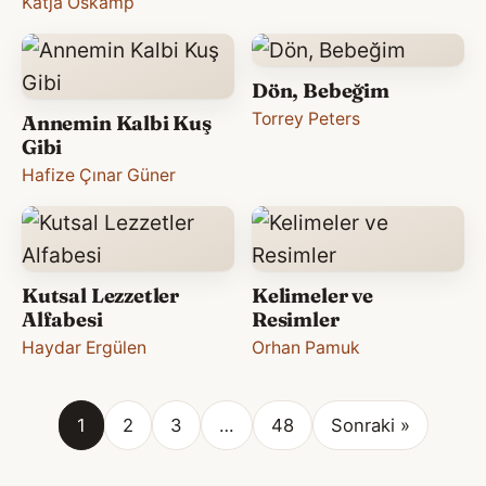
Katja Oskamp
Dön, Bebeğim
Torrey Peters
Annemin Kalbi Kuş
Gibi
Hafize Çınar Güner
Kutsal Lezzetler
Kelimeler ve
Alfabesi
Resimler
Haydar Ergülen
Orhan Pamuk
1
2
3
…
48
Sonraki »