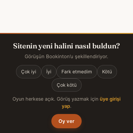
Sitenin yeni halini nasıl buldun?
Görüşün Bookinton’u şekillendiriyor.
Çok iyi
İyi
Fark etmedim
Kötü
Çok kötü
Oyun herkese açık. Görüş yazmak için
üye girişi
yap
.
Oy ver