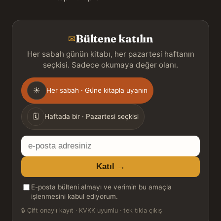
Bültene katılın
✉
Her sabah günün kitabı, her pazartesi haftanın
seçkisi. Sadece okumaya değer olanı.
Gönderim
☀
Her sabah · Güne kitapla uyanın
sıklığı
🗓
Haftada bir · Pazartesi seçkisi
E-
posta
Katıl →
adresiniz
E-posta bülteni almayı ve verimin bu amaçla
işlenmesini kabul ediyorum.
🔒
Çift onaylı kayıt · KVKK uyumlu · tek tıkla çıkış