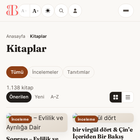
A
A
−
+
Menü
Anasayfa
Kitaplar
Kitaplar
Tümü
İncelemeler
Tanıtımlar
1.138 kitap
Önerilen
Yeni
A–Z
İnceleme
İnceleme
bir virgül dört & Çin’e
İçeriden Bir Bakış
Sonrası – Evlilik ve