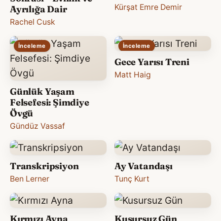
Kürşat Emre Demir
Ayrılığa Dair
Rachel Cusk
İnceleme
İnceleme
Gece Yarısı Treni
Matt Haig
Günlük Yaşam
Felsefesi: Şimdiye
Övgü
Gündüz Vassaf
Transkripsiyon
Ay Vatandaşı
Ben Lerner
Tunç Kurt
Kırmızı Ayna
Kusursuz Gün