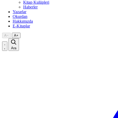
Kitap Kulüpleri
Haberler
Yazarlar
Okurdan
Hakkımızda
E-Kitaplar
A
−
A
+
Ara