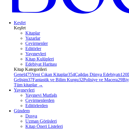
Keşfet
Keşfet
Kitaplar
Yazarlar
Çevirmenler
Editörler
Yayınevleri
Kitap Kulüpleri
Edebiyat Haritası
Kitap Kategorileri
Genel
475
Yeni Çıkan Kitaplar
354
Çağdaş Dünya Edebiyatı
120
Gelişim
37
Fantastik ve Bilim Kurgu
32
Polisiye ve Macera
29
Biy
Tüm kitaplar
→
Yayınevleri
Yayınevi Mutfağı
Çevirmenlerden
Editörlerden
Gündem
Dosya
Uzman Görüşleri
Kitap Öneri Listeleri