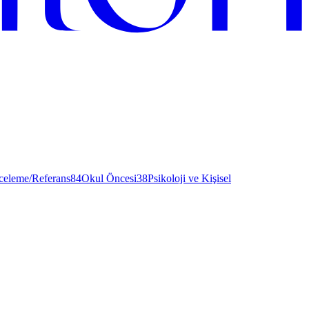
nceleme/Referans
84
Okul Öncesi
38
Psikoloji ve Kişisel