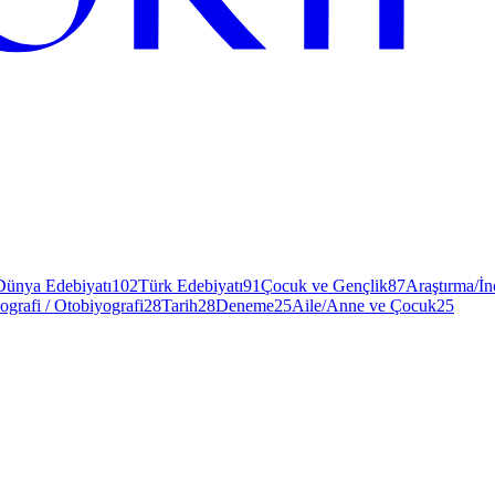
Dünya Edebiyatı
102
Türk Edebiyatı
91
Çocuk ve Gençlik
87
Araştırma/İ
ografi / Otobiyografi
28
Tarih
28
Deneme
25
Aile/Anne ve Çocuk
25