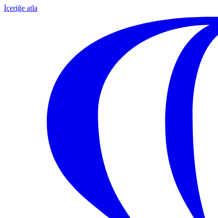
İçeriğe atla