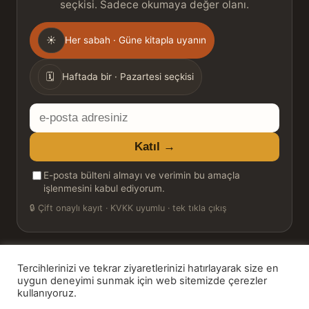
seçkisi. Sadece okumaya değer olanı.
Gönderim
☀
Her sabah · Güne kitapla uyanın
sıklığı
🗓
Haftada bir · Pazartesi seçkisi
E-
posta
Katıl →
adresiniz
E-posta bülteni almayı ve verimin bu amaçla
işlenmesini kabul ediyorum.
🔒
Çift onaylı kayıt · KVKK uyumlu · tek tıkla çıkış
Tercihlerinizi ve tekrar ziyaretlerinizi hatırlayarak size en
© 2026 Bookinton — Türkiye’nin Kitap Platformu
uygun deneyimi sunmak için web sitemizde çerezler
kullanıyoruz.
HT Book Review — webmaster: Hakan Turgay