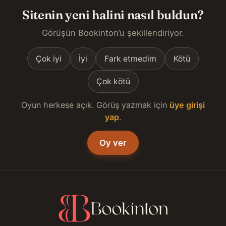
Sitenin yeni halini nasıl buldun?
Görüşün Bookinton’u şekillendiriyor.
Çok iyi
İyi
Fark etmedim
Kötü
Çok kötü
Oyun herkese açık. Görüş yazmak için
üye girişi
yap
.
Oy ver