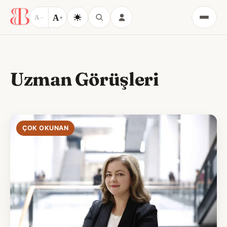
A
A
−
+
Menü
Uzman Görüşleri
ÇOK OKUNAN