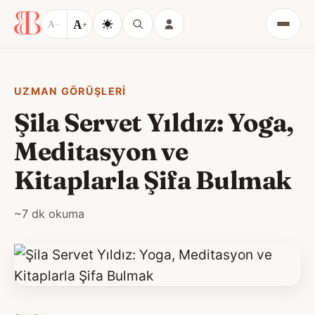
A
A
−
+
Menü
UZMAN GÖRÜŞLERI
Şila Servet Yıldız: Yoga,
Meditasyon ve
Kitaplarla Şifa Bulmak
~7 dk okuma