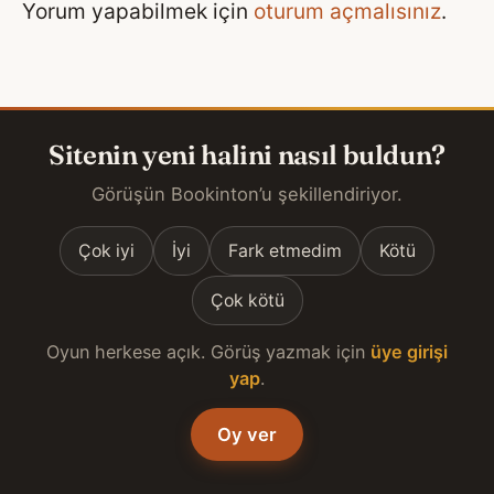
Yorum yapabilmek için
oturum açmalısınız
.
Sitenin yeni halini nasıl buldun?
Görüşün Bookinton’u şekillendiriyor.
Çok iyi
İyi
Fark etmedim
Kötü
Çok kötü
Oyun herkese açık. Görüş yazmak için
üye girişi
yap
.
Oy ver