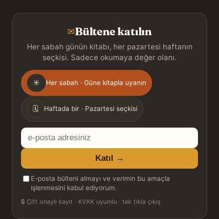
Bültene katılın
✉
Her sabah günün kitabı, her pazartesi haftanın
seçkisi. Sadece okumaya değer olanı.
Gönderim
☀
Her sabah · Güne kitapla uyanın
sıklığı
🗓
Haftada bir · Pazartesi seçkisi
E-
posta
Katıl →
adresiniz
E-posta bülteni almayı ve verimin bu amaçla
işlenmesini kabul ediyorum.
🔒
Çift onaylı kayıt · KVKK uyumlu · tek tıkla çıkış