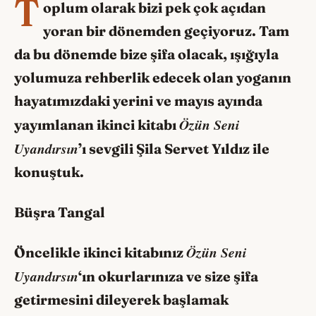
T
oplum olarak bizi pek çok açıdan
yoran bir d
ö
nemden geçiyoruz. Tam
da bu d
ö
nemde bize şifa olacak, ışığıyla
yolumuza rehberlik edecek olan yoganın
hayatımızdaki yerini ve mayıs ayında
Özün Seni
yayımlanan ikinci kitabı
Uyandırsın
’ı sevgili Şila Servet Yıldız ile
konuştuk.
Büşra Tangal
Özün Seni
Öncelikle ikinci kitabınız
Uyandırsı
n
‘
ın okurlarınıza ve size şifa
getirmesini dileyerek başlamak