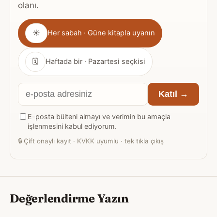
olanı.
Gönderim
☀
Her sabah · Güne kitapla uyanın
sıklığı
🗓
Haftada bir · Pazartesi seçkisi
E-
Katıl →
posta
E-posta bülteni almayı ve verimin bu amaçla
adresiniz
işlenmesini kabul ediyorum.
🔒
Çift onaylı kayıt · KVKK uyumlu · tek tıkla çıkış
Değerlendirme Yazın