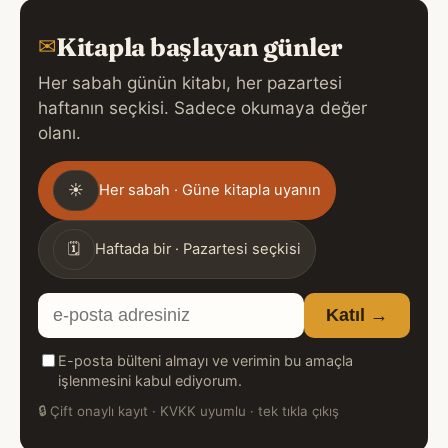
Kitapla başlayan günler
✉
Her sabah günün kitabı, her pazartesi
haftanın seçkisi. Sadece okumaya değer
olanı.
Gönderim
☀
Her sabah · Güne kitapla uyanın
sıklığı
🗓
Haftada bir · Pazartesi seçkisi
E-
Katıl →
posta
E-posta bülteni almayı ve verimin bu amaçla
adresiniz
işlenmesini kabul ediyorum.
🔒
Çift onaylı kayıt · KVKK uyumlu · tek tıkla çıkış