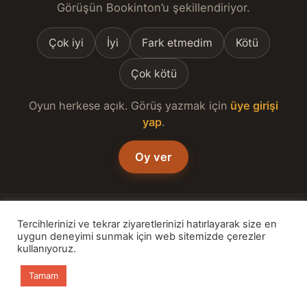
Görüşün Bookinton’u şekillendiriyor.
Çok iyi
İyi
Fark etmedim
Kötü
Çok kötü
Oyun herkese açık. Görüş yazmak için
üye girişi
yap
.
Oy ver
Tercihlerinizi ve tekrar ziyaretlerinizi hatırlayarak size en
uygun deneyimi sunmak için web sitemizde çerezler
kullanıyoruz.
Tamam
Bookinton Türkiye'nin Kitap Platformu
Ana sayfa
Kitaplar
Günün Kitabı
Bülten