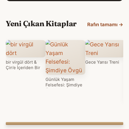
Yeni Çıkan Kitaplar
Rafın tamamı
→
bir virgül dört &
Gece Yarısı Treni
Çin’e İçeriden Bir
Bakış
Günlük Yaşam
Felsefesi: Şimdiye
Övgü
T