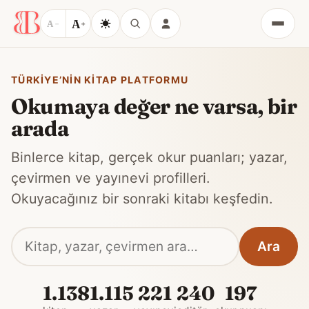
A
A
−
+
Menü
TÜRKIYE’NIN KITAP PLATFORMU
Okumaya değer ne varsa, bir
arada
Binlerce kitap, gerçek okur puanları; yazar,
çevirmen ve yayınevi profilleri.
Okuyacağınız bir sonraki kitabı keşfedin.
Sitede
Ara
ara
1.138
1.115
221
240
197