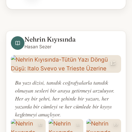
Nehrin Kıyısında
Hasan Sezer
13
SON BÖLÜM
Bu yazı dizisi, tanıdık coğrafyalarla tanıdık
Tütün Yazı Döngü Düşü: Italo Svevo ve
olmayan sesleri bir araya getirmeyi arzuluyor.
Trieste Üzerine
Her ay bir şehri, her şehirde bir yazarı, her
yazarda bir cümleyi ve her cümlede bir kıyıyı
keşfetmeyi amaçlıyor.
12
11
10