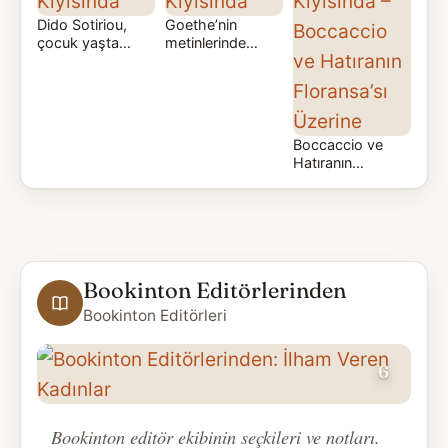
Dido Sotiriou,
Goethe’nin
çocuk yaşta
metinlerinde
doğduğu
Verona, bir
topraklardan,
kentten ziyade,
yanan İzmir’in
uykuya dalmış bir
islerinden
bedenin…
Atina’nın…
Boccaccio ve
Hatıranın
Floransa’sı
Üzerine
Bookinton Editörlerinden
Bookinton Editörleri
6
SON BÖLÜM
Bookinton editör ekibinin seçkileri ve notları.