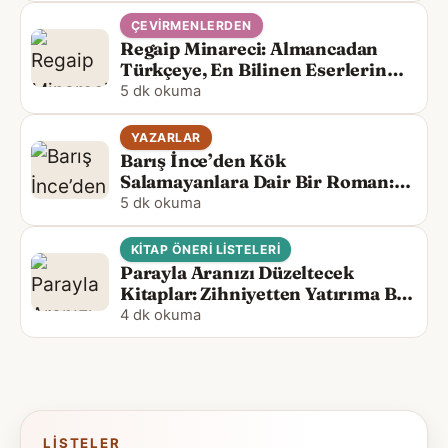
ÇEVIRMENLERDEN
Regaip Minareci: Almancadan
Türkçeye, En Bilinen Eserlerin
Çevirmeni
5 dk okuma
YAZARLAR
Barış İnce’den Kök
Salamayanlara Dair Bir Roman:
Köksüzler
5 dk okuma
KITAP ÖNERI LISTELERI
Parayla Aranızı Düzeltecek
Kitaplar: Zihniyetten Yatırıma Bir
Okuma Rehberi
4 dk okuma
LISTELER