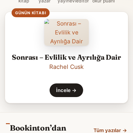
kitap
yazar
yayınevi
editör
okur puanı
GÜNÜN KITABI
Sonrası – Evlilik ve Ayrılığa Dair
Rachel Cusk
İncele
→
Bookinton’dan
Tüm yazılar
→