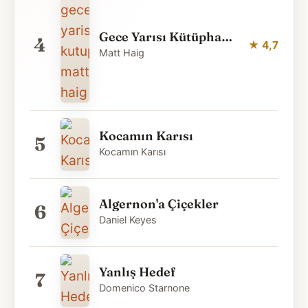
Gece Yarısı Kütüphanesi – Matt Haig
4
4,7
Matt Haig
Kocamın Karısı
5
Kocamın Karısı
Algernon'a Çiçekler
6
Daniel Keyes
Yanlış Hedef
7
Domenico Starnone