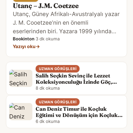
Utanç – J.M. Coetzee
Utanç, Güney Afrikalı-Avustralyalı yazar
J. M. Cooetzee’nin en önemli
eserlerinden biri. Yazara 1999 yılında
ikinci kez Booker ödülünü kazandıran
Bookinton
·
3 dk okuma
Yazıyı oku
→
kitap, dört yıl sonra gelecek Nobel
Ödülü’nün de habercisi olarak
görülüyor. …
UZMAN GÖRÜŞLERI
Salih Seçkin Sevinç ile Lezzet
Koleksiyonculuğu İzinde Göç,
Mutfak ve Kültür Realizmi
8 dk okuma
UZMAN GÖRÜŞLERI
Can Deniz Timur ile Koçluk
Eğitimi ve Dönüşüm için Koçluk
Kitabı Hakkında
6 dk okuma