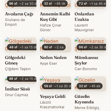
96 sf
~2 sa 30 dk
32 sf
~45 dk
72 sf
~1 sa 45 dk
Avcıların Çağı
Annemin Kalbi
Onlardan
Kuş Gibi
Uzakta
Giuliano da
Empoli
Hafize Çınar
Laurent
Güner
Mauvignier
48 sf
~1 sa 15 dk
80 sf
~2 sa
96 sf
~2 sa 30 dk
Gölgedeki
Neden Neden
Mümkansız
Güneş
Şeyler
Ayşe Eser
Çiğdem Taşkın
Can Bonomo
88 sf
~2 sa 15 dk
56 sf
~1 sa 30 dk
32 sf
~45 dk
İntihar Süsü
Onur Caymaz
Yeşaya Geldi
Güzelin
Kıyısında
László
Krasznahorkai
Merve Erbilgiç