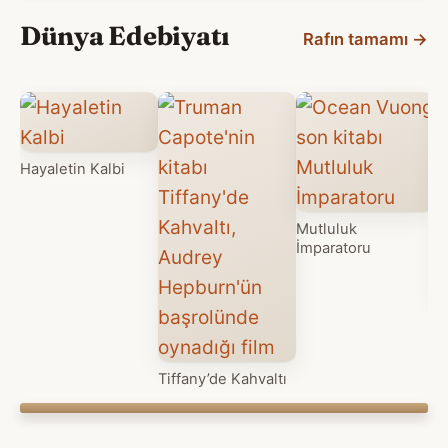
Dünya Edebiyatı
Rafın tamamı
→
Hayaletin Kalbi
Mutluluk
İmparatoru
Iş
Tiffany’de Kahvaltı