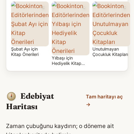
İlham Veren Kadınlar
5
4
3
Şubat Ayı için
Unutulmayan
Kitap Önerileri
Çocukluk Kitapları
Yılbaşı için
Hediyelik Kitap
Önerileri
Edebiyat
Tam haritayı aç
Haritası
→
Zaman çubuğunu kaydırın; o döneme ait