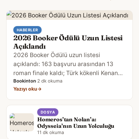
HABERLER
2026 Booker Ödülü Uzun Listesi
Açıklandı
2026 Booker Ödülü uzun listesi
açıklandı: 163 başvuru arasından 13
roman finale kaldı; Türk kökenli Kenan
Orhan'ın The Renovation'ı da listede.
Bookinton
·
2 dk okuma
Yazıyı oku
→
DOSYA
Homeros’tan Nolan’a:
Odysseia’nın Uzun Yolculuğu
11 dk okuma