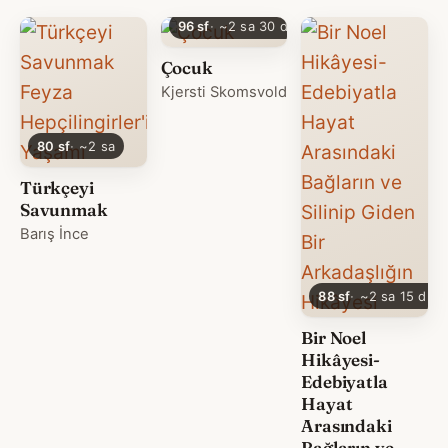
96 sf
~2 sa 30 dk
Çocuk
Kjersti Skomsvold
80 sf
~2 sa
Türkçeyi
Savunmak
Barış İnce
88 sf
~2 sa 15 dk
Bir Noel
Hikâyesi-
Edebiyatla
Hayat
Arasındaki
Bağların ve