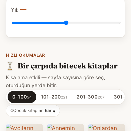
—
Yıl:
Yıl
seçici
HIZLI OKUMALAR
Bir çırpıda bitecek kitaplar
Kısa ama etkili — sayfa sayısına göre seç,
oturduğun yerde bitir.
0–100
101–200
201–300
301–4
54
221
207
Çocuk kitapları
hariç