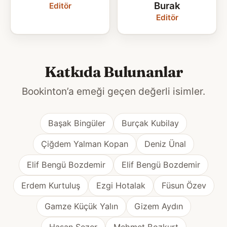
Burak
Editör
Editör
Katkıda Bulunanlar
Bookinton’a emeği geçen değerli isimler.
Başak Bingüler
Burçak Kubilay
Çiğdem Yalman Kopan
Deniz Ünal
Elif Bengü Bozdemir
Elif Bengü Bozdemir
Erdem Kurtuluş
Ezgi Hotalak
Füsun Özev
Gamze Küçük Yalın
Gizem Aydın
Hasan Sezer
Mehmet Bozkurt