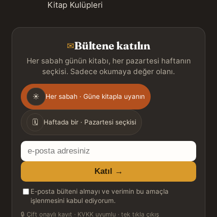
Kitap Kulüpleri
Bültene katılın
✉
Her sabah günün kitabı, her pazartesi haftanın
seçkisi. Sadece okumaya değer olanı.
Gönderim
☀
Her sabah · Güne kitapla uyanın
sıklığı
🗓
Haftada bir · Pazartesi seçkisi
E-
posta
Katıl →
adresiniz
E-posta bülteni almayı ve verimin bu amaçla
işlenmesini kabul ediyorum.
🔒
Çift onaylı kayıt · KVKK uyumlu · tek tıkla çıkış