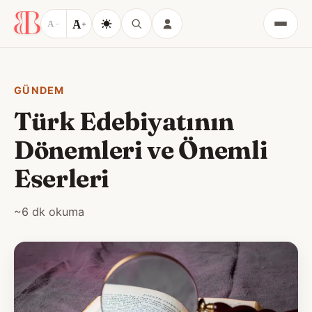
A
A
−
+
Menü
GÜNDEM
Türk Edebiyatının
Dönemleri ve Önemli
Eserleri
~6 dk okuma