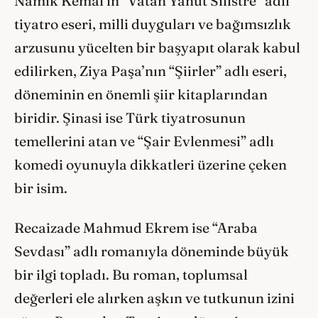
Namık Kemal’in “Vatan Yahut Silistre” adlı
tiyatro eseri, milli duyguları ve bağımsızlık
arzusunu yücelten bir başyapıt olarak kabul
edilirken, Ziya Paşa’nın “Şiirler” adlı eseri,
döneminin en önemli şiir kitaplarından
biridir. Şinasi ise Türk tiyatrosunun
temellerini atan ve “Şair Evlenmesi” adlı
komedi oyunuyla dikkatleri üzerine çeken
bir isim.
Recaizade Mahmud Ekrem ise “Araba
Sevdası” adlı romanıyla döneminde büyük
bir ilgi topladı. Bu roman, toplumsal
değerleri ele alırken aşkın ve tutkunun izini