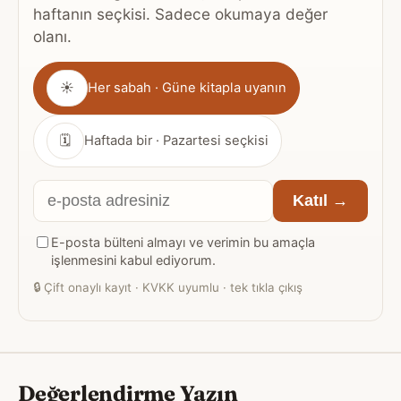
haftanın seçkisi. Sadece okumaya değer
olanı.
Gönderim
☀
Her sabah · Güne kitapla uyanın
sıklığı
🗓
Haftada bir · Pazartesi seçkisi
E-
Katıl →
posta
E-posta bülteni almayı ve verimin bu amaçla
adresiniz
işlenmesini kabul ediyorum.
🔒
Çift onaylı kayıt · KVKK uyumlu · tek tıkla çıkış
Değerlendirme Yazın