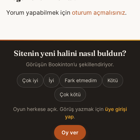
Yorum yapabilmek için
oturum açmalısınız
.
Sitenin yeni halini nasıl buldun?
Görüşün Bookinton’u şekillendiriyor.
Çok iyi
İyi
Fark etmedim
Kötü
Çok kötü
Oyun herkese açık. Görüş yazmak için
üye girişi
yap
.
Oy ver