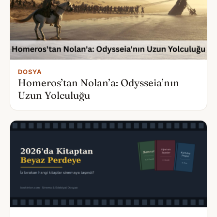
DOSYA
Homeros’tan Nolan’a: Odysseia’nın
Uzun Yolculuğu