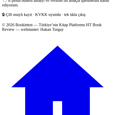
E-posta bülteni almayı ve verimin bu amaçla işlenmesini kabul
adresiniz
ediyorum.
🔒
Çift onaylı kayıt · KVKK uyumlu · tek tıkla çıkış
© 2026 Bookinton — Türkiye’nin Kitap Platformu
HT Book
Review — webmaster: Hakan Turgay