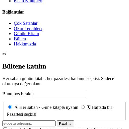
Kitap Kulüpleri
Bağlantılar
Çok Satanlar
Okur Tercihleri
Günün Kitabı
Bülten
Hakkımızda
✉
Bültene katılın
Her sabah günün kitabı, her pazartesi haftanın seçkisi. Sadece
okumaya değer olanı.
Bunu boş bırakın
Gönderim
☀
Her sabah · Güne kitapla uyanın
🗓
Haftada bir ·
sıklığı
Pazartesi seçkisi
E-
Katıl →
posta