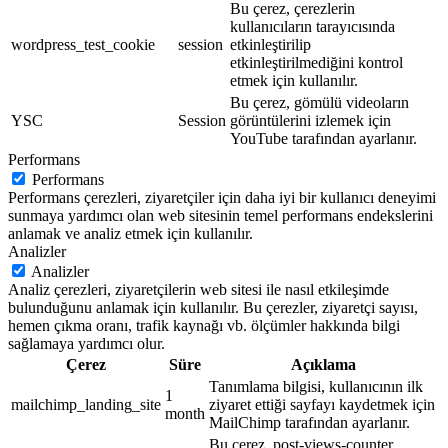
Bu çerez, çerezlerin
kullanıcıların tarayıcısında
wordpress_test_cookie
session
etkinleştirilip
etkinleştirilmediğini kontrol
etmek için kullanılır.
Bu çerez, gömülü videoların
YSC
Session
görüntülerini izlemek için
YouTube tarafından ayarlanır.
Performans
Performans
Performans çerezleri, ziyaretçiler için daha iyi bir kullanıcı deneyimi
sunmaya yardımcı olan web sitesinin temel performans endekslerini
anlamak ve analiz etmek için kullanılır.
Analizler
Analizler
Analiz çerezleri, ziyaretçilerin web sitesi ile nasıl etkileşimde
bulunduğunu anlamak için kullanılır. Bu çerezler, ziyaretçi sayısı,
hemen çıkma oranı, trafik kaynağı vb. ölçümler hakkında bilgi
sağlamaya yardımcı olur.
Çerez
Süre
Açıklama
Tanımlama bilgisi, kullanıcının ilk
1
mailchimp_landing_site
ziyaret ettiği sayfayı kaydetmek için
month
MailChimp tarafından ayarlanır.
Bu çerez, post-views-counter