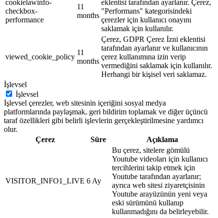
cookielawinfo-
eklentisi tarafından ayarlanır. Çerez,
11
checkbox-
"Performans" kategorisindeki
months
performance
çerezler için kullanıcı onayını
saklamak için kullanılır.
Çerez, GDPR Çerez İzni eklentisi
tarafından ayarlanır ve kullanıcının
11
viewed_cookie_policy
çerez kullanımına izin verip
months
vermediğini saklamak için kullanılır.
Herhangi bir kişisel veri saklamaz.
İşlevsel
İşlevsel
İşlevsel çerezler, web sitesinin içeriğini sosyal medya
platformlarında paylaşmak, geri bildirim toplamak ve diğer üçüncü
taraf özellikleri gibi belirli işlevlerin gerçekleştirilmesine yardımcı
olur.
Çerez
Süre
Açıklama
Bu çerez, sitelere gömülü
Youtube videoları için kullanıcı
tercihlerini takip etmek için
Youtube tarafından ayarlanır;
VISITOR_INFO1_LIVE
6 Ay
ayrıca web sitesi ziyaretçisinin
Youtube arayüzünün yeni veya
eski sürümünü kullanıp
kullanmadığını da belirleyebilir.