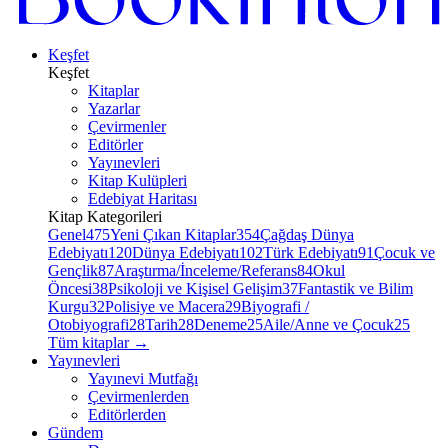
Keşfet
Keşfet
Kitaplar
Yazarlar
Çevirmenler
Editörler
Yayınevleri
Kitap Kulüpleri
Edebiyat Haritası
Kitap Kategorileri
Genel
475
Yeni Çıkan Kitaplar
354
Çağdaş Dünya
Edebiyatı
120
Dünya Edebiyatı
102
Türk Edebiyatı
91
Çocuk ve
Gençlik
87
Araştırma/İnceleme/Referans
84
Okul
Öncesi
38
Psikoloji ve Kişisel Gelişim
37
Fantastik ve Bilim
Kurgu
32
Polisiye ve Macera
29
Biyografi /
Otobiyografi
28
Tarih
28
Deneme
25
Aile/Anne ve Çocuk
25
Tüm kitaplar
→
Yayınevleri
Yayınevi Mutfağı
Çevirmenlerden
Editörlerden
Gündem