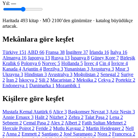
Yıl:
—
Yıl
seçici
Haritada 493 kitap · MÖ 2100’den günümüze · katalog büyüdükçe
artacak.
Mekânlara göre keşfet
Türkiye
151
ABD
66
Fransa
38
İngiltere
37
İrlanda
16
İtalya
16
Almanya
16
Japonya
13
Rusya
13
İspanya
8
Güney Kore
7
Birleşik
Krallık
6
Polonya
6
Norveç
5
Hollanda
5
İsveç
4
Çin
4
İsviçre
4
Kanada
4
Arjantin
4
Brezilya
3
Yunanistan
3
Avusturya
3
Mısır
3
Ukrayna
3
Hindistan
3
Avustralya
3
Moğolistan
2
Senegal
2
Suriye
2
İran
2
İskoçya
2
Şili
2
Macaristan
2
Meksika
2
Çekya
2
Portekiz
2
Endonezya
1
Danimarka
1
Mozambik
1
Kişilere göre keşfet
Mustafa Kemal Atatürk
6
Alice
3
Başkomser Nevzat
3
Aziz Nesin
3
Annie Ernaux
3
Halit
2
Nüzhet
2
Zehra
2
Talat Paşa
2
Lena
2
Şebnem
2
Cemal Paşa
2
Alex
2
Albert
2
Fatih Sultan Mehmet
2
Hercule Poirot
2
Feride
2
Mutlu Kavgaz
2
Martin Heidegger
2
Nell
2
Anna
2
Emmett
2
Santiago
2
José Saramago
2
Nora
2
Francesca
2