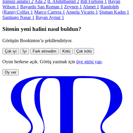
İsimsiz anlatıcı
2
Ada
2
II. Abdülhamid
2
Bill Furlong
1
Bayan
Wilson
1
Bayardo San Roman
1
Zeynep
1
Ahmet
1
Randolph
(Rann) Colfax
1
Marco Carrera
1
Angela Vicario
1
Şişman Kadın
1
Santiago Nasar
1
Bayan Aynur
1
Sitenin yeni halini nasıl buldun?
Görüşün Bookinton’u şekillendiriyor.
Çok iyi
İyi
Fark etmedim
Kötü
Çok kötü
Oyun herkese açık. Görüş yazmak için
üye girişi yap
.
Oy ver