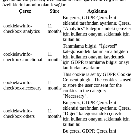
özelliklerini anonim olarak sağlar.
Çerez
Süre
Açıklama
Bu çerez, GDPR Çerez İzni
eklentisi tarafından ayarlanır. Çerez,
cookielawinfo-
11
"Analytics" kategorisindeki çerezler
checkbox-analytics
months
için kullanıcı onayını saklamak için
kullanılır.
Tanımlama bilgisi, "İşlevsel"
kategorisindeki tanımlama bilgileri
cookielawinfo-
11
için kullanıcı onayını kaydetmek
checkbox-functional
months
için GDPR tanımlama bilgisi onayı
tarafından ayarlanır.
This cookie is set by GDPR Cookie
Consent plugin. The cookies is used
cookielawinfo-
11
to store the user consent for the
checkbox-necessary
months
cookies in the category
"Necessary".
Bu çerez, GDPR Çerez İzni
eklentisi tarafından ayarlanır. Çerez,
cookielawinfo-
11
"Diğer" kategorisindeki çerezler
checkbox-others
months
için kullanıcı onayını saklamak için
kullanılır.
Bu çerez, GDPR Çerez İzni