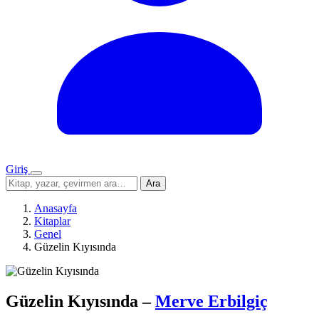
Giriş
Menü
Sitede
Ara
ara
Anasayfa
Kitaplar
Genel
Güzelin Kıyısında
Güzelin Kıyısında
–
Merve Erbilgiç