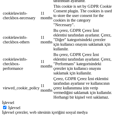
tarafından ayarlanır.
This cookie is set by GDPR Cookie
Consent plugin. The cookies is used
cookielawinfo-
11
to store the user consent for the
checkbox-necessary
months
cookies in the category
"Necessary".
Bu çerez, GDPR Çerez İzni
eklentisi tarafından ayarlanır. Çerez,
cookielawinfo-
11
"Diğer" kategorisindeki çerezler
checkbox-others
months
için kullanıcı onayını saklamak için
kullanılır.
Bu çerez, GDPR Çerez İzni
cookielawinfo-
eklentisi tarafından ayarlanır. Çerez,
11
checkbox-
"Performans" kategorisindeki
months
performance
çerezler için kullanıcı onayını
saklamak için kullanılır.
Çerez, GDPR Çerez İzni eklentisi
tarafından ayarlanır ve kullanıcının
11
viewed_cookie_policy
çerez kullanımına izin verip
months
vermediğini saklamak için kullanılır.
Herhangi bir kişisel veri saklamaz.
İşlevsel
İşlevsel
İşlevsel çerezler, web sitesinin içeriğini sosyal medya