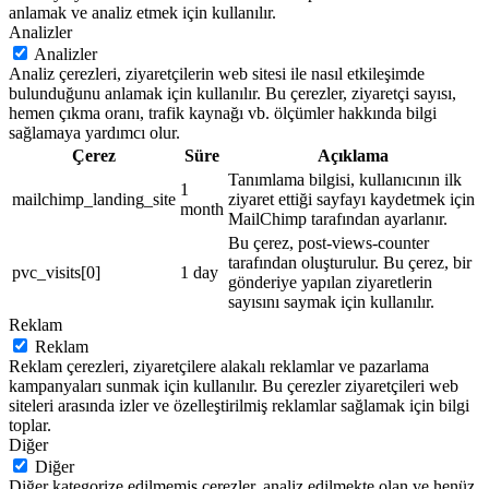
anlamak ve analiz etmek için kullanılır.
Analizler
Analizler
Analiz çerezleri, ziyaretçilerin web sitesi ile nasıl etkileşimde
bulunduğunu anlamak için kullanılır. Bu çerezler, ziyaretçi sayısı,
hemen çıkma oranı, trafik kaynağı vb. ölçümler hakkında bilgi
sağlamaya yardımcı olur.
Çerez
Süre
Açıklama
Tanımlama bilgisi, kullanıcının ilk
1
mailchimp_landing_site
ziyaret ettiği sayfayı kaydetmek için
month
MailChimp tarafından ayarlanır.
Bu çerez, post-views-counter
tarafından oluşturulur. Bu çerez, bir
pvc_visits[0]
1 day
gönderiye yapılan ziyaretlerin
sayısını saymak için kullanılır.
Reklam
Reklam
Reklam çerezleri, ziyaretçilere alakalı reklamlar ve pazarlama
kampanyaları sunmak için kullanılır. Bu çerezler ziyaretçileri web
siteleri arasında izler ve özelleştirilmiş reklamlar sağlamak için bilgi
toplar.
Diğer
Diğer
Diğer kategorize edilmemiş çerezler, analiz edilmekte olan ve henüz