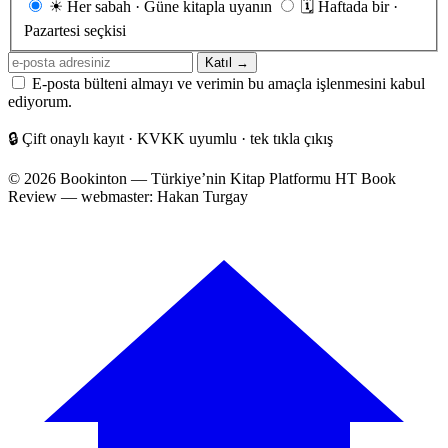
Gönderim
☀
Her sabah · Güne kitapla uyanın
🗓
Haftada bir ·
sıklığı
Pazartesi seçkisi
E-
Katıl →
posta
E-posta bülteni almayı ve verimin bu amaçla işlenmesini kabul
adresiniz
ediyorum.
🔒
Çift onaylı kayıt · KVKK uyumlu · tek tıkla çıkış
© 2026 Bookinton — Türkiye’nin Kitap Platformu
HT Book
Review — webmaster: Hakan Turgay