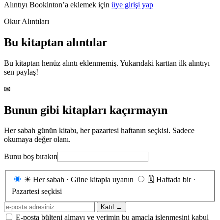
Alıntıyı Bookinton’a eklemek için
üye girişi yap
Okur Alıntıları
Bu kitaptan alıntılar
Bu kitaptan henüz alıntı eklenmemiş. Yukarıdaki karttan ilk alıntıyı
sen paylaş!
✉
Bunun gibi kitapları kaçırmayın
Her sabah günün kitabı, her pazartesi haftanın seçkisi. Sadece
okumaya değer olanı.
Bunu boş bırakın
Gönderim
☀
Her sabah · Güne kitapla uyanın
🗓
Haftada bir ·
sıklığı
Pazartesi seçkisi
E-
Katıl →
posta
E-posta bülteni almayı ve verimin bu amaçla işlenmesini kabul