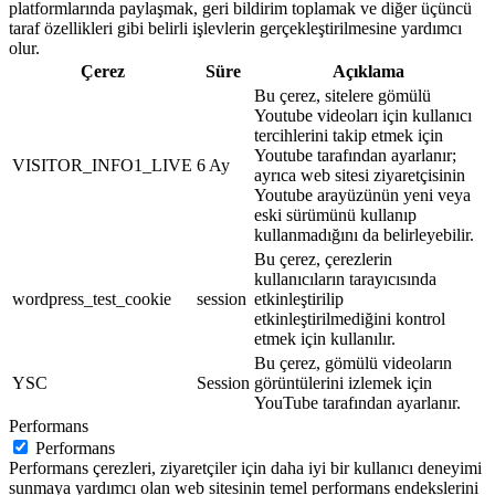
platformlarında paylaşmak, geri bildirim toplamak ve diğer üçüncü
taraf özellikleri gibi belirli işlevlerin gerçekleştirilmesine yardımcı
olur.
Çerez
Süre
Açıklama
Bu çerez, sitelere gömülü
Youtube videoları için kullanıcı
tercihlerini takip etmek için
Youtube tarafından ayarlanır;
VISITOR_INFO1_LIVE
6 Ay
ayrıca web sitesi ziyaretçisinin
Youtube arayüzünün yeni veya
eski sürümünü kullanıp
kullanmadığını da belirleyebilir.
Bu çerez, çerezlerin
kullanıcıların tarayıcısında
wordpress_test_cookie
session
etkinleştirilip
etkinleştirilmediğini kontrol
etmek için kullanılır.
Bu çerez, gömülü videoların
YSC
Session
görüntülerini izlemek için
YouTube tarafından ayarlanır.
Performans
Performans
Performans çerezleri, ziyaretçiler için daha iyi bir kullanıcı deneyimi
sunmaya yardımcı olan web sitesinin temel performans endekslerini