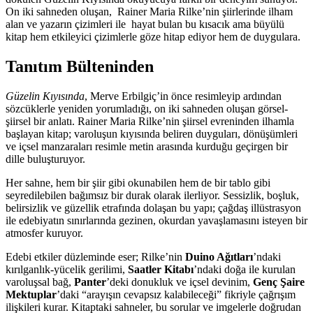
On iki sahneden oluşan, Rainer Maria Rilke’nin şiirlerinde ilham
alan ve yazarın çizimleri ile hayat bulan bu kısacık ama büyülü
kitap hem etkileyici çizimlerle göze hitap ediyor hem de duygulara.
Tanıtım Bülteninden
Güzelin Kıyısında
, Merve Erbilgiç’in önce resimleyip ardından
sözcüklerle yeniden yorumladığı, on iki sahneden oluşan görsel-
şiirsel bir anlatı. Rainer Maria Rilke’nin şiirsel evreninden ilhamla
başlayan kitap; varoluşun kıyısında beliren duyguları, dönüşümleri
ve içsel manzaraları resimle metin arasında kurduğu geçirgen bir
dille buluşturuyor.
Her sahne, hem bir şiir gibi okunabilen hem de bir tablo gibi
seyredilebilen bağımsız bir durak olarak ilerliyor. Sessizlik, boşluk,
belirsizlik ve güzellik etrafında dolaşan bu yapı; çağdaş illüstrasyon
ile edebiyatın sınırlarında gezinen, okurdan yavaşlamasını isteyen bir
atmosfer kuruyor.
Edebi etkiler düzleminde eser; Rilke’nin
Duino Ağıtları
’ndaki
kırılganlık-yücelik gerilimi,
Saatler Kitabı
’ndaki doğa ile kurulan
varoluşsal bağ,
Panter
’deki donukluk ve içsel devinim,
Genç Şaire
Mektuplar
’daki “arayışın cevapsız kalabileceği” fikriyle çağrışım
ilişkileri kurar. Kitaptaki sahneler, bu sorular ve imgelerle doğrudan