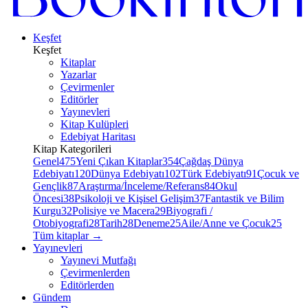
Keşfet
Keşfet
Kitaplar
Yazarlar
Çevirmenler
Editörler
Yayınevleri
Kitap Kulüpleri
Edebiyat Haritası
Kitap Kategorileri
Genel
475
Yeni Çıkan Kitaplar
354
Çağdaş Dünya
Edebiyatı
120
Dünya Edebiyatı
102
Türk Edebiyatı
91
Çocuk ve
Gençlik
87
Araştırma/İnceleme/Referans
84
Okul
Öncesi
38
Psikoloji ve Kişisel Gelişim
37
Fantastik ve Bilim
Kurgu
32
Polisiye ve Macera
29
Biyografi /
Otobiyografi
28
Tarih
28
Deneme
25
Aile/Anne ve Çocuk
25
Tüm kitaplar
→
Yayınevleri
Yayınevi Mutfağı
Çevirmenlerden
Editörlerden
Gündem