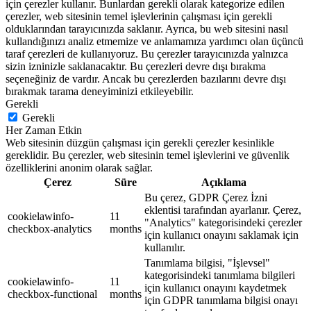
için çerezler kullanır. Bunlardan gerekli olarak kategorize edilen
çerezler, web sitesinin temel işlevlerinin çalışması için gerekli
olduklarından tarayıcınızda saklanır. Ayrıca, bu web sitesini nasıl
kullandığınızı analiz etmemize ve anlamamıza yardımcı olan üçüncü
taraf çerezleri de kullanıyoruz. Bu çerezler tarayıcınızda yalnızca
sizin izninizle saklanacaktır. Bu çerezleri devre dışı bırakma
seçeneğiniz de vardır. Ancak bu çerezlerden bazılarını devre dışı
bırakmak tarama deneyiminizi etkileyebilir.
Gerekli
Gerekli
Her Zaman Etkin
Web sitesinin düzgün çalışması için gerekli çerezler kesinlikle
gereklidir. Bu çerezler, web sitesinin temel işlevlerini ve güvenlik
özelliklerini anonim olarak sağlar.
Çerez
Süre
Açıklama
Bu çerez, GDPR Çerez İzni
eklentisi tarafından ayarlanır. Çerez,
cookielawinfo-
11
"Analytics" kategorisindeki çerezler
checkbox-analytics
months
için kullanıcı onayını saklamak için
kullanılır.
Tanımlama bilgisi, "İşlevsel"
kategorisindeki tanımlama bilgileri
cookielawinfo-
11
için kullanıcı onayını kaydetmek
checkbox-functional
months
için GDPR tanımlama bilgisi onayı