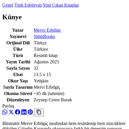
Genel
Türk Edebiyatı
Yeni Çıkan Kitaplar
Künye
Yazar
Merve Erbilgiç
Yayınevi
ShhhBooks
Orijinal Dili
Türkçe
Ülke
Türkiye
Türü
Resimli kitap
Yayın Tarihi
Ağustos 2025
Sayfa Sayısı
32
Ebat
13.5 x 15
Okur Yaşı
Yetişkin
Sayfa Tasarımı
Mervi Erbilgiç
Okuma Süresi
~45 dk
(tahmini)
Düzenleyen
Zeynep Ceren Burak
Paylaş
Illüstratör Merve Erbilgiç tarafından hem resimlenip hem sözcüklere
dökülen Güzelin Kıyısında okuyucuya farklı bir deneyim sunuyor.