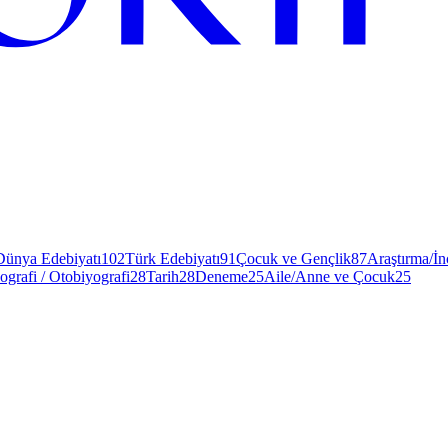
Dünya Edebiyatı
102
Türk Edebiyatı
91
Çocuk ve Gençlik
87
Araştırma/İ
ografi / Otobiyografi
28
Tarih
28
Deneme
25
Aile/Anne ve Çocuk
25