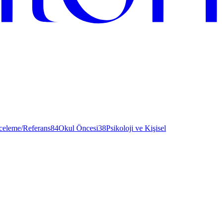
nceleme/Referans
84
Okul Öncesi
38
Psikoloji ve Kişisel