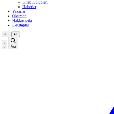
Kitap Kulüpleri
Haberler
Yazarlar
Okurdan
Hakkımızda
E-Kitaplar
A
−
A
+
Ara