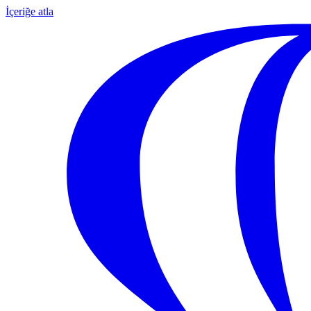
İçeriğe atla