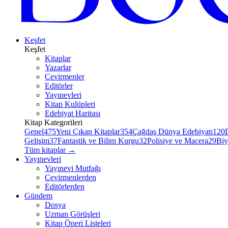
Keşfet
Keşfet
Kitaplar
Yazarlar
Çevirmenler
Editörler
Yayınevleri
Kitap Kulüpleri
Edebiyat Haritası
Kitap Kategorileri
Genel
475
Yeni Çıkan Kitaplar
354
Çağdaş Dünya Edebiyatı
120
Gelişim
37
Fantastik ve Bilim Kurgu
32
Polisiye ve Macera
29
Biy
Tüm kitaplar
→
Yayınevleri
Yayınevi Mutfağı
Çevirmenlerden
Editörlerden
Gündem
Dosya
Uzman Görüşleri
Kitap Öneri Listeleri