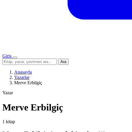
Giriş
Menü
Sitede
Ara
ara
Anasayfa
Yazarlar
Merve Erbilgiç
Yazar
Merve Erbilgiç
1 kitap