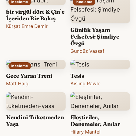
İnceleme
İnceleme
bir virgül dört & Çin’e
İçeriden Bir Bakış
Kürşat Emre Demir
Günlük Yaşam
Felsefesi: Şimdiye
Övgü
Gündüz Vassaf
İnceleme
Gece Yarısı Treni
Tesis
Matt Haig
Aisling Rawle
Kendini Tüketmeden
Eleştiriler,
Yaşa
Denemeler, Anılar
Hilary Mantel