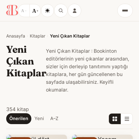
A
A
−
+
Menü
Anasayfa
Kitaplar
Yeni Çıkan Kitaplar
Yeni
Yeni Çıkan Kitaplar : Bookinton
Çıkan
editörlerinin yeni çıkanlar arasından,
sizler için derleyip tanıtımını yaptığı
Kitaplar
kitaplara, her gün güncellenen bu
sayfada ulaşabilirsiniz. Keyifli
okumalar.
354 kitap
Önerilen
Yeni
A–Z