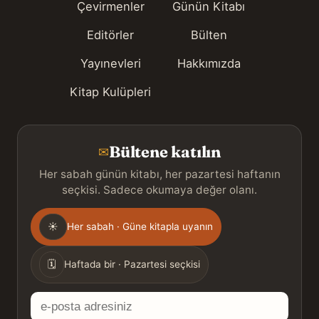
Çevirmenler
Günün Kitabı
Editörler
Bülten
Yayınevleri
Hakkımızda
Kitap Kulüpleri
Bültene katılın
✉
Her sabah günün kitabı, her pazartesi haftanın
seçkisi. Sadece okumaya değer olanı.
Gönderim
☀
Her sabah · Güne kitapla uyanın
sıklığı
🗓
Haftada bir · Pazartesi seçkisi
E-