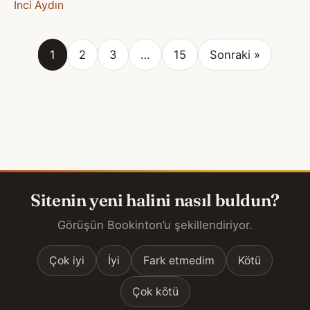
İnci Aydın
1
2
3
…
15
Sonraki »
Sitenin yeni halini nasıl buldun?
Görüşün Bookinton’u şekillendiriyor.
Çok iyi
İyi
Fark etmedim
Kötü
Çok kötü