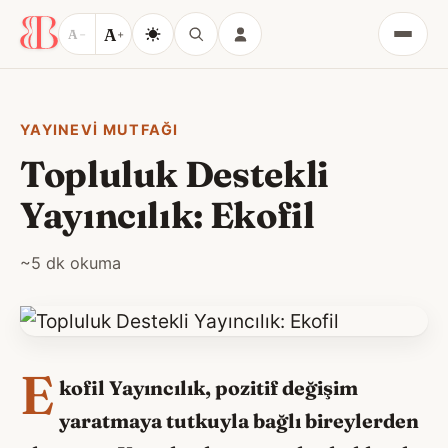
A
A
−
+
Menü
YAYINEVI MUTFAĞI
Topluluk Destekli
Yayıncılık: Ekofil
~5 dk okuma
E
kofil Yayıncılık, pozitif değişim
yaratmaya tutkuyla bağlı bireylerden