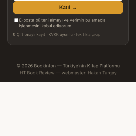
posta
Katıl →
adresiniz
E-posta bülteni almayı ve verimin bu amaçla
işlenmesini kabul ediyorum.
🔒
Çift onaylı kayıt · KVKK uyumlu · tek tıkla çıkış
© 2026 Bookinton — Türkiye’nin Kitap Platformu
HT Book Review — webmaster: Hakan Turgay