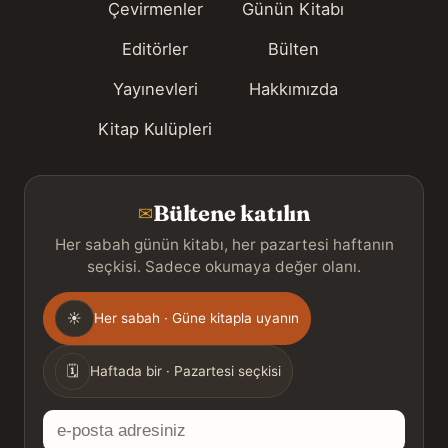
Çevirmenler
Günün Kitabı
Editörler
Bülten
Yayınevleri
Hakkımızda
Kitap Kulüpleri
Bültene katılın
✉
Her sabah günün kitabı, her pazartesi haftanın
seçkisi. Sadece okumaya değer olanı.
Gönderim
☀
Her sabah · Güne kitapla uyanın
sıklığı
🗓
Haftada bir · Pazartesi seçkisi
E-