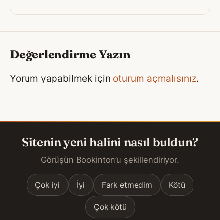
Değerlendirme Yazın
Yorum yapabilmek için
oturum açmalısınız
.
Sitenin yeni halini nasıl buldun?
Görüşün Bookinton’u şekillendiriyor.
Çok iyi
İyi
Fark etmedim
Kötü
Çok kötü