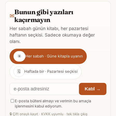
Bunun gibi yazıları
✉
kaçırmayın
Her sabah günün kitabı, her pazartesi
haftanın seçkisi. Sadece okumaya değer
olanı.
Gönderim
☀
Her sabah · Güne kitapla uyanın
sıklığı
🗓
Haftada bir · Pazartesi seçkisi
E-
Katıl →
posta
E-posta bülteni almayı ve verimin bu amaçla
adresiniz
işlenmesini kabul ediyorum.
🔒
Çift onaylı kayıt · KVKK uyumlu · tek tıkla çıkış