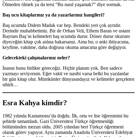
Ölmeden ölmek ya da tersi “Bu nasıl yaşamak?” diye sormak.
Baş ucu kitaplarınız ya da yazarlarınız hangileri?
Baş ucumda Didem Madak var hep. Bendeki yeri çok ayrıdır.
Derindir muhabbetimiz. Bir de Orhan Veli, Ethem Baran ve ustam
Bayram Baş’ın kelimeleri baş ucumda durur. Döner durur okurum
diyeceğim kitap çok aslına bakarsanız. Ama bu; o anki ihtiyacıma,
keyfime, vaktime, daha doğrusu okuma amacıma göre değişiyor.
Gelecekteki çalışmalarınız neler?
İnanın bunu birlikte göreceğiz. Hiçbir planım yok. Ben sadece
yazmayı seviyorum. Eğer vakti ve nasibi varsa belki bu yazılanlar
bir gün kitap olur. Mümkünler dünyasındayız ve kelimeler gerçekten
sihirli…
Esra Kahya kimdir?
1982 yılında Kastamonu’da doğdu. İlk, orta ve lise öğrenimini bu
şehirde tamamladı. Gazi Üniversitesi Türkçe öğretmenliği
bölümünden mezun oldu. 2005 yılından beri Türkçe öğretmeni
olarak görev yapıyor. Aynı zamanda Anadolu Üniversitesi Edebiyat