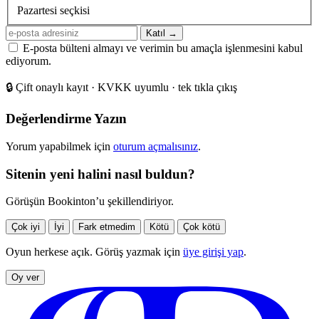
sıklığı
Pazartesi seçkisi
E-
Katıl →
posta
E-posta bülteni almayı ve verimin bu amaçla işlenmesini kabul
adresiniz
ediyorum.
🔒
Çift onaylı kayıt · KVKK uyumlu · tek tıkla çıkış
Değerlendirme Yazın
Yorum yapabilmek için
oturum açmalısınız
.
Sitenin yeni halini nasıl buldun?
Görüşün Bookinton’u şekillendiriyor.
Çok iyi
İyi
Fark etmedim
Kötü
Çok kötü
Oyun herkese açık. Görüş yazmak için
üye girişi yap
.
Oy ver