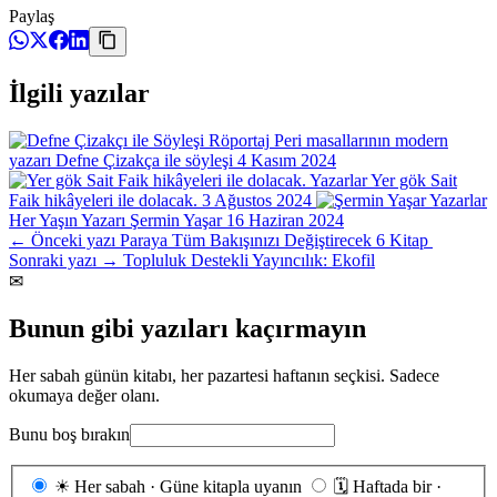
Paylaş
İlgili yazılar
Röportaj
Peri masallarının modern
yazarı Defne Çizakça ile söyleşi
4 Kasım 2024
Yazarlar
Yer gök Sait
Faik hikâyeleri ile dolacak.
3 Ağustos 2024
Yazarlar
Her Yaşın Yazarı Şermin Yaşar
16 Haziran 2024
← Önceki yazı
Paraya Tüm Bakışınızı Değiştirecek 6 Kitap
Sonraki yazı →
Topluluk Destekli Yayıncılık: Ekofil
✉
Bunun gibi yazıları kaçırmayın
Her sabah günün kitabı, her pazartesi haftanın seçkisi. Sadece
okumaya değer olanı.
Bunu boş bırakın
Gönderim
☀
Her sabah · Güne kitapla uyanın
🗓
Haftada bir ·