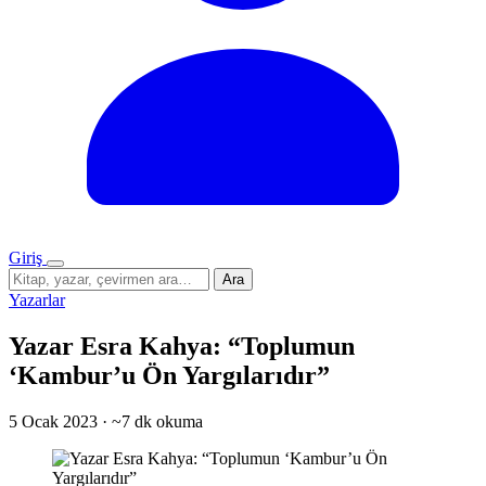
Giriş
Menü
Sitede
Ara
ara
Yazarlar
Yazar Esra Kahya: “Toplumun
‘Kambur’u Ön Yargılarıdır”
5 Ocak 2023
·
~7 dk okuma