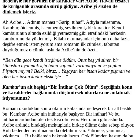
nedeniyle hor görülen bir karakter var: Acibe. Hayatı cesaret
ile kırılganlık arasında sürüp gidiyor. Acibe’yi sizden de
dinlemek isteriz.
Ah Acibe… Adının manası “Garip, tuhaf”. Adıyla müsemma.
Kambur, ötelenmiş, istenmemiş, sevilmemiş bir karakter. Kendi
kamburunun altında ezildiği yetmezmiş gibi etrafındaki herkesin
kamburunu da yüklenmiş. Kitabı okumayanlar için onu daha fazla
deşifre etmek istemiyorum ama romanın ilk cümlesi, tabuttan
duyduğumuz o cümle, aslında Acibe’nin de özeti.
“Ben dün gece kendi isteğimle öldüm. Otuz beş yıl süren bir
kâbustan uyanmak için bunu yapmak zorundaydım ve yaptım.
Pişman mıyım? Belki, biraz… Yaşayan her insan kadar pişman ve
ölen her insan kadar eksik işte…”
Kambur
’un alt başlığı “Bir İntihar Çok Ölüm”. Seçtiğiniz konu
ve karakterler bağlamında düşünürsek okurlara ne anlatmak
istiyorsunuz?
Romanı okuduktan sonra okurun kafasında netleşecek bir alt başlık
bu. Kambur, Acibe’nin intiharıyla başlıyor. Bir intihar! Ve bu
intiharın ardından ölen tek kişi olmuyor. Her ölüm gibi aslında.
Acibe ardında bıraktığı mektuplarla birkaç ölüme daha sebep oluyor.
Ruh bedenden ayrılmadan da ölebilir insan. Yitirince, yanılınca,
yıkılınca… Bu bağlamda bakmak lazım. Çok ölümden kastım da bu.