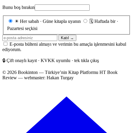
Bunu boş bırakın
Gönderim
☀
Her sabah · Güne kitapla uyanın
🗓
Haftada bir ·
sıklığı
Pazartesi seçkisi
E-
Katıl →
posta
E-posta bülteni almayı ve verimin bu amaçla işlenmesini kabul
adresiniz
ediyorum.
🔒
Çift onaylı kayıt · KVKK uyumlu · tek tıkla çıkış
© 2026 Bookinton — Türkiye’nin Kitap Platformu
HT Book
Review — webmaster: Hakan Turgay