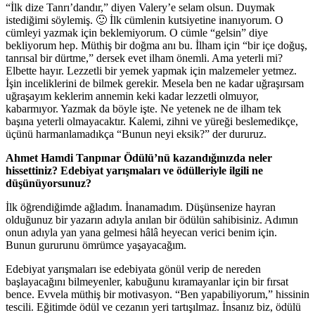
“İlk dize Tanrı’dandır,” diyen Valery’e selam olsun. Duymak
istediğimi söylemiş. 🙂 İlk cümlenin kutsiyetine inanıyorum. O
cümleyi yazmak için beklemiyorum. O cümle “gelsin” diye
bekliyorum hep. Müthiş bir doğma anı bu. İlham için “bir içe doğuş,
tanrısal bir dürtme,” dersek evet ilham önemli. Ama yeterli mi?
Elbette hayır. Lezzetli bir yemek yapmak için malzemeler yetmez.
İşin inceliklerini de bilmek gerekir. Mesela ben ne kadar uğraşırsam
uğraşayım keklerim annemin keki kadar lezzetli olmuyor,
kabarmıyor. Yazmak da böyle işte. Ne yetenek ne de ilham tek
başına yeterli olmayacaktır. Kalemi, zihni ve yüreği beslemedikçe,
üçünü harmanlamadıkça “Bunun neyi eksik?” der dururuz.
Ahmet Hamdi Tanpınar Ödülü’nü kazandığınızda neler
hissettiniz? Edebiyat yarışmaları ve ödülleriyle ilgili ne
düşünüyorsunuz?
İlk öğrendiğimde ağladım. İnanamadım. Düşünsenize hayran
olduğunuz bir yazarın adıyla anılan bir ödülün sahibisiniz. Adımın
onun adıyla yan yana gelmesi hâlâ heyecan verici benim için.
Bunun gururunu ömrümce yaşayacağım.
Edebiyat yarışmaları ise edebiyata gönül verip de nereden
başlayacağını bilmeyenler, kabuğunu kıramayanlar için bir fırsat
bence. Evvela müthiş bir motivasyon. “Ben yapabiliyorum,” hissinin
tescili. Eğitimde ödül ve cezanın yeri tartışılmaz. İnsanız biz, ödülü