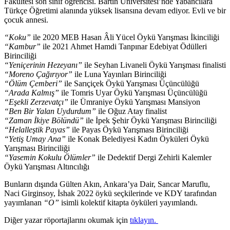
Fakültesi son sınıf öğrencisi. Bartın Üniversitesi’nde Yabancılara
Türkçe Öğretimi alanında yüksek lisansına devam ediyor. Evli ve bir
çocuk annesi.
“Koku”
ile 2020 MEB Hasan Âli Yücel Öykü Yarışması İkinciliği
“Kambur”
ile 2021 Ahmet Hamdi Tanpınar Edebiyat Ödülleri
Birinciliği
“Yeniçerinin Hezeyanı”
ile Seyhan Livaneli Öykü Yarışması finalisti
“Moreno Çağırıyor”
ile Luna Yayınları Birinciliği
“Ölüm Çemberi”
ile Sarıçiçek Öykü Yarışması Üçüncülüğü
“Arada Kalmış”
ile Tomris Uyar Öykü Yarışması Üçüncülüğü
“Eşekli Zerzevatçı”
ile Ümraniye Öykü Yarışması Mansiyon
“Ben Bir Yalan Uydurdum”
ile Oğuz Atay finalist
“Zaman İkiye Bölündü”
ile İpek Şehir Öykü Yarışması Birinciliği
“Helalleştik Payas”
ile Payas Öykü Yarışması Birinciliği
“Yetiş Umay Ana”
ile Konak Belediyesi Kadın Öyküleri Öykü
Yarışması Birinciliği
“Yasemin Kokulu Ölümler”
ile Dedektif Dergi Zehirli Kalemler
Öykü Yarışması Altıncılığı
Bunların dışında Gülten Akın, Ankara’ya Dair, Sancar Maruflu,
Naci Girginsoy, İshak 2022 öykü seçkilerinde ve KDY tarafından
yayımlanan
“O”
isimli kolektif kitapta öyküleri yayımlandı.
Diğer yazar röportajlarını okumak için
tıklayın.