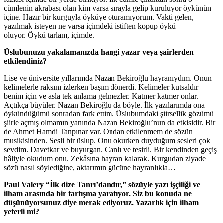
cümlenin akrabası olan kim varsa sırayla gelip kuruluyor öykünün
içine. Hazır bir kurguyla öyküye oturamıyorum. Vakti gelen,
yazılmak isteyen ne varsa içimdeki istiften kopup öykü
oluyor. Öykü tarlam, içimde.
Üslubunuzu yakalamanızda hangi yazar veya şairlerden
etkilendiniz?
Lise ve üniversite yıllarımda Nazan Bekiroğlu hayranıydım. Onun
kelimelerle raksını izlerken başım dönerdi. Kelimeler kutsaldır
benim için ve asla tek anlama gelmezler. Katmer katmer onlar.
Açtıkça büyüler. Nazan Bekiroğlu da böyle. İlk yazılarımda ona
öykündüğümü sonradan fark ettim. Üslubumdaki şiirsellik gözümü
şiirle açmış olmamın yanında Nazan Bekiroğlu’nun da etkisidir. Bir
de Ahmet Hamdi Tanpınar var. Ondan etkilenmem de sözün
musikisinden. Sesli bir üslup. Onu okurken duyduğum sesleri çok
sevdim. Davetkar ve buyurgan. Canlı ve tesirli. Bir kendinden geçiş
hâliyle okudum onu. Zekâsına hayran kalarak. Kurgudan ziyade
sözü nasıl söylediğine, aktarımın gücüne hayranlıkla…
Paul Valery “İlk dize Tanrı’dandır,” sözüyle yazı işçiliği ve
ilham arasında bir tartışma yaratıyor. Siz bu konuda ne
düşünüyorsunuz diye merak ediyoruz. Yazarlık için ilham
yeterli mi?