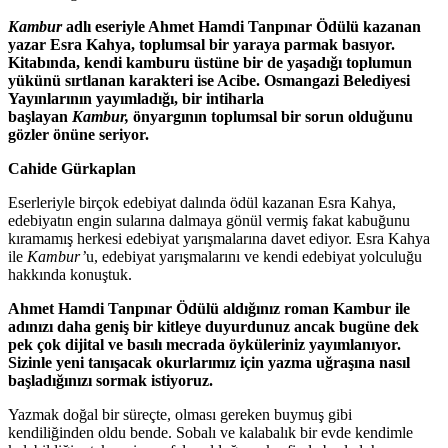
Kambur
adlı eseriyle Ahmet Hamdi Tanpınar Ödülü kazanan
yazar Esra Kahya, toplumsal bir yaraya parmak basıyor.
Kitabında, kendi kamburu üstüne bir de yaşadığı toplumun
yükünü sırtlanan karakteri ise Acibe. Osmangazi Belediyesi
Yayınlarının yayımladığı,
bir intiharla
başlayan
Kambur,
önyargının toplumsal bir sorun olduğunu
gözler önüne seriyor.
Cahide Gürkaplan
Eserleriyle birçok edebiyat dalında ödül kazanan Esra Kahya,
edebiyatın engin sularına dalmaya gönül vermiş fakat kabuğunu
kıramamış herkesi edebiyat yarışmalarına davet ediyor. Esra Kahya
ile
Kambur’
u,
edebiyat yarışmalarını ve kendi
edebiyat yolculuğu
hakkında konuştuk.
Ahmet Hamdi Tanpınar Ödülü aldığınız roman Kambur ile
adınızı daha geniş bir kitleye duyurdunuz ancak bugüne dek
pek çok dijital ve basılı mecrada öyküleriniz yayımlanıyor.
Sizinle yeni tanışacak okurlarımız için yazma uğraşına nasıl
başladığınızı sormak istiyoruz.
Yazmak doğal bir süreçte, olması gereken buymuş gibi
kendiliğinden oldu bende. Sobalı ve kalabalık bir evde kendimle