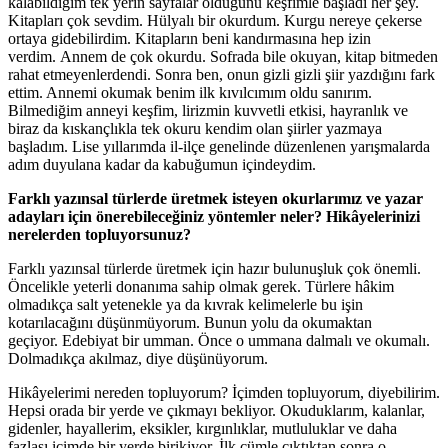
kalabildiğim tek yerin sayfalar olduğunu keşfimle başladı her şey.
Kitapları çok sevdim. Hülyalı bir okurdum. Kurgu nereye çekerse
ortaya gidebilirdim. Kitapların beni kandırmasına hep izin
verdim. Annem de çok okurdu. Sofrada bile okuyan, kitap bitmeden
rahat etmeyenlerdendi. Sonra ben, onun gizli gizli şiir yazdığını fark
ettim. Annemi okumak benim ilk kıvılcımım oldu sanırım.
Bilmediğim anneyi keşfim, lirizmin kuvvetli etkisi, hayranlık ve
biraz da kıskançlıkla tek okuru kendim olan şiirler yazmaya
başladım. Lise yıllarımda il-ilçe genelinde düzenlenen yarışmalarda
adım duyulana kadar da kabuğumun içindeydim.
Farklı yazınsal türlerde üretmek isteyen okurlarımız ve yazar
adayları için önerebileceğiniz yöntemler neler? Hikâyelerinizi
nerelerden topluyorsunuz?
Farklı yazınsal türlerde üretmek için hazır bulunuşluk çok önemli.
Öncelikle yeterli donanıma sahip olmak gerek. Türlere hâkim
olmadıkça salt yetenekle ya da kıvrak kelimelerle bu işin
kotarılacağını düşünmüyorum. Bunun yolu da okumaktan
geçiyor. Edebiyat bir umman. Önce o ummana dalmalı ve okumalı.
Dolmadıkça akılmaz, diye düşünüyorum.
Hikâyelerimi nereden topluyorum? İçimden topluyorum, diyebilirim.
Hepsi orada bir yerde ve çıkmayı bekliyor. Okuduklarım, kalanlar,
gidenler, hayallerim, eksikler, kırgınlıklar, mutluluklar ve daha
fazlası içimde bir yerde birikiyor. İlk cümle çıktıktan sonra o