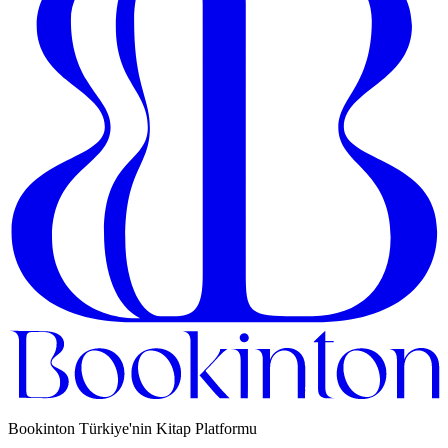
Bookinton Türkiye'nin Kitap Platformu