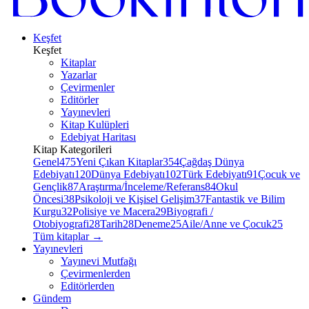
Keşfet
Keşfet
Kitaplar
Yazarlar
Çevirmenler
Editörler
Yayınevleri
Kitap Kulüpleri
Edebiyat Haritası
Kitap Kategorileri
Genel
475
Yeni Çıkan Kitaplar
354
Çağdaş Dünya
Edebiyatı
120
Dünya Edebiyatı
102
Türk Edebiyatı
91
Çocuk ve
Gençlik
87
Araştırma/İnceleme/Referans
84
Okul
Öncesi
38
Psikoloji ve Kişisel Gelişim
37
Fantastik ve Bilim
Kurgu
32
Polisiye ve Macera
29
Biyografi /
Otobiyografi
28
Tarih
28
Deneme
25
Aile/Anne ve Çocuk
25
Tüm kitaplar
→
Yayınevleri
Yayınevi Mutfağı
Çevirmenlerden
Editörlerden
Gündem