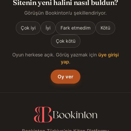
Sitenin yeni halini nasıl buldun?
Görüşün Bookinton’u şekillendiriyor.
Çok iyi
İyi
Fark etmedim
Kötü
Çok kötü
Oyun herkese açık. Görüş yazmak için
üye girişi
yap
.
Oy ver