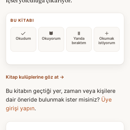
içsel yolculuğa çıkarıyor.
BU KITABI
Okudum
Okuyorum
Yarıda
Okumak
bıraktım
istiyorum
Kitap kulüplerine göz at →
Bu kitabın geçtiği yer, zaman veya kişilere
dair öneride bulunmak ister misiniz?
Üye
girişi yapın
.