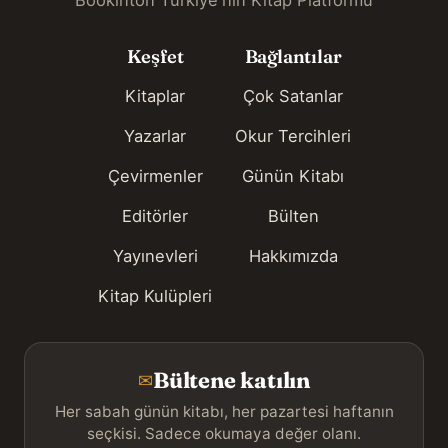
Bookinton Türkiye'nin Kitap Platformu
Keşfet
Bağlantılar
Kitaplar
Çok Satanlar
Yazarlar
Okur Tercihleri
Çevirmenler
Günün Kitabı
Editörler
Bülten
Yayınevleri
Hakkımızda
Kitap Kulüpleri
Bültene katılın
✉
Her sabah günün kitabı, her pazartesi haftanın
seçkisi. Sadece okumaya değer olanı.