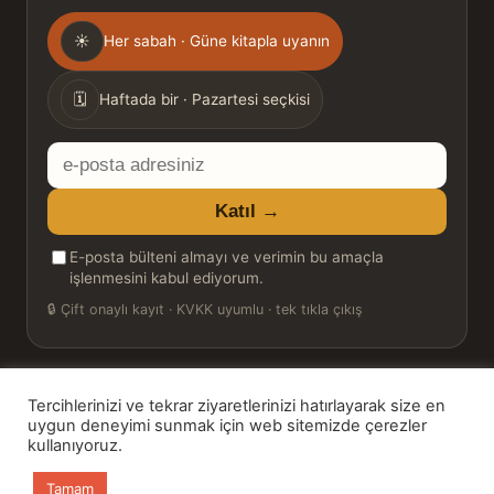
Gönderim
☀
Her sabah · Güne kitapla uyanın
sıklığı
🗓
Haftada bir · Pazartesi seçkisi
E-
posta
Katıl →
adresiniz
E-posta bülteni almayı ve verimin bu amaçla
işlenmesini kabul ediyorum.
🔒
Çift onaylı kayıt · KVKK uyumlu · tek tıkla çıkış
Tercihlerinizi ve tekrar ziyaretlerinizi hatırlayarak size en
© 2026 Bookinton — Türkiye’nin Kitap Platformu
uygun deneyimi sunmak için web sitemizde çerezler
kullanıyoruz.
HT Book Review — webmaster: Hakan Turgay
Tamam