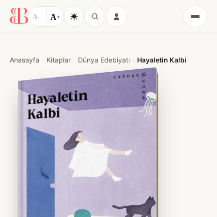
A
A
−
+
Menü
Anasayfa
Kitaplar
Dünya Edebiyatı
Hayaletin Kalbi