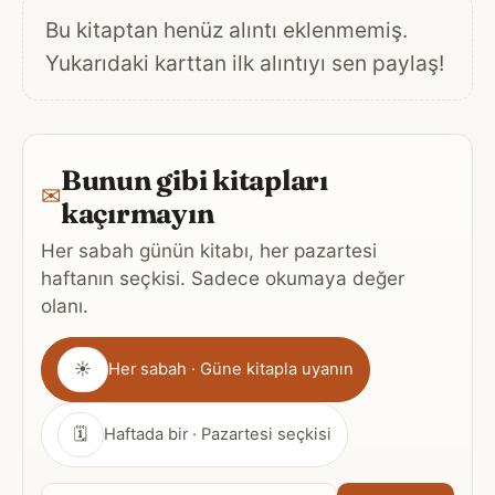
Bu kitaptan henüz alıntı eklenmemiş.
Yukarıdaki karttan ilk alıntıyı sen paylaş!
Bunun gibi kitapları
✉
kaçırmayın
Her sabah günün kitabı, her pazartesi
haftanın seçkisi. Sadece okumaya değer
olanı.
Gönderim
☀
Her sabah · Güne kitapla uyanın
sıklığı
🗓
Haftada bir · Pazartesi seçkisi