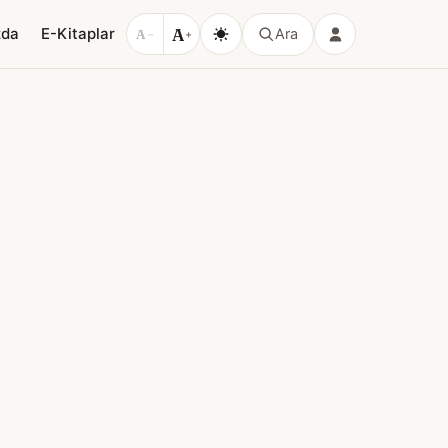
A
zda
E-Kitaplar
Ara
A
−
+