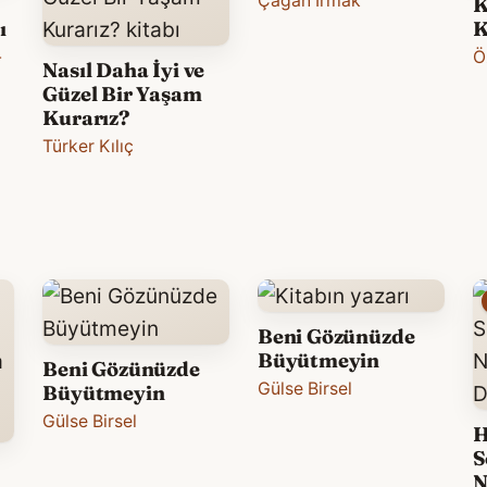
Çağan Irmak
K
ı
K
-
Ö
Nasıl Daha İyi ve
Güzel Bir Yaşam
Kurarız?
Türker Kılıç
Beni Gözünüzde
Büyütmeyin
Beni Gözünüzde
Gülse Birsel
Büyütmeyin
Gülse Birsel
H
S
N