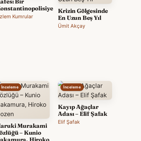
afes: Bir
onstantinopolisiye
Krizin Gölgesinde
zlem Kumrular
En Uzun Beş Yıl
Ümit Akçay
İnceleme
İnceleme
Kayıp Ağaçlar
Adası – Elif Şafak
Elif Şafak
aruki Murakami
özlüğü – Kunio
akamura, Hiroko