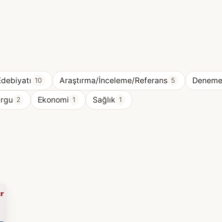
Edebiyatı
Araştırma/İnceleme/Referans
Denem
10
5
urgu
Ekonomi
Sağlık
2
1
1