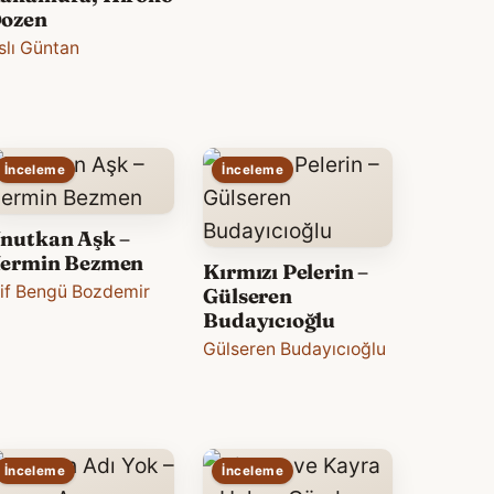
ozen
slı Güntan
İnceleme
İnceleme
nutkan Aşk –
ermin Bezmen
Kırmızı Pelerin –
lif Bengü Bozdemir
Gülseren
Budayıcıoğlu
Gülseren Budayıcıoğlu
İnceleme
İnceleme