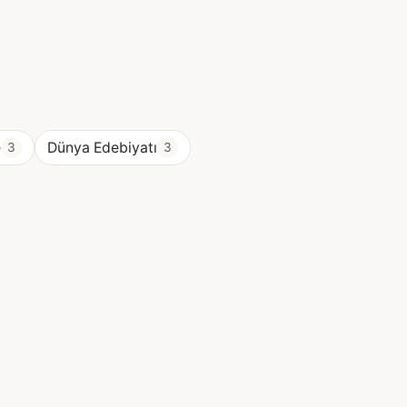
e
Dünya Edebiyatı
3
3