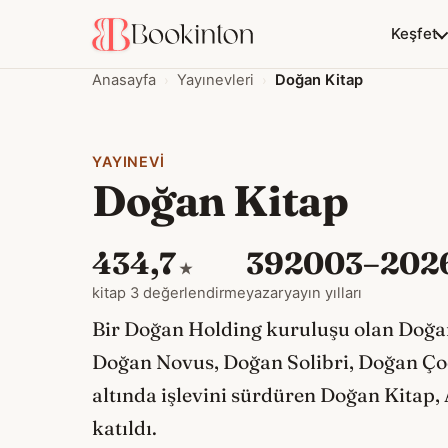
Keşfet
Anasayfa
Yayınevleri
Doğan Kitap
YAYINEVI
Doğan Kitap
43
4,7
39
2003–202
★
kitap
3 değerlendirme
yazar
yayın yılları
Bir Doğan Holding kuruluşu olan Doğan 
Doğan Novus, Doğan Solibri, Doğan Çocu
altında işlevini sürdüren Doğan Kitap
katıldı.