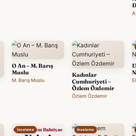
D
A
O An – M. Barış
U
Muslu
N
Kadınlar
M. Barış Muslu
E
Cumhuriyeti –
Özlem Özdemir
Özlem Özdemir
İnceleme
İnceleme