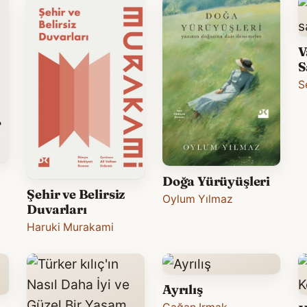
V
S
S
Doğa Yürüyüşleri
Şehir ve Belirsiz
Oylum Yılmaz
Duvarları
Haruki Murakami
Ayrılış