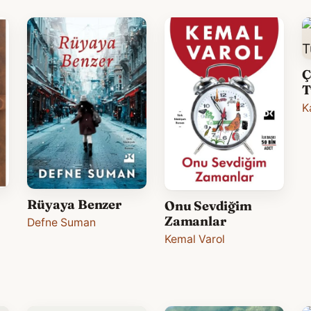
Ç
T
K
Rüyaya Benzer
Onu Sevdiğim
Zamanlar
Defne Suman
Kemal Varol