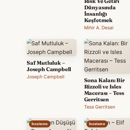
Risk Ve Getiri
Dünyasında
İnsanlığı
Keşfetmek
Mihir A. Desai
Saf Mutluluk –
Joseph Campbell
Joseph Campbell
Sona Kalan: Bir
Rizzoli ve Isles
Macerası – Tess
Gerritsen
Tess Gerritsen
İnceleme
İnceleme