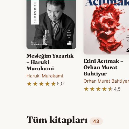
Mesleğim Yazarlık
Etini Acıtmak –
– Haruki
Orhan Murat
Murakami
Bahtiyar
Haruki Murakami
Orhan Murat Bahtiya
★★★★★
★★★★★
5,0
★★★★★
★★★★★
4,5
Tüm kitapları
43