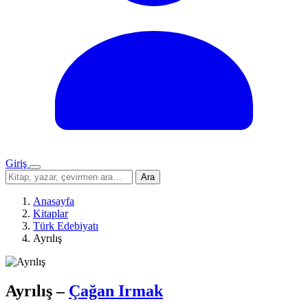
Giriş
Menü
Sitede
Ara
ara
Anasayfa
Kitaplar
Türk Edebiyatı
Ayrılış
Ayrılış
–
Çağan Irmak