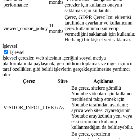
months
performance
çerezler için kullanıcı onayını
saklamak için kullanılır.
Çerez, GDPR Çerez İzni eklentisi
tarafından ayarlanır ve kullanıcının
11
viewed_cookie_policy
çerez kullanımına izin verip
months
vermediğini saklamak için kullanılır.
Herhangi bir kişisel veri saklamaz.
İşlevsel
İşlevsel
İşlevsel çerezler, web sitesinin içeriğini sosyal medya
platformlarında paylaşmak, geri bildirim toplamak ve diğer üçüncü
taraf özellikleri gibi belirli işlevlerin gerçekleştirilmesine yardımcı
olur.
Çerez
Süre
Açıklama
Bu çerez, sitelere gömülü
Youtube videoları için kullanıcı
tercihlerini takip etmek için
Youtube tarafından ayarlanır;
VISITOR_INFO1_LIVE
6 Ay
ayrıca web sitesi ziyaretçisinin
Youtube arayüzünün yeni veya
eski sürümünü kullanıp
kullanmadığını da belirleyebilir.
Bu çerez, çerezlerin