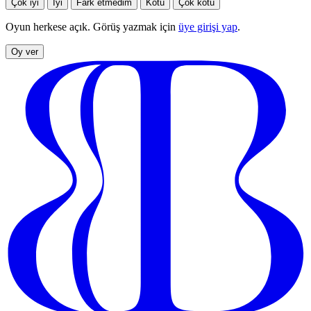
Çok iyi
İyi
Fark etmedim
Kötü
Çok kötü
Oyun herkese açık. Görüş yazmak için
üye girişi yap
.
Oy ver