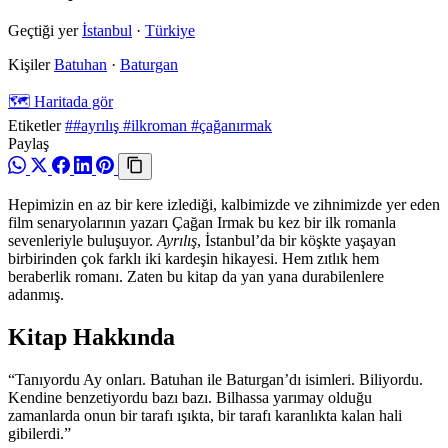
Geçtiği yer
İstanbul
·
Türkiye
Kişiler
Batuhan
·
Baturgan
🗺️ Haritada gör
Etiketler
##ayrılış #ilkroman #çağanırmak
Paylaş
Hepimizin en az bir kere izlediği, kalbimizde ve zihnimizde yer eden
film senaryolarının yazarı Çağan Irmak bu kez bir ilk romanla
sevenleriyle buluşuyor.
Ayrılış
, İstanbul’da bir köşkte yaşayan
birbirinden çok farklı iki kardeşin hikayesi. Hem zıtlık hem
beraberlik romanı. Zaten bu kitap da yan yana durabilenlere
adanmış.
Kitap Hakkında
“Tanıyordu Ay onları. Batuhan ile Baturgan’dı isimleri. Biliyordu.
Kendine benzetiyordu bazı bazı. Bilhassa yarımay olduğu
zamanlarda onun bir tarafı ışıkta, bir tarafı karanlıkta kalan hali
gibilerdi.”