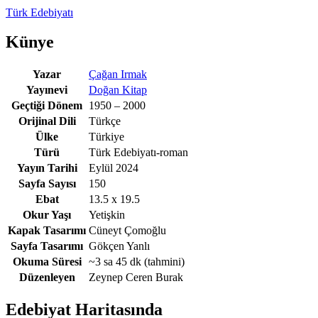
Türk Edebiyatı
Künye
Yazar
Çağan Irmak
Yayınevi
Doğan Kitap
Geçtiği Dönem
1950 – 2000
Orijinal Dili
Türkçe
Ülke
Türkiye
Türü
Türk Edebiyatı-roman
Yayın Tarihi
Eylül 2024
Sayfa Sayısı
150
Ebat
13.5 x 19.5
Okur Yaşı
Yetişkin
Kapak Tasarımı
Cüneyt Çomoğlu
Sayfa Tasarımı
Gökçen Yanlı
Okuma Süresi
~3 sa 45 dk
(tahmini)
Düzenleyen
Zeynep Ceren Burak
Edebiyat Haritasında