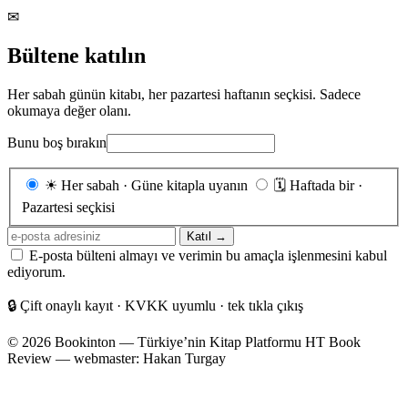
✉
Bültene katılın
Her sabah günün kitabı, her pazartesi haftanın seçkisi. Sadece
okumaya değer olanı.
Bunu boş bırakın
Gönderim
☀
Her sabah · Güne kitapla uyanın
🗓
Haftada bir ·
sıklığı
Pazartesi seçkisi
E-
Katıl →
posta
E-posta bülteni almayı ve verimin bu amaçla işlenmesini kabul
adresiniz
ediyorum.
🔒
Çift onaylı kayıt · KVKK uyumlu · tek tıkla çıkış
© 2026 Bookinton — Türkiye’nin Kitap Platformu
HT Book
Review — webmaster: Hakan Turgay