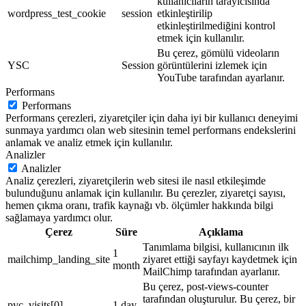
kullanıcıların tarayıcısında
wordpress_test_cookie
session
etkinleştirilip
etkinleştirilmediğini kontrol
etmek için kullanılır.
Bu çerez, gömülü videoların
YSC
Session
görüntülerini izlemek için
YouTube tarafından ayarlanır.
Performans
Performans
Performans çerezleri, ziyaretçiler için daha iyi bir kullanıcı deneyimi
sunmaya yardımcı olan web sitesinin temel performans endekslerini
anlamak ve analiz etmek için kullanılır.
Analizler
Analizler
Analiz çerezleri, ziyaretçilerin web sitesi ile nasıl etkileşimde
bulunduğunu anlamak için kullanılır. Bu çerezler, ziyaretçi sayısı,
hemen çıkma oranı, trafik kaynağı vb. ölçümler hakkında bilgi
sağlamaya yardımcı olur.
Çerez
Süre
Açıklama
Tanımlama bilgisi, kullanıcının ilk
1
mailchimp_landing_site
ziyaret ettiği sayfayı kaydetmek için
month
MailChimp tarafından ayarlanır.
Bu çerez, post-views-counter
tarafından oluşturulur. Bu çerez, bir
pvc_visits[0]
1 day