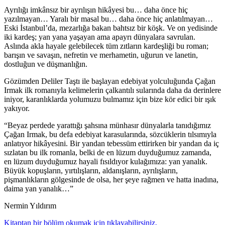
Ayrılığı imkânsız bir ayrılışın hikâyesi bu… daha önce hiç
yazılmayan… Yaralı bir masal bu… daha önce hiç anlatılmayan…
Eski İstanbul’da, mezarlığa bakan bahtsız bir köşk. Ve on yedisinde
iki kardeş; yan yana yaşayan ama apayrı dünyalara savrulan.
Aslında akla hayale gelebilecek tüm zıtların kardeşliği bu roman;
barışın ve savaşın, nefretin ve merhametin, uğurun ve lanetin,
dostluğun ve düşmanlığın.
Gözümden Deliler Taştı ile başlayan edebiyat yolculuğunda Çağan
Irmak ilk romanıyla kelimelerin çalkantılı sularında daha da derinlere
iniyor, karanlıklarda yolumuzu bulmamız için bize kör edici bir ışık
yakıyor.
“Beyaz perdede yarattığı şahsına münhasır dünyalarla tanıdığımız
Çağan Irmak, bu defa edebiyat karasularında, sözcüklerin tılsımıyla
anlatıyor hikâyesini. Bir yandan tebessüm ettirirken bir yandan da iç
sızlatan bu ilk romanla, belki de en lüzum duyduğumuz zamanda,
en lüzum duyduğumuz hayali fısıldıyor kulağımıza: yan yanalık.
Büyük kopuşların, yırtılışların, aldanışların, ayrılışların,
pişmanlıkların gölgesinde de olsa, her şeye rağmen ve hatta inadına,
daima yan yanalık…”
Nermin Yıldırım
Kitaptan bir bölüm okumak için tıklayabilirsiniz.