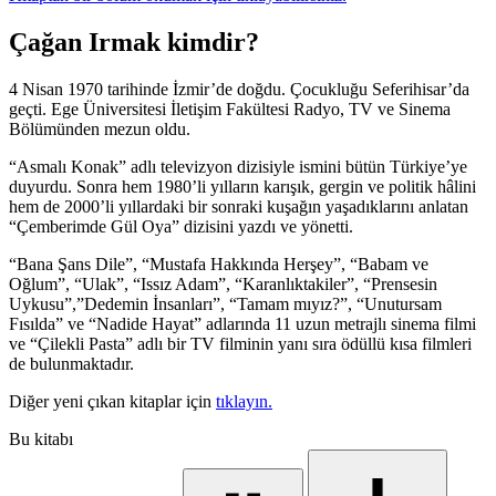
Çağan Irmak kimdir?
4 Nisan 1970 tarihinde İzmir’de doğdu. Çocukluğu Seferihisar’da
geçti. Ege Üniversitesi İletişim Fakültesi Radyo, TV ve Sinema
Bölümünden mezun oldu.
“Asmalı Konak” adlı televizyon dizisiyle ismini bütün Türkiye’ye
duyurdu. Sonra hem 1980’li yılların karışık, gergin ve politik hâlini
hem de 2000’li yıllardaki bir sonraki kuşağın yaşadıklarını anlatan
“Çemberimde Gül Oya” dizisini yazdı ve yönetti.
“Bana Şans Dile”, “Mustafa Hakkında Herşey”, “Babam ve
Oğlum”, “Ulak”, “Issız Adam”, “Karanlıktakiler”, “Prensesin
Uykusu”,”Dedemin İnsanları”, “Tamam mıyız?”, “Unutursam
Fısılda” ve “Nadide Hayat” adlarında 11 uzun metrajlı sinema filmi
ve “Çilekli Pasta” adlı bir TV filminin yanı sıra ödüllü kısa filmleri
de bulunmaktadır.
Diğer yeni çıkan kitaplar için
tıklayın.
Bu kitabı