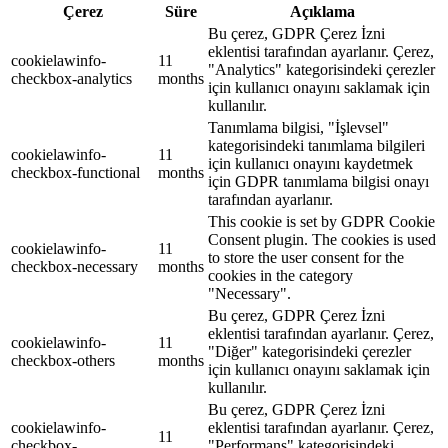
Çerez
Süre
Açıklama
Bu çerez, GDPR Çerez İzni
eklentisi tarafından ayarlanır. Çerez,
cookielawinfo-
11
"Analytics" kategorisindeki çerezler
checkbox-analytics
months
için kullanıcı onayını saklamak için
kullanılır.
Tanımlama bilgisi, "İşlevsel"
kategorisindeki tanımlama bilgileri
cookielawinfo-
11
için kullanıcı onayını kaydetmek
checkbox-functional
months
için GDPR tanımlama bilgisi onayı
tarafından ayarlanır.
This cookie is set by GDPR Cookie
Consent plugin. The cookies is used
cookielawinfo-
11
to store the user consent for the
checkbox-necessary
months
cookies in the category
"Necessary".
Bu çerez, GDPR Çerez İzni
eklentisi tarafından ayarlanır. Çerez,
cookielawinfo-
11
"Diğer" kategorisindeki çerezler
checkbox-others
months
için kullanıcı onayını saklamak için
kullanılır.
Bu çerez, GDPR Çerez İzni
cookielawinfo-
eklentisi tarafından ayarlanır. Çerez,
11
checkbox-
"Performans" kategorisindeki