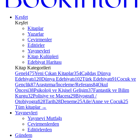
Keşfet
Keşfet
Kitaplar
Yazarlar
Çevirmenler
Editörler
Yayınevleri
Kitap Kulüpleri
Edebiyat Haritası
Kitap Kategorileri
Genel
475
Yeni Çıkan Kitaplar
354
Çağdaş Dünya
Edebiyatı
120
Dünya Edebiyatı
102
Türk Edebiyatı
91
Çocuk ve
Gençlik
87
Araştırma/İnceleme/Referans
84
Okul
Öncesi
38
Psikoloji ve Kişisel Gelişim
37
Fantastik ve Bilim
Kurgu
32
Polisiye ve Macera
29
Biyografi /
Otobiyografi
28
Tarih
28
Deneme
25
Aile/Anne ve Çocuk
25
Tüm kitaplar
→
Yayınevleri
Yayınevi Mutfağı
Çevirmenlerden
Editörlerden
Gündem