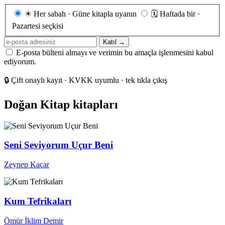
Gönderim
☀
Her sabah · Güne kitapla uyanın
🗓
Haftada bir ·
sıklığı
Pazartesi seçkisi
E-
Katıl →
posta
E-posta bülteni almayı ve verimin bu amaçla işlenmesini kabul
adresiniz
ediyorum.
🔒
Çift onaylı kayıt · KVKK uyumlu · tek tıkla çıkış
Doğan Kitap kitapları
Seni Seviyorum Uçur Beni
Zeynep Kaçar
Kum Tefrikaları
Ömür İklim Demir