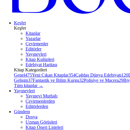
Keşfet
Keşfet
Kitaplar
Yazarlar
Çevirmenler
Editörler
Yayınevleri
Kitap Kulüpleri
Edebiyat Haritası
Kitap Kategorileri
Genel
475
Yeni Çıkan Kitaplar
354
Çağdaş Dünya Edebiyatı
120
Gelişim
37
Fantastik ve Bilim Kurgu
32
Polisiye ve Macera
29
Biy
Tüm kitaplar
→
Yayınevleri
Yayınevi Mutfağı
Çevirmenlerden
Editörlerden
Gündem
Dosya
Uzman Görüşleri
Kitap Öneri Listeleri