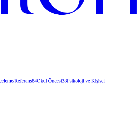
nceleme/Referans
84
Okul Öncesi
38
Psikoloji ve Kişisel