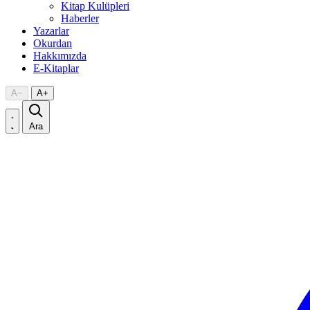
Kitap Kulüpleri
Haberler
Yazarlar
Okurdan
Hakkımızda
E-Kitaplar
A
−
A
+
Ara