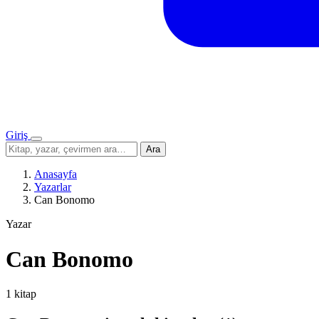
Giriş
Menü
Sitede
Ara
ara
Anasayfa
Yazarlar
Can Bonomo
Yazar
Can Bonomo
1 kitap