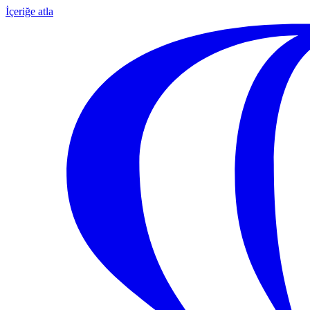
İçeriğe atla