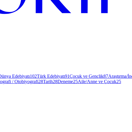
Dünya Edebiyatı
102
Türk Edebiyatı
91
Çocuk ve Gençlik
87
Araştırma/İ
ografi / Otobiyografi
28
Tarih
28
Deneme
25
Aile/Anne ve Çocuk
25