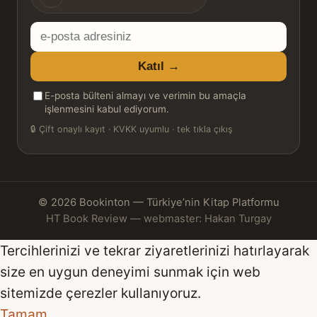
E-
posta
Katıl →
adresiniz
E-posta bülteni almayı ve verimin bu amaçla
işlenmesini kabul ediyorum.
🔒
Çift onaylı kayıt · KVKK uyumlu · tek tıkla çıkış
© 2026 Bookinton — Türkiye’nin Kitap Platformu
HT Book Review — webmaster: Hakan Turgay
Tercihlerinizi ve tekrar ziyaretlerinizi hatırlayarak
size en uygun deneyimi sunmak için web
sitemizde çerezler kullanıyoruz.
Tamam