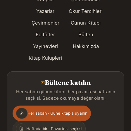
Yazarlar
Okur Tercihleri
Çevirmenler
Günün Kitabı
Editörler
Bülten
Yayınevleri
Hakkımızda
Kitap Kulüpleri
Bültene katılın
✉
Her sabah günün kitabı, her pazartesi haftanın
seçkisi. Sadece okumaya değer olanı.
Gönderim
☀
Her sabah · Güne kitapla uyanın
sıklığı
🗓
Haftada bir · Pazartesi seçkisi