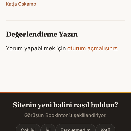
Katja Oskamp
Değerlendirme Yazın
Yorum yapabilmek için
oturum açmalısınız
.
Sitenin yeni halini nasıl buldun?
Görüşün Bookinton’u şekillendiriyor.
Çok iyi
İyi
Fark etmedim
Kötü