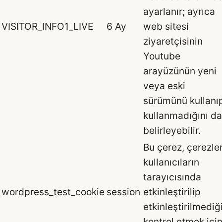
ayarlanır; ayrıca
VISITOR_INFO1_LIVE
6 Ay
web sitesi
ziyaretçisinin
Youtube
arayüzünün yeni
veya eski
sürümünü kullanı
kullanmadığını da
belirleyebilir.
Bu çerez, çerezle
kullanıcıların
tarayıcısında
wordpress_test_cookie
session
etkinleştirilip
etkinleştirilmediğ
kontrol etmek içi