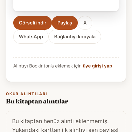
Görseli indir
Paylaş
X
WhatsApp
Bağlantıyı kopyala
Alıntıyı Bookinton’a eklemek için
üye girişi yap
OKUR ALINTILARI
Bu kitaptan alıntılar
Bu kitaptan henüz alıntı eklenmemiş.
Yukarıdaki karttan ilk alıntıyı sen paylaş!