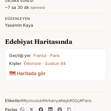
OKUMA SÜRESI
~7 sa 30 dk
(tahmini)
DÜZENLEYEN
Yasemin Kaya
Edebiyat Haritasında
Geçtiği yer
Fransa
·
Paris
Kişiler
Éléonore
·
Suskun 84
🗺️ Haritada gör
Etiketler
##yolculuk
#Arkanya
#aşk
#Göç
#Paris
Paylaş