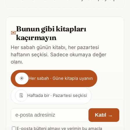
Bunun gibi kitapları
✉
kaçırmayın
Her sabah günün kitabı, her pazartesi
haftanın seçkisi. Sadece okumaya değer
olanı.
Gönderim
☀
Her sabah · Güne kitapla uyanın
sıklığı
🗓
Haftada bir · Pazartesi seçkisi
E-
Katıl →
posta
E-posta bülteni almayı ve verimin bu amaçla
adresiniz